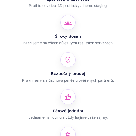
Profi foto, video, 3D prohlídky a home staging.
groups
Široký dosah
Inzerujeme na všech důležitých realitních serverech.
verified_user
Bezpečný prodej
Právní servis a úschova peněz u ověřených partnerů.
thumb_up
Férové jednání
Jednáme na rovinu a vždy hájíme vaše zájmy.
star