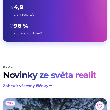
4,9
star
z 5 v recenzích
98 %
favorite
spokojených klientů
BLOG
Novinky ze světa realit
arrow_forward
Zobrazit všechny články
TIPY
favorite