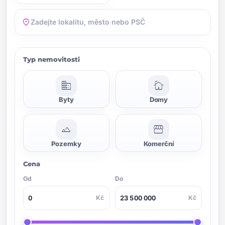
location_on
Typ nemovitosti
domain
cottage
Byty
Domy
landscape
storefront
Pozemky
Komerční
Cena
Od
Do
Kč
Kč