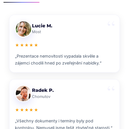
Klára D.
Pardubice
★★★★★
„Rychlá reakce, dobrý marketing a férové jednání.
Přesně takhle si představuji realitní služby.“
Pavel B.
Brno
★★★★★
„Od prvního setkání bylo jasné, že ví, co dělají.
Prodej proběhl hladce a za dobrou cenu.“