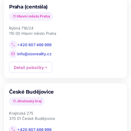
Praha (centrála)
location_on
Hlavní město Praha
Rybná 716/24
110 00 Hlavní město Praha
call
+420 607 466 999
mail
info@zooreality.cz
Detail pobočky
arrow_forward
České Budějovice
location_on
Jihočeský kraj
Krajinská 275
370 01 České Budějovice
call
+420 607 466 999