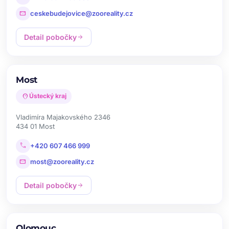
mail
ceskebudejovice@zooreality.cz
Detail pobočky
arrow_forward
Most
location_on
Ústecký kraj
Vladimíra Majakovského 2346
434 01 Most
call
+420 607 466 999
mail
most@zooreality.cz
Detail pobočky
arrow_forward
Olomouc