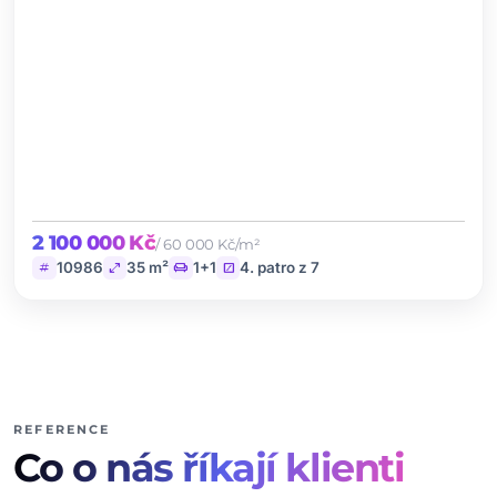
2 100 000 Kč
/ 60 000 Kč/m²
tag
open_in_full
chair
stairs
10986
35 m²
1+1
4. patro z 7
REFERENCE
Co o nás říkají klienti