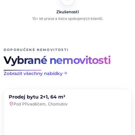
Zkušenosti
15+ let praxe a tisíce spokojených klientů.
DOPORUČENÉ NEMOVITOSTI
Vybrané nemovitosti
arrow_forward
Zobrazit všechny nabídky
chevron_left
chevron_right
PRODEJ
NOVINKA
Prodej bytu 2+1, 64 m²
favorite
location_on
Pod Přivaděčem, Chomutov