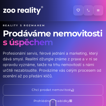
favorite
call
menu
Reality s rozmahem
Prodáváme nemovitosti
s úspěchem
Profesionální servis, férové jednání a marketing, který
dává smysl. Realitní džungle známe z praxe a v ní se
opravdu vyznáme, takže na trhu nemovitostí s námi
určitě nezabloudíte. Provázíme vás celým procesem od
ocenění až po předání klíčů.
real_estate_agent
Chci prodat nemovitost
grid_view
Prohlédnout nabídky