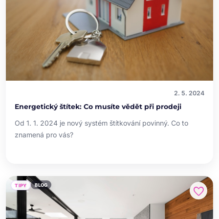
2. 5. 2024
Energetický štítek: Co musíte vědět při prodeji
Od 1. 1. 2024 je nový systém štítkování povinný. Co to
znamená pro vás?
BLOG
TIPY
favorite