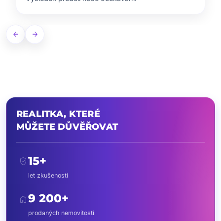
arrow_back
arrow_forward
REALITKA, KTERÉ
MŮŽETE DŮVĚŘOVAT
15+
verified_user
let zkušeností
9 200+
home
prodaných nemovitostí