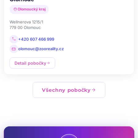
location_on
Olomoucký kraj
Wellnerova 1215/1
779 00 Olomouc
call
+420 607 466 999
mail
olomouc@zooreality.cz
Detail pobočky
arrow_forward
arrow_forward
Všechny pobočky