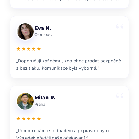
Lenka T.
Plzeň
★★★★★
„Velmi příjemná spolupráce. Každý krok nám
vysvětlili a vždy jsme věděli, co nás čeká.“
Ondřej S.
Liberec
★★★★★
„ZOO reality nám pomohli s prodejem domu i s
navazujícím hledáním nového bydlení.“