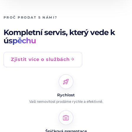
PROČ PRODAT S NÁMI?
Kompletní servis, který vede k
úspěchu
arrow_forward
Zjistit více o službách
rocket_launch
Rychlost
Vaši nemovitost prodáme rychle a efektivně.
photo_camera
Špičková prezentace