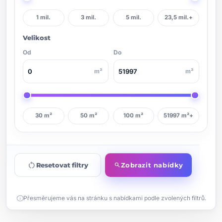
1 mil.
3 mil.
5 mil.
23,5 mil.+
Velikost
Od
Do
m²
m²
30 m²
50 m²
100 m²
51997 m²+
restart_alt
Resetovat filtry
Zobrazit nabídky
search
info
Přesměrujeme vás na stránku s nabídkami podle zvolených filtrů.