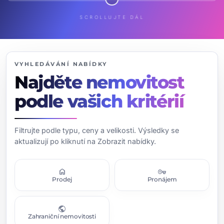
SCROLLUJTE DÁL
VYHLEDÁVÁNÍ NABÍDKY
Najděte nemovitost
podle vašich kritérií
Filtrujte podle typu, ceny a velikosti. Výsledky se
aktualizují po kliknutí na Zobrazit nabídky.
home
vpn_key
Prodej
Pronájem
public
Zahraniční nemovitosti