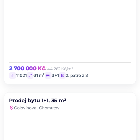
2 700 000 Kč
/ 44 262 Kč/m²
tag
open_in_full
chair
stairs
11021
61 m²
3+1
2. patro z 3
chevron_left
chevron_right
PRODEJ
Prodej bytu 1+1, 35 m²
favorite
location_on
Golovinova, Chomutov