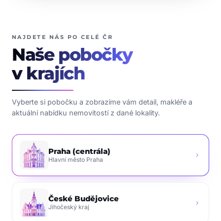
NAJDETE NÁS PO CELÉ ČR
Naše pobočky
v krajích
Vyberte si pobočku a zobrazíme vám detail, makléře a
aktuální nabídku nemovitostí z dané lokality.
Praha (centrála)
chevron_right
Hlavní město Praha
České Budějovice
chevron_right
Jihočeský kraj