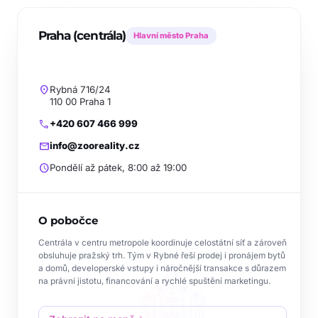
Praha (centrála)
Hlavní město Praha
location_on
Rybná 716/24
110 00 Praha 1
call
+420 607 466 999
mail
info@zooreality.cz
schedule
Pondělí až pátek, 8:00 až 19:00
O pobočce
Centrála v centru metropole koordinuje celostátní síť a zároveň
obsluhuje pražský trh. Tým v Rybné řeší prodej i pronájem bytů
a domů, developerské vstupy i náročnější transakce s důrazem
na právní jistotu, financování a rychlé spuštění marketingu.