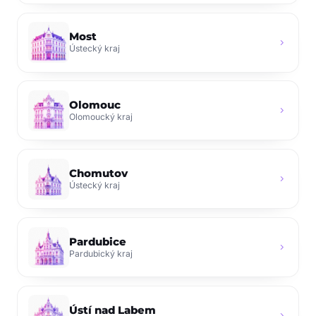
Most
chevron_right
Ústecký kraj
Olomouc
chevron_right
Olomoucký kraj
Chomutov
chevron_right
Ústecký kraj
Pardubice
chevron_right
Pardubický kraj
Ústí nad Labem
chevron_right