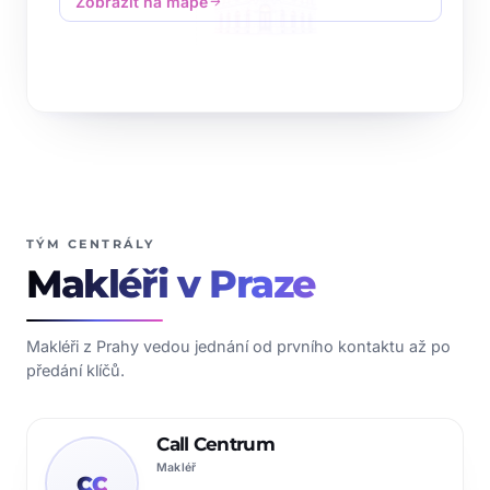
Zobrazit na mapě
arrow_forward
TÝM CENTRÁLY
Makléři v Praze
Makléři z Prahy vedou jednání od prvního kontaktu až po
předání klíčů.
Call Centrum
Makléř
CC