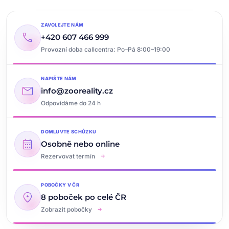
ZAVOLEJTE NÁM
call
+420 607 466 999
Provozní doba callcentra: Po–Pá 8:00–19:00
NAPIŠTE NÁM
mail
info@zooreality.cz
Odpovídáme do 24 h
DOMLUVTE SCHŮZKU
calendar_month
Osobně nebo online
arrow_forward
Rezervovat termín
POBOČKY V ČR
location_on
8 poboček po celé ČR
arrow_forward
Zobrazit pobočky