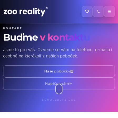
favorite
call
menu
Kontakt
Buďme
v kontaktu
Jsme tu pro vás. Ozveme se vám na telefonu, e-mailu i
osobně na kterékoli z našich poboček.
storefront
Naše pobočky
send
Napište nám
SCROLLUJTE DÁL