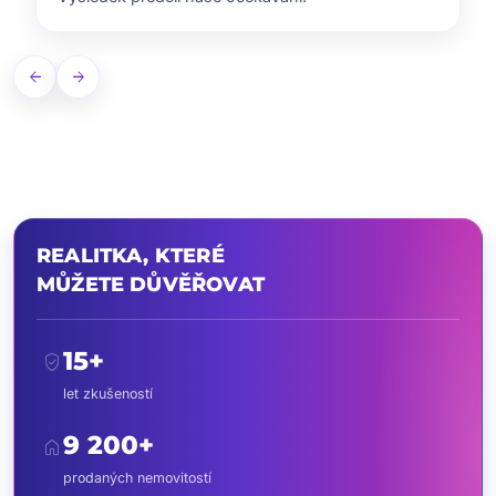
arrow_back
arrow_forward
REALITKA, KTERÉ
MŮŽETE DŮVĚŘOVAT
15+
verified_user
let zkušeností
9 200+
home
prodaných nemovitostí