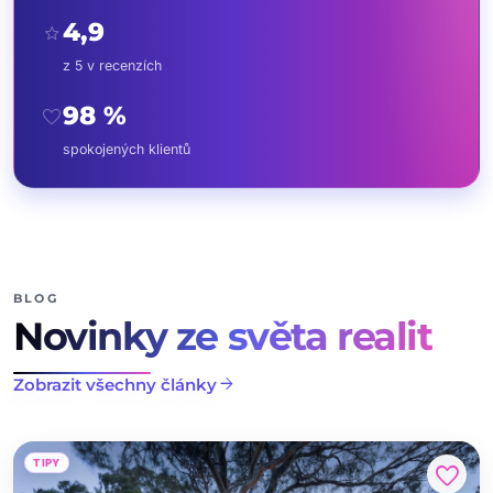
4,9
star
z 5 v recenzích
98 %
favorite
spokojených klientů
BLOG
Novinky ze světa realit
arrow_forward
Zobrazit všechny články
TIPY
favorite