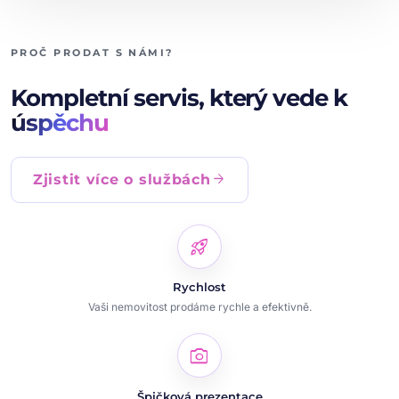
PROČ PRODAT S NÁMI?
Kompletní servis, který vede k
úspěchu
arrow_forward
Zjistit více o službách
rocket_launch
Rychlost
Vaši nemovitost prodáme rychle a efektivně.
photo_camera
Špičková prezentace