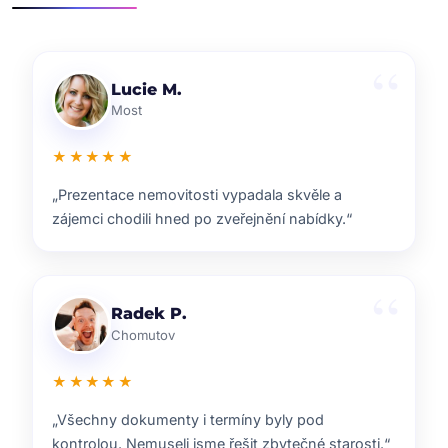
Klára D.
Pardubice
★★★★★
„Rychlá reakce, dobrý marketing a férové jednání.
Přesně takhle si představuji realitní služby.“
Pavel B.
Brno
★★★★★
„Od prvního setkání bylo jasné, že ví, co dělají.
Prodej proběhl hladce a za dobrou cenu.“