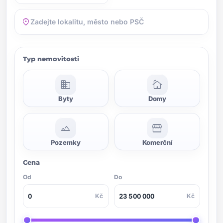
location_on
Typ nemovitosti
domain
cottage
Byty
Domy
landscape
storefront
Pozemky
Komerční
Cena
Od
Do
Kč
Kč