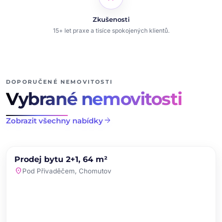
Zkušenosti
15+ let praxe a tisíce spokojených klientů.
DOPORUČENÉ NEMOVITOSTI
Vybrané nemovitosti
arrow_forward
Zobrazit všechny nabídky
chevron_left
chevron_right
PRODEJ
NOVINKA
Prodej bytu 2+1, 64 m²
favorite
location_on
Pod Přivaděčem, Chomutov