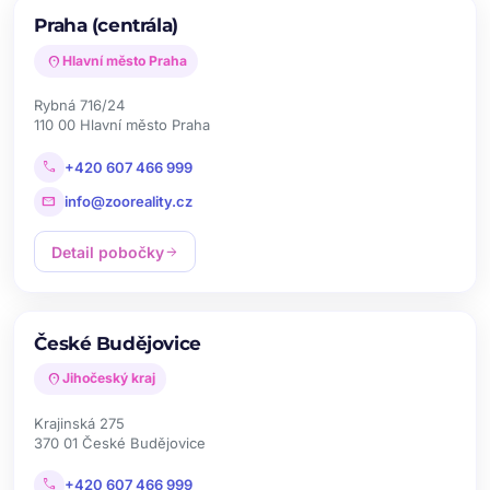
Praha (centrála)
location_on
Hlavní město Praha
Rybná 716/24
110 00 Hlavní město Praha
call
+420 607 466 999
mail
info@zooreality.cz
Detail pobočky
arrow_forward
České Budějovice
location_on
Jihočeský kraj
Krajinská 275
370 01 České Budějovice
call
+420 607 466 999