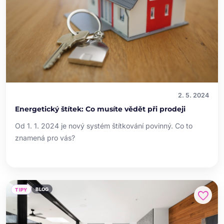
2. 5. 2024
Energetický štítek: Co musíte vědět při prodeji
Od 1. 1. 2024 je nový systém štítkování povinný. Co to
znamená pro vás?
BLOG
TIPY
favorite