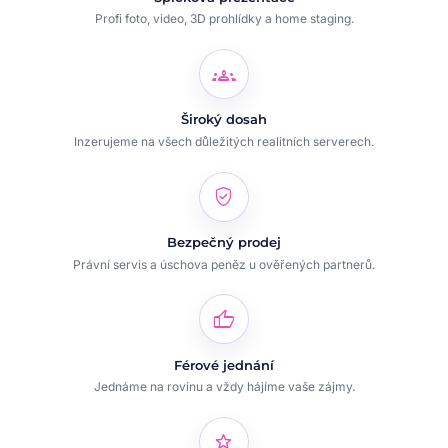
Profi foto, video, 3D prohlídky a home staging.
groups
Široký dosah
Inzerujeme na všech důležitých realitních serverech.
verified_user
Bezpečný prodej
Právní servis a úschova peněz u ověřených partnerů.
thumb_up
Férové jednání
Jednáme na rovinu a vždy hájíme vaše zájmy.
star