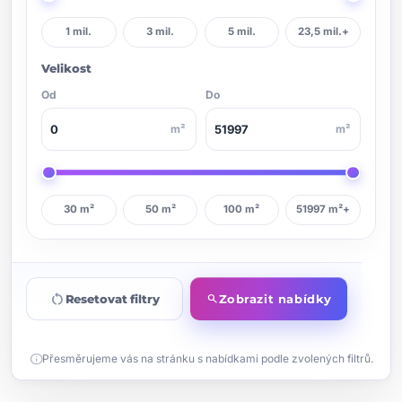
1 mil.
3 mil.
5 mil.
23,5 mil.+
Velikost
Od
Do
m²
m²
30 m²
50 m²
100 m²
51997 m²+
restart_alt
Resetovat filtry
Zobrazit nabídky
search
info
Přesměrujeme vás na stránku s nabídkami podle zvolených filtrů.