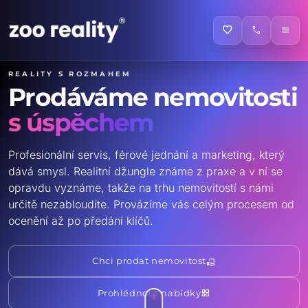
favorite
call
menu
Reality s rozmahem
Prodáváme nemovitosti
s úspěchem
Profesionální servis, férové jednání a marketing, který
dává smysl. Realitní džungle známe z praxe a v ní se
opravdu vyznáme, takže na trhu nemovitostí s námi
určitě nezabloudíte. Provázíme vás celým procesem od
ocenění až po předání klíčů.
real_estate_agent
Chci prodat nemovitost
grid_view
Prohlédnout nabídky