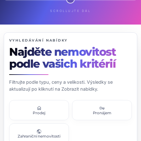
SCROLLUJTE DÁL
VYHLEDÁVÁNÍ NABÍDKY
Najděte nemovitost
podle vašich kritérií
Filtrujte podle typu, ceny a velikosti. Výsledky se
aktualizují po kliknutí na Zobrazit nabídky.
home
vpn_key
Prodej
Pronájem
public
Zahraniční nemovitosti