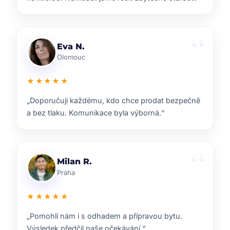
Lenka T.
Plzeň
★★★★★
„Velmi příjemná spolupráce. Každý krok nám
vysvětlili a vždy jsme věděli, co nás čeká.“
Ondřej S.
Liberec
★★★★★
„ZOO reality nám pomohli s prodejem domu i s
navazujícím hledáním nového bydlení.“