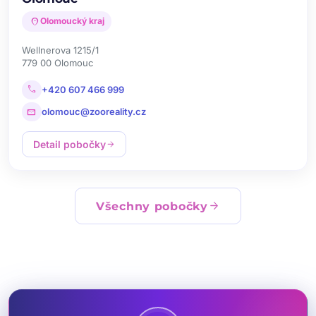
location_on
Olomoucký kraj
Wellnerova 1215/1
779 00 Olomouc
call
+420 607 466 999
mail
olomouc@zooreality.cz
Detail pobočky
arrow_forward
arrow_forward
Všechny pobočky