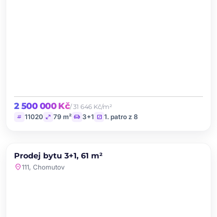
2 500 000 Kč
/ 31 646 Kč/m²
tag
open_in_full
chair
stairs
11020
79 m²
3+1
1. patro z 8
chevron_left
chevron_right
PRODEJ
NOVINKA
Prodej bytu 3+1, 61 m²
favorite
location_on
111, Chomutov