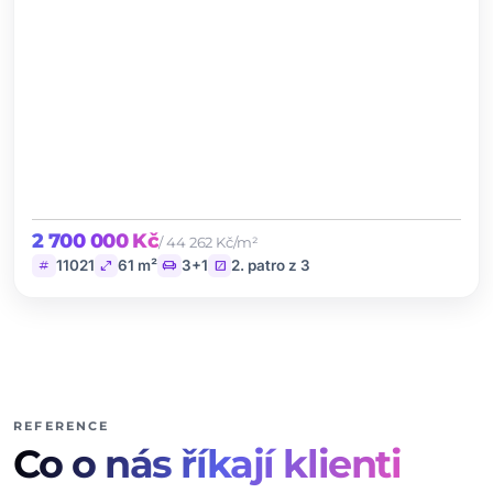
2 700 000 Kč
/ 44 262 Kč/m²
tag
open_in_full
chair
stairs
11021
61 m²
3+1
2. patro z 3
REFERENCE
Co o nás říkají klienti