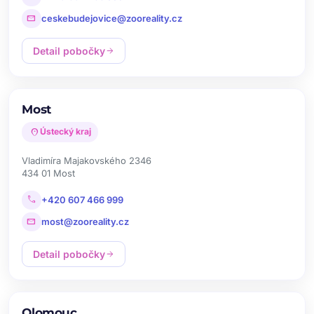
mail
ceskebudejovice@zooreality.cz
Detail pobočky
arrow_forward
Most
location_on
Ústecký kraj
Vladimíra Majakovského 2346
434 01 Most
call
+420 607 466 999
mail
most@zooreality.cz
Detail pobočky
arrow_forward
Olomouc