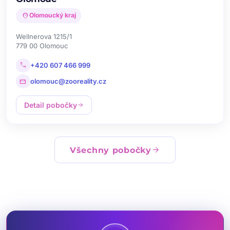
location_on
Olomoucký kraj
Wellnerova 1215/1
779 00 Olomouc
call
+420 607 466 999
mail
olomouc@zooreality.cz
Detail pobočky
arrow_forward
arrow_forward
Všechny pobočky