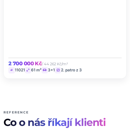
2 700 000 Kč
/ 44 262 Kč/m²
tag
open_in_full
chair
stairs
11021
61 m²
3+1
2. patro z 3
REFERENCE
Co o nás říkají klienti