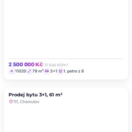
2 500 000 Kč
/ 31 646 Kč/m²
tag
open_in_full
chair
stairs
11020
79 m²
3+1
1. patro z 8
chevron_left
chevron_right
PRODEJ
NOVINKA
Prodej bytu 3+1, 61 m²
favorite
location_on
111, Chomutov