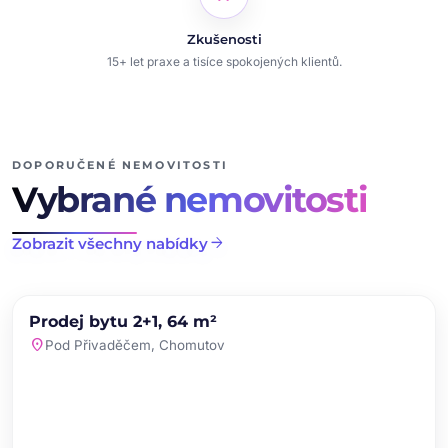
Zkušenosti
15+ let praxe a tisíce spokojených klientů.
DOPORUČENÉ NEMOVITOSTI
Vybrané nemovitosti
arrow_forward
Zobrazit všechny nabídky
chevron_left
chevron_right
PRODEJ
NOVINKA
Prodej bytu 2+1, 64 m²
favorite
location_on
Pod Přivaděčem, Chomutov