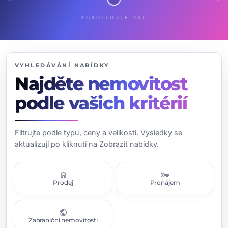
SCROLLUJTE DÁL
VYHLEDÁVÁNÍ NABÍDKY
Najděte nemovitost
podle vašich kritérií
Filtrujte podle typu, ceny a velikosti. Výsledky se
aktualizují po kliknutí na Zobrazit nabídky.
home
vpn_key
Prodej
Pronájem
public
Zahraniční nemovitosti