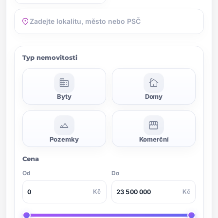
location_on
Typ nemovitosti
domain
cottage
Byty
Domy
landscape
storefront
Pozemky
Komerční
Cena
Od
Do
Kč
Kč