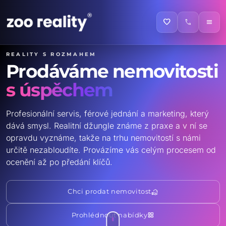
favorite
call
menu
Reality s rozmahem
Prodáváme nemovitosti
s úspěchem
Profesionální servis, férové jednání a marketing, který
dává smysl. Realitní džungle známe z praxe a v ní se
opravdu vyznáme, takže na trhu nemovitostí s námi
určitě nezabloudíte. Provázíme vás celým procesem od
ocenění až po předání klíčů.
real_estate_agent
Chci prodat nemovitost
grid_view
Prohlédnout nabídky