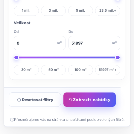
1 mil.
3 mil.
5 mil.
23,5 mil.+
Velikost
Od
Do
m²
m²
30 m²
50 m²
100 m²
51997 m²+
restart_alt
Resetovat filtry
Zobrazit nabídky
search
info
Přesměrujeme vás na stránku s nabídkami podle zvolených filtrů.