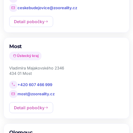
mail
ceskebudejovice@zooreality.cz
Detail pobočky
arrow_forward
Most
location_on
Ústecký kraj
Vladimíra Majakovského 2346
434 01 Most
call
+420 607 466 999
mail
most@zooreality.cz
Detail pobočky
arrow_forward
Olomouc