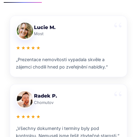
Klára D.
Pardubice
★★★★★
„Rychlá reakce, dobrý marketing a férové jednání.
Přesně takhle si představuji realitní služby.“
Pavel B.
Brno
★★★★★
„Od prvního setkání bylo jasné, že ví, co dělají.
Prodej proběhl hladce a za dobrou cenu.“