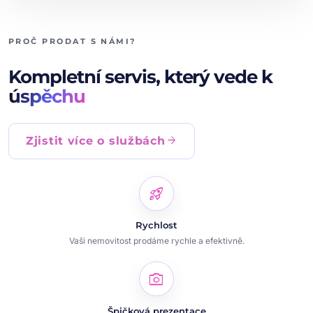
PROČ PRODAT S NÁMI?
Kompletní servis, který vede k
úspěchu
arrow_forward
Zjistit více o službách
rocket_launch
Rychlost
Vaši nemovitost prodáme rychle a efektivně.
photo_camera
Špičková prezentace