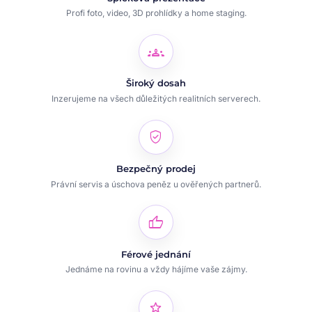
Profi foto, video, 3D prohlídky a home staging.
groups
Široký dosah
Inzerujeme na všech důležitých realitních serverech.
verified_user
Bezpečný prodej
Právní servis a úschova peněz u ověřených partnerů.
thumb_up
Férové jednání
Jednáme na rovinu a vždy hájíme vaše zájmy.
star