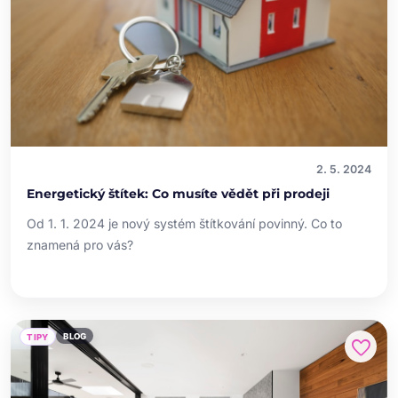
2. 5. 2024
Energetický štítek: Co musíte vědět při prodeji
Od 1. 1. 2024 je nový systém štítkování povinný. Co to
znamená pro vás?
BLOG
TIPY
favorite