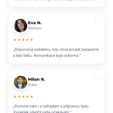
Lenka T.
Plzeň
★★★★★
„Velmi příjemná spolupráce. Každý krok nám
vysvětlili a vždy jsme věděli, co nás čeká.“
Ondřej S.
Liberec
★★★★★
„ZOO reality nám pomohli s prodejem domu i s
navazujícím hledáním nového bydlení.“