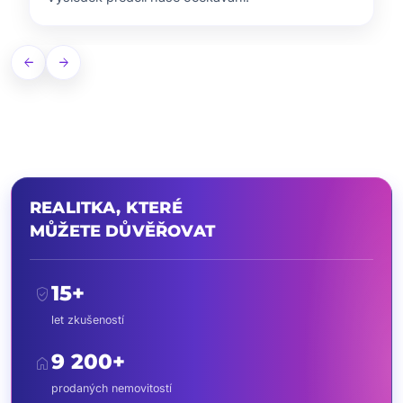
arrow_back
arrow_forward
REALITKA, KTERÉ
MŮŽETE DŮVĚŘOVAT
15+
verified_user
let zkušeností
9 200+
home
prodaných nemovitostí