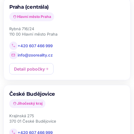
Praha (centrála)
location_on
Hlavní město Praha
Rybná 716/24
110 00 Hlavní město Praha
call
+420 607 466 999
mail
info@zooreality.cz
Detail pobočky
arrow_forward
České Budějovice
location_on
Jihočeský kraj
Krajinská 275
370 01 České Budějovice
call
+420 607 466 999