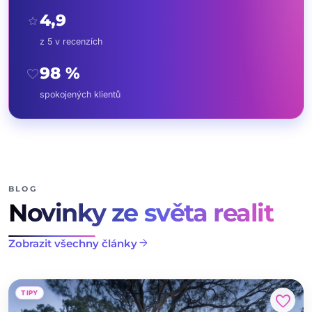
4,9
star
z 5 v recenzích
98 %
favorite
spokojených klientů
BLOG
Novinky ze světa realit
arrow_forward
Zobrazit všechny články
TIPY
favorite