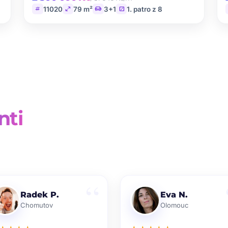
tag
open_in_full
chair
stairs
11020
79 m²
3+1
1. patro z 8
nti
Radek P.
Eva N.
Chomutov
Olomouc