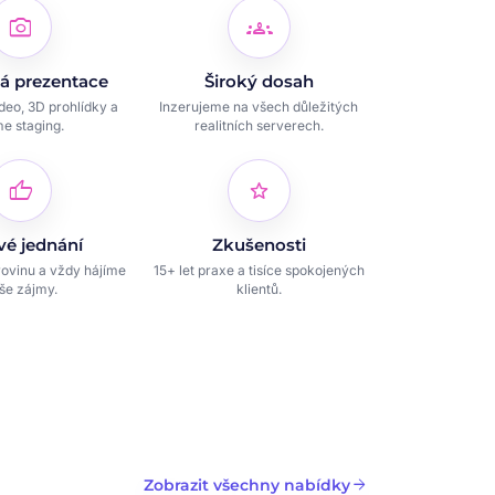
photo_camera
groups
á prezentace
Široký dosah
ideo, 3D prohlídky a
Inzerujeme na všech důležitých
e staging.
realitních serverech.
thumb_up
star
vé jednání
Zkušenosti
ovinu a vždy hájíme
15+ let praxe a tisíce spokojených
še zájmy.
klientů.
arrow_forward
Zobrazit všechny nabídky