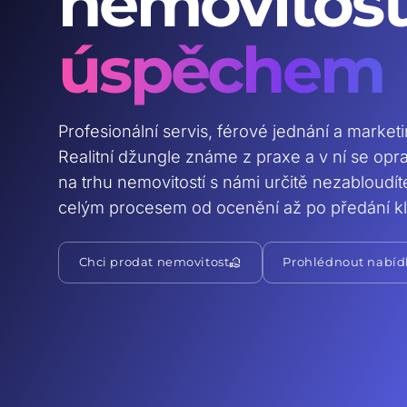
nemovitost
úspěchem
Profesionální servis, férové jednání a market
Realitní džungle známe z praxe a v ní se op
na trhu nemovitostí s námi určitě nezabloudí
celým procesem od ocenění až po předání kl
real_estate_agent
Chci prodat nemovitost
Prohlédnout nabíd