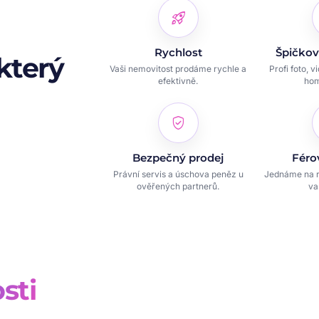
rocket_launch
Rychlost
Špičkov
který
Vaši nemovitost prodáme rychle a
Profi foto, v
efektivně.
hom
verified_user
Bezpečný prodej
Féro
Právní servis a úschova peněz u
Jednáme na r
ověřených partnerů.
va
sti