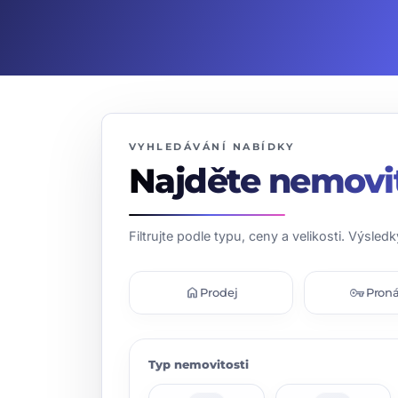
VYHLEDÁVÁNÍ NABÍDKY
Najděte nemovi
Filtrujte podle typu, ceny a velikosti. Výsledk
home
vpn_key
Prodej
Pron
Typ nemovitosti