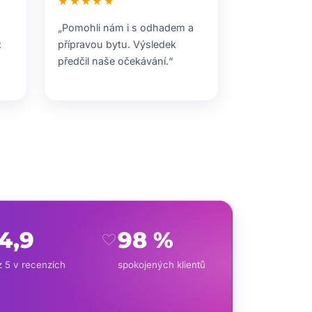
★★★★★
„Pomohli nám i s odhadem a
z
přípravou bytu. Výsledek
předčil naše očekávání.“
4,9
98 %
favorite
z 5 v recenzích
spokojených klientů