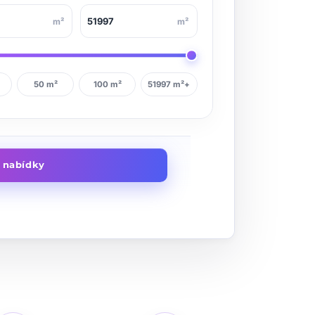
m²
m²
50 m²
100 m²
51997 m²+
t nabídky