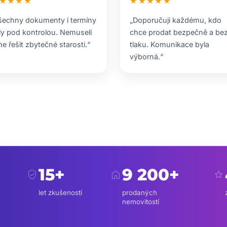
★★★★
★★★★★
šechny dokumenty i termíny
„Doporučuji každému, kdo
ly pod kontrolou. Nemuseli
chce prodat bezpečně a be
me řešit zbytečné starosti.“
tlaku. Komunikace byla
výborná.“
15+
9 200+
verified_user
home
star
let zkušeností
prodaných
nemovitostí