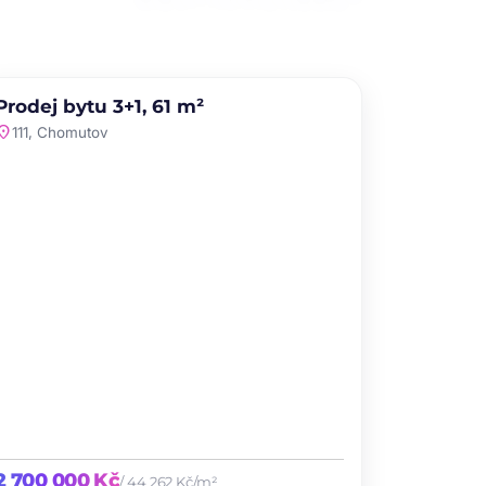
PRODEJ
NOVINKA
Prodej bytu 3+1, 61 m²
favorite
ation_on
111, Chomutov
2 700 000 Kč
/ 44 262 Kč/m²