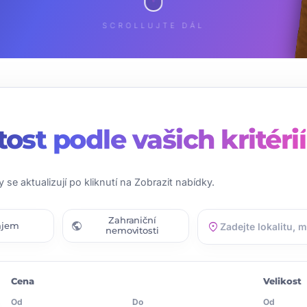
SCROLLUJTE DÁL
tost
podle vašich kritérií
y se aktualizují po kliknutí na Zobrazit nabídky.
Zahraniční
public
location_on
ájem
nemovitosti
Cena
Velikost
Od
Do
Od