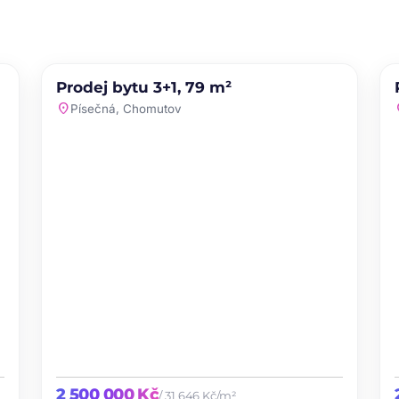
PRODEJ
NOVINKA
Prodej bytu 3+1, 79 m²
te
favorite
location_on
loc
Písečná, Chomutov
2 500 000 Kč
/ 31 646 Kč/m²