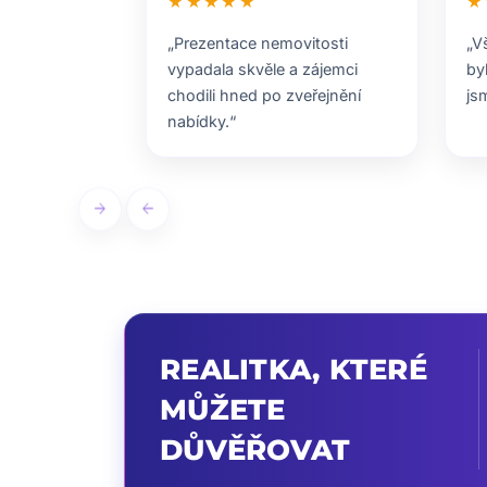
★★★★★
★
„Prezentace nemovitosti
„V
vypadala skvěle a zájemci
by
chodili hned po zveřejnění
js
nabídky.“
arrow_forward
arrow_back
REALITKA, KTERÉ
MŮŽETE
DŮVĚŘOVAT