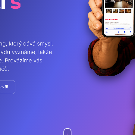
i
s
ing, který dává smysl.
ravdu vyznáme, takže
te. Provázíme vás
íčů.
grid_view
ky