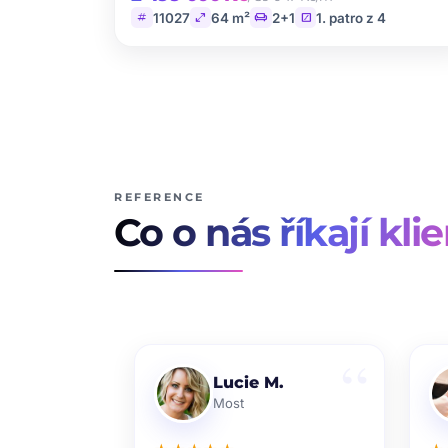
tag
open_in_full
chair
stairs
11027
64 m²
2+1
1. patro z 4
REFERENCE
Co o nás říkají klie
Lucie M.
Most