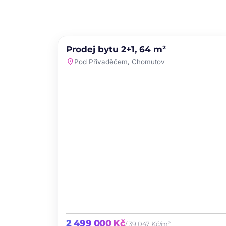
PRODEJ
NOVINKA
Prodej bytu 2+1, 64 m²
favori
location_on
Pod Přivaděčem, Chomutov
2 499 000 Kč
/ 39 047 Kč/m²