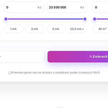
Kč
Kč
1 mil.
3 mil.
5 mil.
23,5 mil.+
30 m²
y
Zobrazi
search
info
Přesměrujeme vás na stránku s nabídkami podle zvolených filtrů.