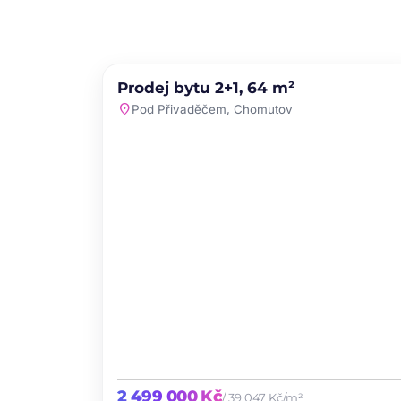
PRODEJ
NOVINKA
Prodej bytu 2+1, 64 m²
favori
location_on
Pod Přivaděčem, Chomutov
2 499 000 Kč
/ 39 047 Kč/m²