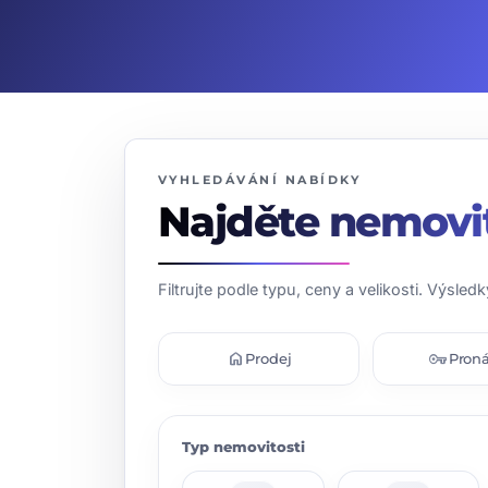
VYHLEDÁVÁNÍ NABÍDKY
Najděte nemovi
Filtrujte podle typu, ceny a velikosti. Výsledk
home
vpn_key
Prodej
Pron
Typ nemovitosti