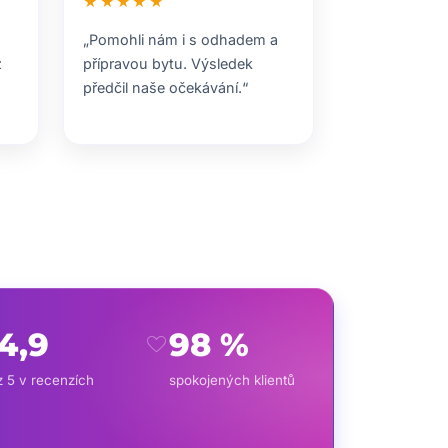
★★★★★
„Pomohli nám i s odhadem a
z
přípravou bytu. Výsledek
předčil naše očekávání.“
4,9
98 %
favorite
z 5 v recenzích
spokojených klientů