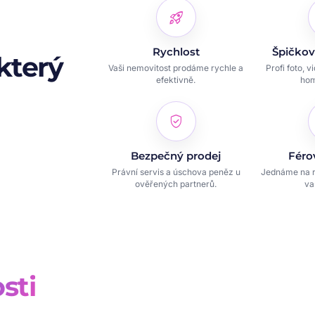
rocket_launch
Rychlost
Špičkov
který
Vaši nemovitost prodáme rychle a
Profi foto, v
efektivně.
hom
verified_user
Bezpečný prodej
Féro
Právní servis a úschova peněz u
Jednáme na r
ověřených partnerů.
va
sti