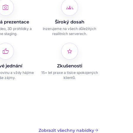
photo_camera
groups
á prezentace
Široký dosah
ideo, 3D prohlídky a
Inzerujeme na všech důležitých
e staging.
realitních serverech.
thumb_up
star
vé jednání
Zkušenosti
ovinu a vždy hájíme
15+ let praxe a tisíce spokojených
še zájmy.
klientů.
arrow_forward
Zobrazit všechny nabídky