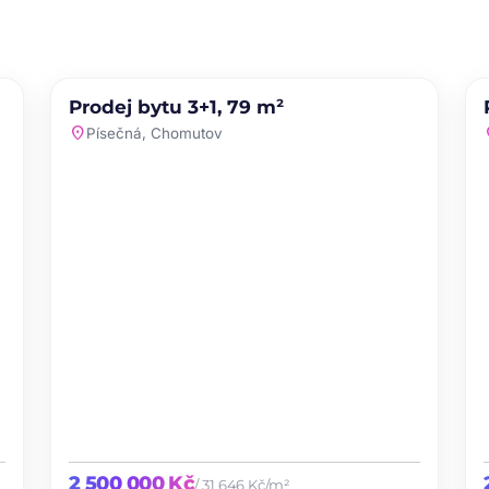
PRODEJ
NOVINKA
Prodej bytu 3+1, 79 m²
te
favorite
location_on
loc
Písečná, Chomutov
2 500 000 Kč
/ 31 646 Kč/m²