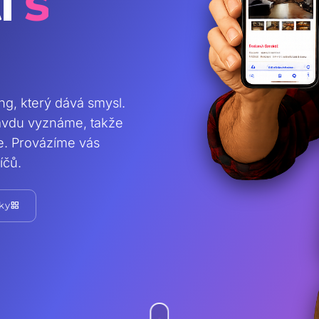
i
s
ing, který dává smysl.
ravdu vyznáme, takže
te. Provázíme vás
íčů.
grid_view
ky