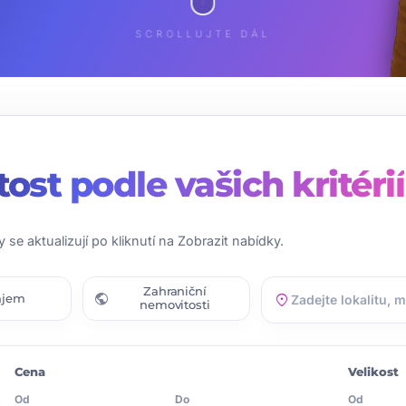
SCROLLUJTE DÁL
tost
podle vašich kritérií
y se aktualizují po kliknutí na Zobrazit nabídky.
Zahraniční
public
location_on
ájem
nemovitosti
Cena
Velikost
Od
Do
Od