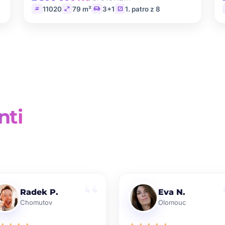
tag
open_in_full
chair
stairs
11020
79 m²
3+1
1. patro z 8
nti
Radek P.
Eva N.
Chomutov
Olomouc