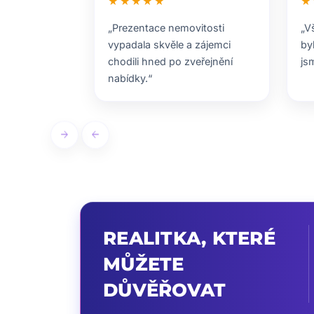
★★★★★
★
„Prezentace nemovitosti
„V
vypadala skvěle a zájemci
by
chodili hned po zveřejnění
js
nabídky.“
arrow_forward
arrow_back
REALITKA, KTERÉ
MŮŽETE
DŮVĚŘOVAT