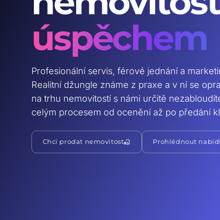
nemovitost
úspěchem
Profesionální servis, férové jednání a market
Realitní džungle známe z praxe a v ní se op
na trhu nemovitostí s námi určitě nezabloudí
celým procesem od ocenění až po předání kl
real_estate_agent
Chci prodat nemovitost
Prohlédnout nabíd