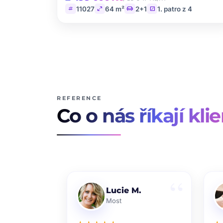
tag
open_in_full
chair
stairs
11027
64 m²
2+1
1. patro z 4
REFERENCE
Co o nás říkají klie
Lucie M.
Most