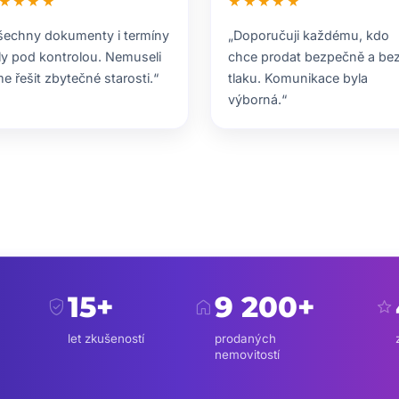
★★★★
★★★★★
šechny dokumenty i termíny
„Doporučuji každému, kdo
ly pod kontrolou. Nemuseli
chce prodat bezpečně a be
me řešit zbytečné starosti.“
tlaku. Komunikace byla
výborná.“
15+
9 200+
verified_user
home
star
let zkušeností
prodaných
nemovitostí