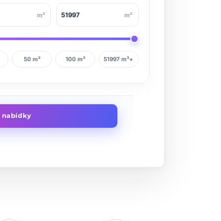
m²
m²
50 m²
100 m²
51997 m²+
t nabídky