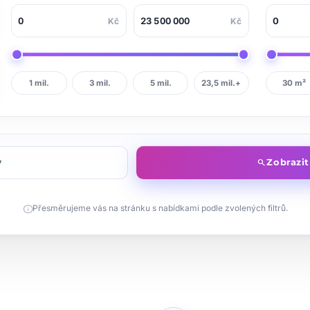
Kč
Kč
1 mil.
3 mil.
5 mil.
23,5 mil.+
30 m²
y
Zobrazi
search
info
Přesměrujeme vás na stránku s nabídkami podle zvolených filtrů.