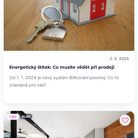
2. 5. 2024
Energetický štítek: Co musíte vědět při prodeji
Od 1. 1. 2024 je nový systém štítkování povinný. Co to
znamená pro vás?
BLOG
TIPY
favorite