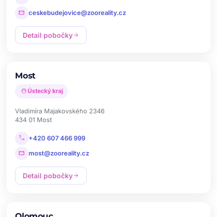
mail
ceskebudejovice@zooreality.cz
Detail pobočky
arrow_forward
Most
location_on
Ústecký kraj
Vladimíra Majakovského 2346
434 01 Most
call
+420 607 466 999
mail
most@zooreality.cz
Detail pobočky
arrow_forward
Olomouc