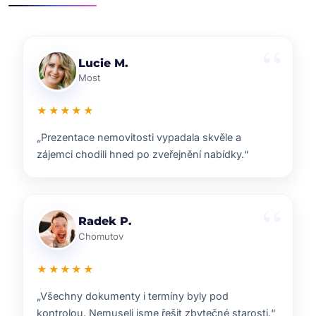
Klára D.
Pardubice
★★★★★
„Rychlá reakce, dobrý marketing a férové jednání.
Přesně takhle si představuji realitní služby.“
Pavel B.
Brno
★★★★★
„Od prvního setkání bylo jasné, že ví, co dělají.
Prodej proběhl hladce a za dobrou cenu.“