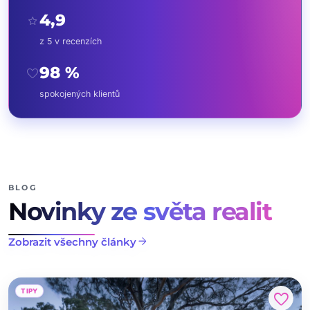
4,9
star
z 5 v recenzích
98 %
favorite
spokojených klientů
BLOG
Novinky ze světa realit
arrow_forward
Zobrazit všechny články
TIPY
favorite