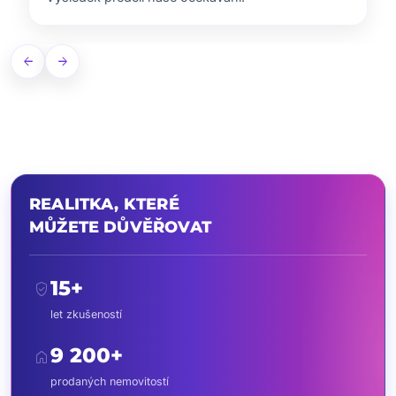
arrow_back
arrow_forward
REALITKA, KTERÉ
MŮŽETE DŮVĚŘOVAT
15+
verified_user
let zkušeností
9 200+
home
prodaných nemovitostí