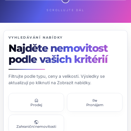
SCROLLUJTE DÁL
VYHLEDÁVÁNÍ NABÍDKY
Najděte nemovitost
podle vašich kritérií
Filtrujte podle typu, ceny a velikosti. Výsledky se
aktualizují po kliknutí na Zobrazit nabídky.
home
vpn_key
Prodej
Pronájem
public
Zahraniční nemovitosti