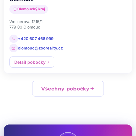
location_on
Olomoucký kraj
Wellnerova 1215/1
779 00 Olomouc
call
+420 607 466 999
mail
olomouc@zooreality.cz
Detail pobočky
arrow_forward
arrow_forward
Všechny pobočky