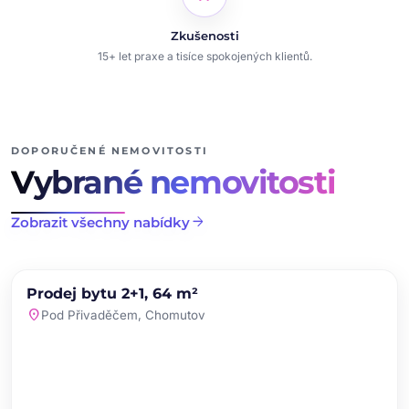
Zkušenosti
15+ let praxe a tisíce spokojených klientů.
DOPORUČENÉ NEMOVITOSTI
Vybrané nemovitosti
arrow_forward
Zobrazit všechny nabídky
chevron_left
chevron_right
PRODEJ
NOVINKA
Prodej bytu 2+1, 64 m²
favorite
location_on
Pod Přivaděčem, Chomutov