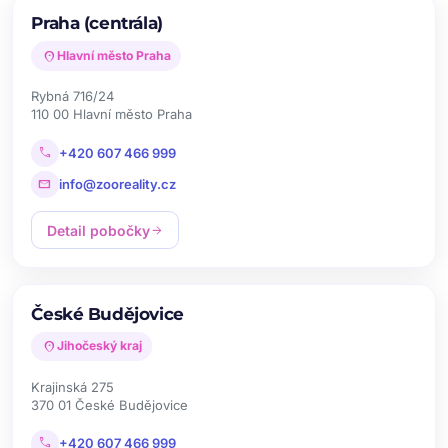
Praha (centrála)
location_on
Hlavní město Praha
Rybná 716/24
110 00 Hlavní město Praha
call
+420 607 466 999
mail
info@zooreality.cz
Detail pobočky
arrow_forward
České Budějovice
location_on
Jihočeský kraj
Krajinská 275
370 01 České Budějovice
call
+420 607 466 999