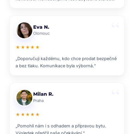
Lenka T.
Plzeň
★★★★★
„Velmi příjemná spolupráce. Každý krok nám
vysvětlili a vždy jsme věděli, co nás čeká.“
Ondřej S.
Liberec
★★★★★
„ZOO reality nám pomohli s prodejem domu i s
navazujícím hledáním nového bydlení.“