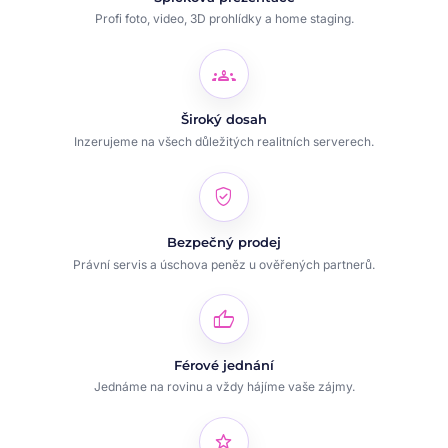
Profi foto, video, 3D prohlídky a home staging.
groups
Široký dosah
Inzerujeme na všech důležitých realitních serverech.
verified_user
Bezpečný prodej
Právní servis a úschova peněz u ověřených partnerů.
thumb_up
Férové jednání
Jednáme na rovinu a vždy hájíme vaše zájmy.
star