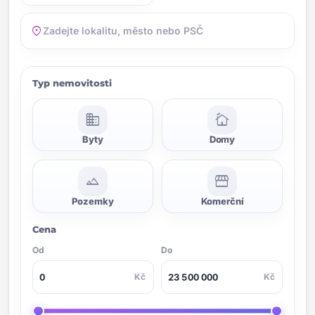
location_on
Typ nemovitosti
domain
cottage
Byty
Domy
landscape
storefront
Pozemky
Komerční
Cena
Od
Do
Kč
Kč