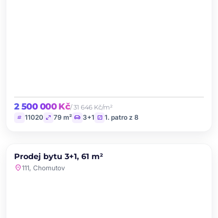
2 500 000 Kč
/ 31 646 Kč/m²
tag
open_in_full
chair
stairs
11020
79 m²
3+1
1. patro z 8
chevron_left
chevron_right
PRODEJ
NOVINKA
Prodej bytu 3+1, 61 m²
favorite
location_on
111, Chomutov