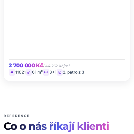
2 700 000 Kč
/ 44 262 Kč/m²
tag
open_in_full
chair
stairs
11021
61 m²
3+1
2. patro z 3
REFERENCE
Co o nás říkají klienti