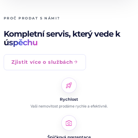
PROČ PRODAT S NÁMI?
Kompletní servis, který vede k
úspěchu
arrow_forward
Zjistit více o službách
rocket_launch
Rychlost
Vaši nemovitost prodáme rychle a efektivně.
photo_camera
Špičková prezentace