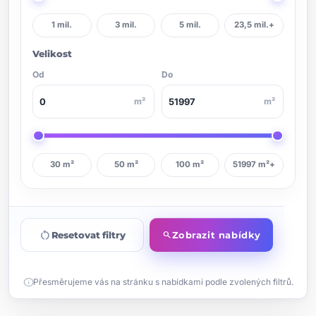
1 mil.
3 mil.
5 mil.
23,5 mil.+
Velikost
Od
Do
m²
m²
30 m²
50 m²
100 m²
51997 m²+
restart_alt
Resetovat filtry
Zobrazit nabídky
search
info
Přesměrujeme vás na stránku s nabídkami podle zvolených filtrů.