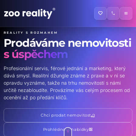
favorite
call
menu
Reality s rozmahem
Prodáváme nemovitosti
s úspěchem
Profesionální servis, férové jednání a marketing, který
dává smysl. Realitní džungle známe z praxe a v ní se
opravdu vyznáme, takže na trhu nemovitostí s námi
určitě nezabloudíte. Provázíme vás celým procesem od
ocenění až po předání klíčů.
real_estate_agent
Chci prodat nemovitost
grid_view
Prohlédnout nabídky