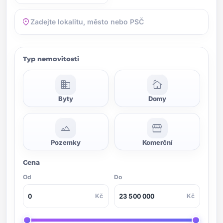
location_on
Typ nemovitosti
domain
cottage
Byty
Domy
landscape
storefront
Pozemky
Komerční
Cena
Od
Do
Kč
Kč