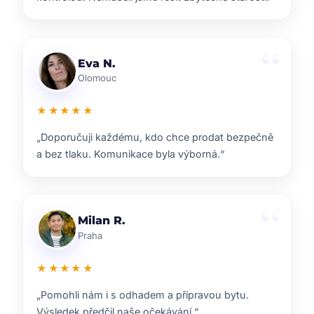
Lenka T.
Plzeň
★★★★★
„Velmi příjemná spolupráce. Každý krok nám
vysvětlili a vždy jsme věděli, co nás čeká.“
Ondřej S.
Liberec
★★★★★
„ZOO reality nám pomohli s prodejem domu i s
navazujícím hledáním nového bydlení.“