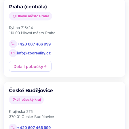
Praha (centrála)
location_on
Hlavní město Praha
Rybná 716/24
110 00 Hlavní město Praha
call
+420 607 466 999
mail
info@zooreality.cz
Detail pobočky
arrow_forward
České Budějovice
location_on
Jihočeský kraj
Krajinská 275
370 01 České Budějovice
call
+420 607 466 999