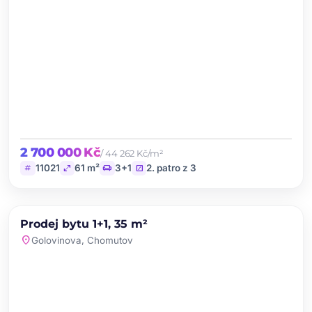
2 700 000 Kč
/ 44 262 Kč/m²
tag
open_in_full
chair
stairs
11021
61 m²
3+1
2. patro z 3
chevron_left
chevron_right
PRODEJ
Prodej bytu 1+1, 35 m²
favorite
location_on
Golovinova, Chomutov