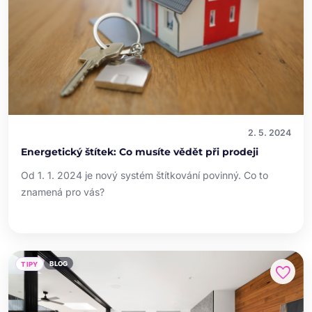
2. 5. 2024
Energetický štítek: Co musíte vědět při prodeji
Od 1. 1. 2024 je nový systém štítkování povinný. Co to
znamená pro vás?
BLOG
TIPY
favorite