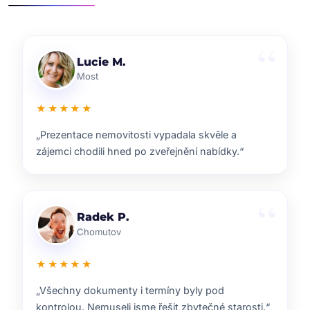
Klára D.
Pardubice
★★★★★
„Rychlá reakce, dobrý marketing a férové jednání.
Přesně takhle si představuji realitní služby.“
Pavel B.
Brno
★★★★★
„Od prvního setkání bylo jasné, že ví, co dělají.
Prodej proběhl hladce a za dobrou cenu.“