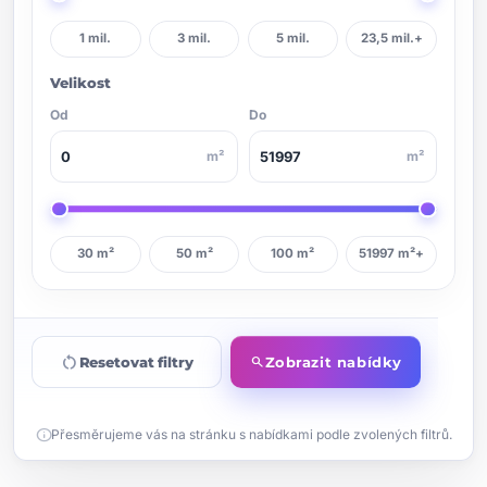
1 mil.
3 mil.
5 mil.
23,5 mil.+
Velikost
Od
Do
m²
m²
30 m²
50 m²
100 m²
51997 m²+
restart_alt
Resetovat filtry
Zobrazit nabídky
search
info
Přesměrujeme vás na stránku s nabídkami podle zvolených filtrů.