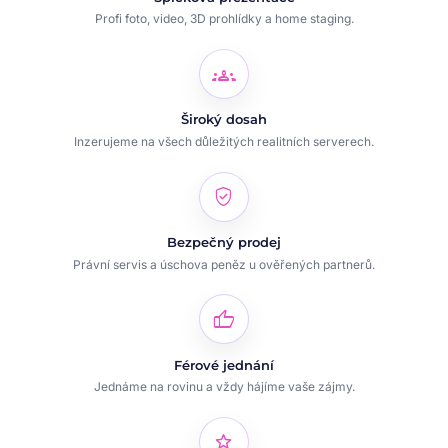
Profi foto, video, 3D prohlídky a home staging.
groups
Široký dosah
Inzerujeme na všech důležitých realitních serverech.
verified_user
Bezpečný prodej
Právní servis a úschova peněz u ověřených partnerů.
thumb_up
Férové jednání
Jednáme na rovinu a vždy hájíme vaše zájmy.
star