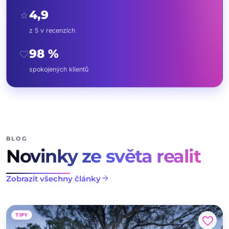
4,9
star
z 5 v recenzích
98 %
favorite
spokojených klientů
BLOG
Novinky ze světa realit
arrow_forward
Zobrazit všechny články
TIPY
favorite