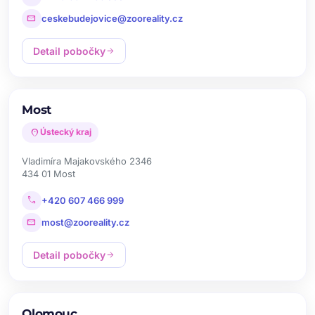
mail
ceskebudejovice@zooreality.cz
Detail pobočky
arrow_forward
Most
location_on
Ústecký kraj
Vladimíra Majakovského 2346
434 01 Most
call
+420 607 466 999
mail
most@zooreality.cz
Detail pobočky
arrow_forward
Olomouc