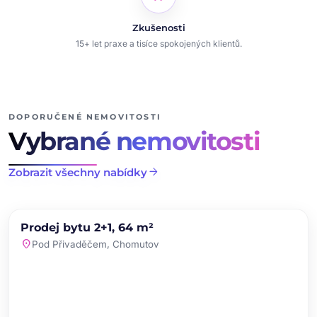
Zkušenosti
15+ let praxe a tisíce spokojených klientů.
DOPORUČENÉ NEMOVITOSTI
Vybrané nemovitosti
arrow_forward
Zobrazit všechny nabídky
chevron_left
chevron_right
PRODEJ
NOVINKA
Prodej bytu 2+1, 64 m²
favorite
location_on
Pod Přivaděčem, Chomutov