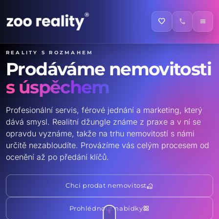
favorite
call
menu
Reality s rozmahem
Prodáváme nemovitosti
s úspěchem
Profesionální servis, férové jednání a marketing, který
dává smysl. Realitní džungle známe z praxe a v ní se
opravdu vyznáme, takže na trhu nemovitostí s námi
určitě nezabloudíte. Provázíme vás celým procesem od
ocenění až po předání klíčů.
real_estate_agent
Chci prodat nemovitost
grid_view
Prohlédnout nabídky