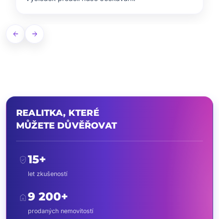
arrow_back
arrow_forward
REALITKA, KTERÉ
MŮŽETE DŮVĚŘOVAT
15+
verified_user
let zkušeností
9 200+
home
prodaných nemovitostí