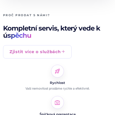
PROČ PRODAT S NÁMI?
Kompletní servis, který vede k
úspěchu
arrow_forward
Zjistit více o službách
rocket_launch
Rychlost
Vaši nemovitost prodáme rychle a efektivně.
photo_camera
Špičková prezentace