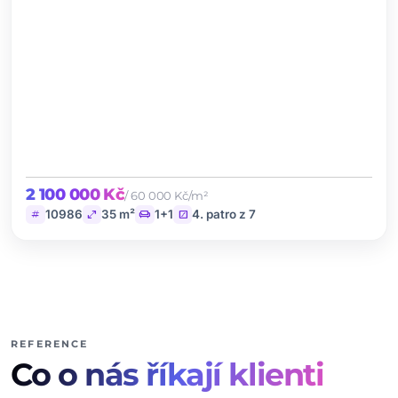
2 100 000 Kč
/ 60 000 Kč/m²
tag
open_in_full
chair
stairs
10986
35 m²
1+1
4. patro z 7
REFERENCE
Co o nás říkají klienti