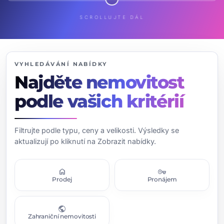
SCROLLUJTE DÁL
VYHLEDÁVÁNÍ NABÍDKY
Najděte nemovitost
podle vašich kritérií
Filtrujte podle typu, ceny a velikosti. Výsledky se
aktualizují po kliknutí na Zobrazit nabídky.
home
vpn_key
Prodej
Pronájem
public
Zahraniční nemovitosti