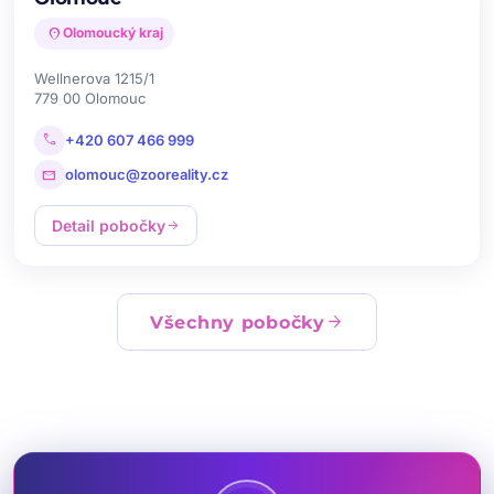
location_on
Olomoucký kraj
Wellnerova 1215/1
779 00 Olomouc
call
+420 607 466 999
mail
olomouc@zooreality.cz
Detail pobočky
arrow_forward
arrow_forward
Všechny pobočky