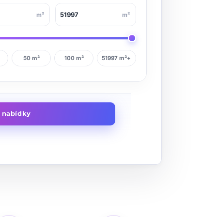
m²
m²
50 m²
100 m²
51997 m²+
t nabídky