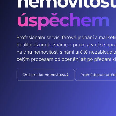
nemovitost
úspěchem
Profesionální servis, férové jednání a market
Realitní džungle známe z praxe a v ní se op
na trhu nemovitostí s námi určitě nezabloudí
celým procesem od ocenění až po předání kl
real_estate_agent
Chci prodat nemovitost
Prohlédnout nabíd