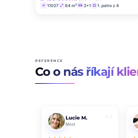
tag
open_in_full
chair
stairs
11027
64 m²
2+1
1. patro z 4
REFERENCE
Co o nás říkají klie
Lucie M.
Most