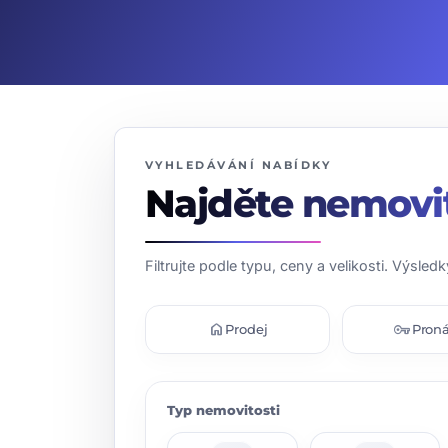
VYHLEDÁVÁNÍ NABÍDKY
Najděte nemovi
Filtrujte podle typu, ceny a velikosti. Výsledk
home
vpn_key
Prodej
Pron
Typ nemovitosti