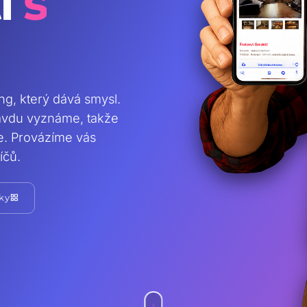
i
s
ing, který dává smysl.
ravdu vyznáme, takže
te. Provázíme vás
íčů.
grid_view
ky