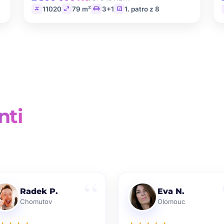
tag
open_in_full
chair
stairs
11020
79 m²
3+1
1. patro z 8
nti
Radek P.
Eva N.
Chomutov
Olomouc