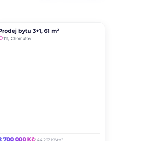
PRODEJ
NOVINKA
Prodej bytu 3+1, 61 m²
favorite
ation_on
111, Chomutov
2 700 000 Kč
/ 44 262 Kč/m²