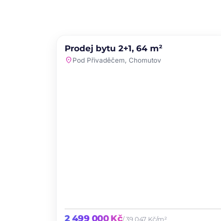
PRODEJ
NOVINKA
Prodej bytu 2+1, 64 m²
favori
location_on
Pod Přivaděčem, Chomutov
2 499 000 Kč
/ 39 047 Kč/m²