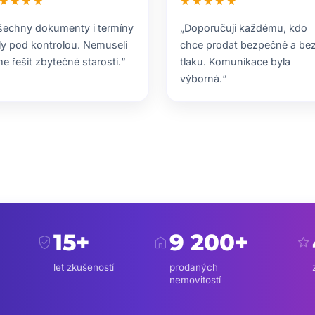
★★★★
★★★★★
šechny dokumenty i termíny
„Doporučuji každému, kdo
ly pod kontrolou. Nemuseli
chce prodat bezpečně a be
me řešit zbytečné starosti.“
tlaku. Komunikace byla
výborná.“
15+
9 200+
verified_user
home
star
let zkušeností
prodaných
nemovitostí