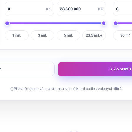
Kč
Kč
1 mil.
3 mil.
5 mil.
23,5 mil.+
30 m²
y
Zobrazi
search
info
Přesměrujeme vás na stránku s nabídkami podle zvolených filtrů.