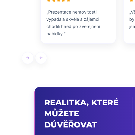
★★★★★
★
„Prezentace nemovitosti
„V
vypadala skvěle a zájemci
by
chodili hned po zveřejnění
js
nabídky.“
arrow_forward
arrow_back
REALITKA, KTERÉ
MŮŽETE
DŮVĚŘOVAT