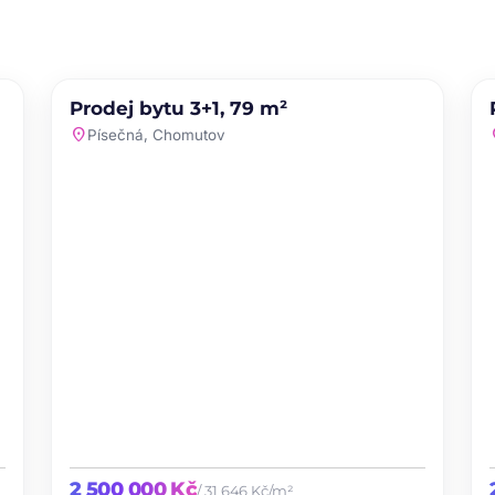
PRODEJ
NOVINKA
Prodej bytu 3+1, 79 m²
te
favorite
location_on
loc
Písečná, Chomutov
2 500 000 Kč
/ 31 646 Kč/m²