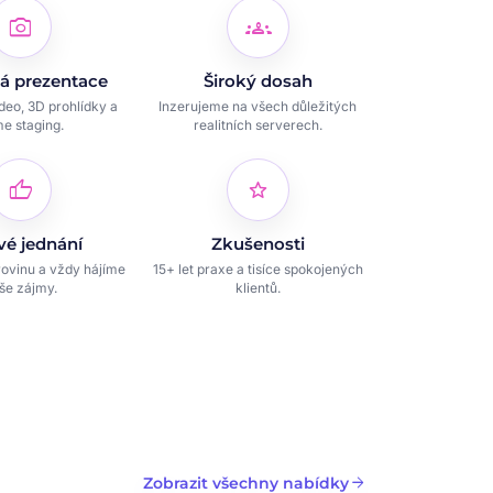
photo_camera
groups
á prezentace
Široký dosah
ideo, 3D prohlídky a
Inzerujeme na všech důležitých
e staging.
realitních serverech.
thumb_up
star
vé jednání
Zkušenosti
ovinu a vždy hájíme
15+ let praxe a tisíce spokojených
še zájmy.
klientů.
arrow_forward
Zobrazit všechny nabídky