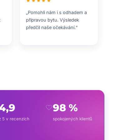
★★★★★
„Pomohli nám i s odhadem a
z
přípravou bytu. Výsledek
předčil naše očekávání.“
4,9
98 %
favorite
z 5 v recenzích
spokojených klientů