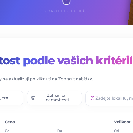
SCROLLUJTE DÁL
tost
podle vašich kritérií
y se aktualizují po kliknutí na Zobrazit nabídky.
Zahraniční
public
location_on
ájem
nemovitosti
Cena
Velikost
Od
Do
Od