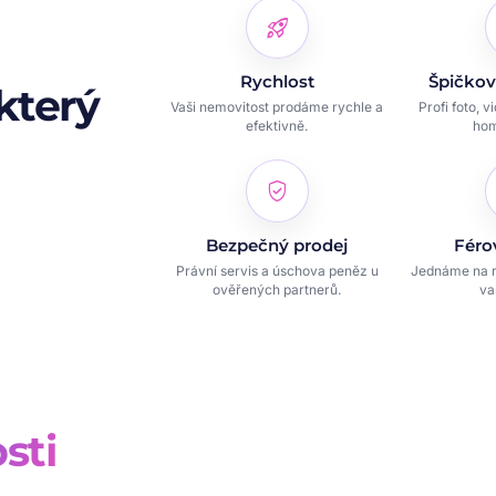
rocket_launch
Rychlost
Špičkov
který
Vaši nemovitost prodáme rychle a
Profi foto, v
efektivně.
hom
verified_user
Bezpečný prodej
Féro
Právní servis a úschova peněz u
Jednáme na r
ověřených partnerů.
va
sti