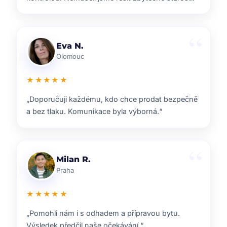
Lenka T.
Plzeň
★★★★★
„Velmi příjemná spolupráce. Každý krok nám
vysvětlili a vždy jsme věděli, co nás čeká.“
Ondřej S.
Liberec
★★★★★
„ZOO reality nám pomohli s prodejem domu i s
navazujícím hledáním nového bydlení.“