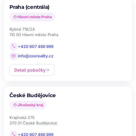
Praha (centrála)
location_on
Hlavní město Praha
Rybná 716/24
110 00 Hlavní město Praha
call
+420 607 466 999
mail
info@zooreality.cz
Detail pobočky
arrow_forward
České Budějovice
location_on
Jihočeský kraj
Krajinská 275
370 01 České Budějovice
call
+420 607 466 999