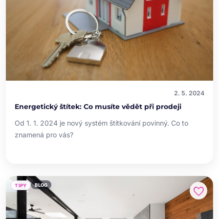
2. 5. 2024
Energetický štítek: Co musíte vědět při prodeji
Od 1. 1. 2024 je nový systém štítkování povinný. Co to
znamená pro vás?
BLOG
TIPY
favorite