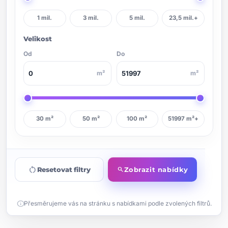
1 mil.
3 mil.
5 mil.
23,5 mil.+
Velikost
Od
Do
m²
m²
30 m²
50 m²
100 m²
51997 m²+
restart_alt
Resetovat filtry
Zobrazit nabídky
search
info
Přesměrujeme vás na stránku s nabídkami podle zvolených filtrů.