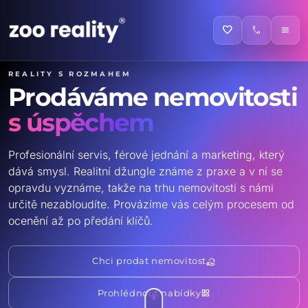
favorite
call
menu
Reality s rozmahem
Prodáváme nemovitosti
s úspěchem
Profesionální servis, férové jednání a marketing, který
dává smysl. Realitní džungle známe z praxe a v ní se
opravdu vyznáme, takže na trhu nemovitostí s námi
určitě nezabloudíte. Provázíme vás celým procesem od
ocenění až po předání klíčů.
real_estate_agent
Chci prodat nemovitost
grid_view
Prohlédnout nabídky