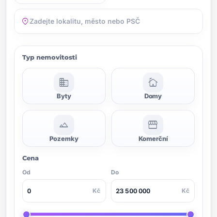
location_on
Typ nemovitosti
domain
cottage
Byty
Domy
landscape
storefront
Pozemky
Komerční
Cena
Od
Do
Kč
Kč