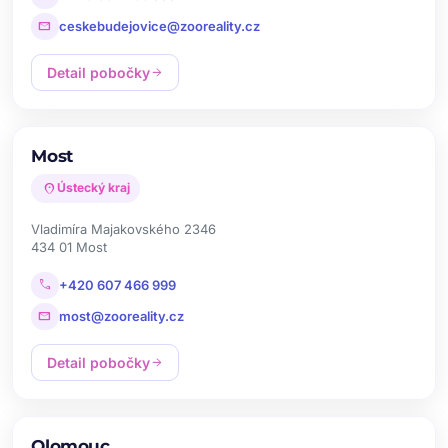
mail
ceskebudejovice@zooreality.cz
Detail pobočky
arrow_forward
Most
location_on
Ústecký kraj
Vladimíra Majakovského 2346
434 01 Most
call
+420 607 466 999
mail
most@zooreality.cz
Detail pobočky
arrow_forward
Olomouc