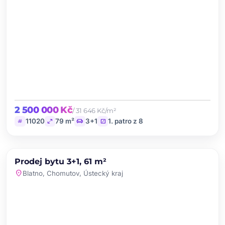
2 500 000 Kč
/ 31 646 Kč/m²
tag
open_in_full
chair
stairs
11020
79 m²
3+1
1. patro z 8
chevron_left
chevron_right
PRODEJ
NOVINKA
Prodej bytu 3+1, 61 m²
favorite
location_on
Blatno, Chomutov, Ústecký kraj