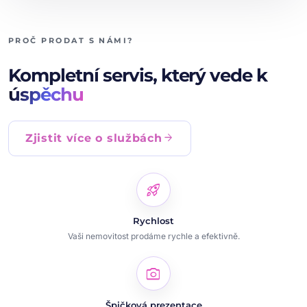
PROČ PRODAT S NÁMI?
Kompletní servis, který vede k
úspěchu
arrow_forward
Zjistit více o službách
rocket_launch
Rychlost
Vaši nemovitost prodáme rychle a efektivně.
photo_camera
Špičková prezentace