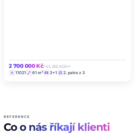
2 700 000 Kč
/ 44 262 Kč/m²
tag
open_in_full
chair
stairs
11021
61 m²
3+1
2. patro z 3
REFERENCE
Co o nás říkají klienti