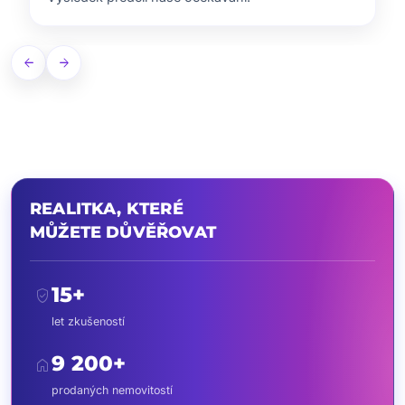
arrow_back
arrow_forward
REALITKA, KTERÉ
MŮŽETE DŮVĚŘOVAT
15+
verified_user
let zkušeností
9 200+
home
prodaných nemovitostí