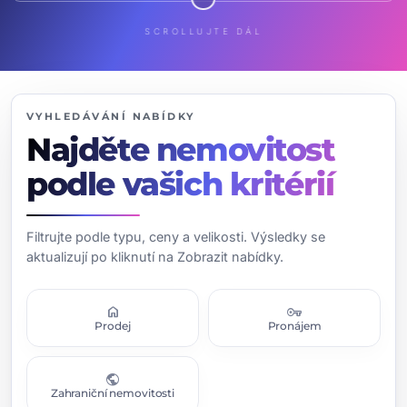
SCROLLUJTE DÁL
VYHLEDÁVÁNÍ NABÍDKY
Najděte nemovitost
podle vašich kritérií
Filtrujte podle typu, ceny a velikosti. Výsledky se
aktualizují po kliknutí na Zobrazit nabídky.
home
vpn_key
Prodej
Pronájem
public
Zahraniční nemovitosti