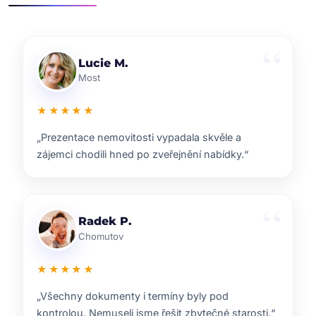
Klára D.
Pardubice
★★★★★
„Rychlá reakce, dobrý marketing a férové jednání.
Přesně takhle si představuji realitní služby.“
Pavel B.
Brno
★★★★★
„Od prvního setkání bylo jasné, že ví, co dělají.
Prodej proběhl hladce a za dobrou cenu.“