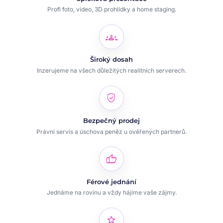
Profi foto, video, 3D prohlídky a home staging.
groups
Široký dosah
Inzerujeme na všech důležitých realitních serverech.
verified_user
Bezpečný prodej
Právní servis a úschova peněz u ověřených partnerů.
thumb_up
Férové jednání
Jednáme na rovinu a vždy hájíme vaše zájmy.
star