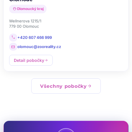
location_on
Olomoucký kraj
Wellnerova 1215/1
779 00 Olomouc
call
+420 607 466 999
mail
olomouc@zooreality.cz
Detail pobočky
arrow_forward
arrow_forward
Všechny pobočky