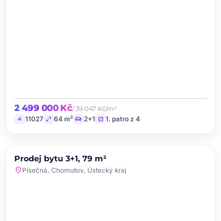
2 499 000 Kč
/ 39 047 Kč/m²
tag
open_in_full
chair
stairs
11027
64 m²
2+1
1. patro z 4
chevron_left
chevron_right
PRODEJ
NOVINKA
Prodej bytu 3+1, 79 m²
favorite
location_on
Písečná, Chomutov, Ústecký kraj