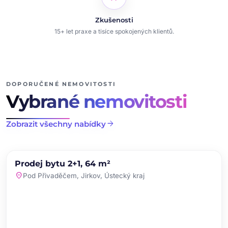
Zkušenosti
15+ let praxe a tisíce spokojených klientů.
DOPORUČENÉ NEMOVITOSTI
Vybrané nemovitosti
arrow_forward
Zobrazit všechny nabídky
chevron_left
chevron_right
PRODEJ
NOVINKA
Prodej bytu 2+1, 64 m²
favorite
location_on
Pod Přivaděčem, Jirkov, Ústecký kraj