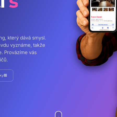
i
s
ing, který dává smysl.
ravdu vyznáme, takže
te. Provázíme vás
íčů.
grid_view
ky