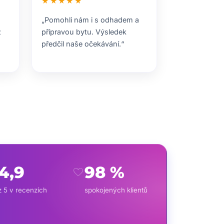
★★★★★
„Pomohli nám i s odhadem a
z
přípravou bytu. Výsledek
předčil naše očekávání.“
4,9
98 %
favorite
z 5 v recenzích
spokojených klientů