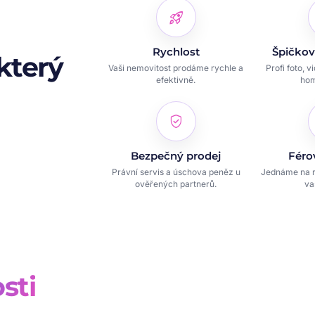
rocket_launch
Rychlost
Špičkov
který
Vaši nemovitost prodáme rychle a
Profi foto, v
efektivně.
hom
verified_user
Bezpečný prodej
Féro
Právní servis a úschova peněz u
Jednáme na r
ověřených partnerů.
va
sti