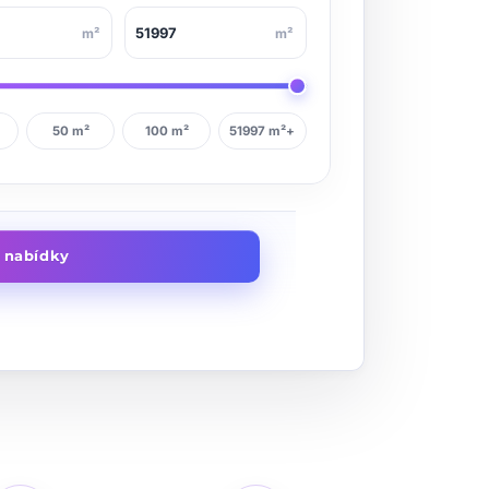
m²
m²
50 m²
100 m²
51997 m²+
t nabídky