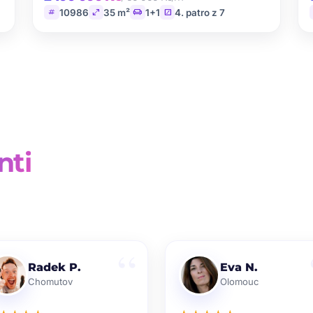
tag
open_in_full
chair
stairs
10986
35 m²
1+1
4. patro z 7
nti
Radek P.
Eva N.
Chomutov
Olomouc