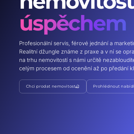
nemovitost
úspěchem
Profesionální servis, férové jednání a market
Realitní džungle známe z praxe a v ní se op
na trhu nemovitostí s námi určitě nezabloudí
celým procesem od ocenění až po předání kl
real_estate_agent
Chci prodat nemovitost
Prohlédnout nabíd