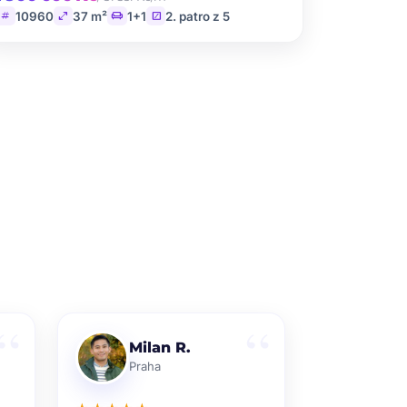
tag
open_in_full
chair
stairs
10960
37 m²
1+1
2. patro z 5
Milan R.
Praha