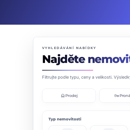
VYHLEDÁVÁNÍ NABÍDKY
Najděte nemovi
Filtrujte podle typu, ceny a velikosti. Výsledk
home
vpn_key
Prodej
Pron
Typ nemovitosti