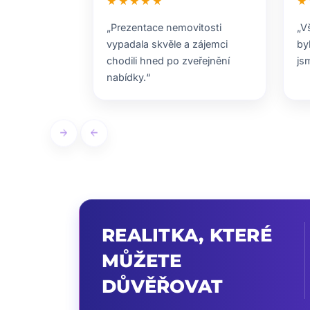
★★★★★
★
„Prezentace nemovitosti
„V
vypadala skvěle a zájemci
by
chodili hned po zveřejnění
js
nabídky.“
arrow_forward
arrow_back
REALITKA, KTERÉ
MŮŽETE
DŮVĚŘOVAT