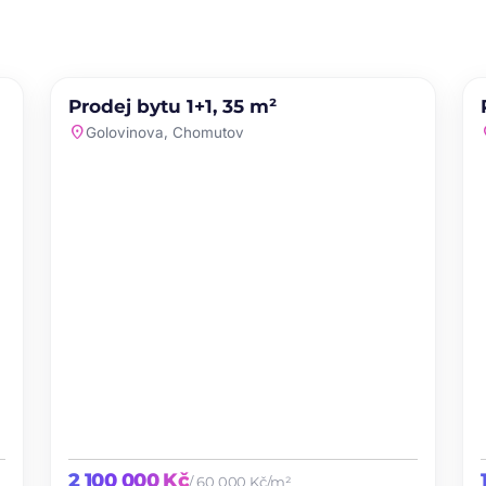
PRODEJ
Prodej bytu 1+1, 35 m²
te
favorite
location_on
loc
Golovinova, Chomutov
2 100 000 Kč
/ 60 000 Kč/m²