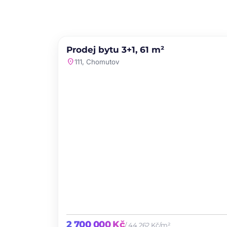
PRODEJ
NOVINKA
Prodej bytu 3+1, 61 m²
favori
location_on
111, Chomutov
2 700 000 Kč
/ 44 262 Kč/m²