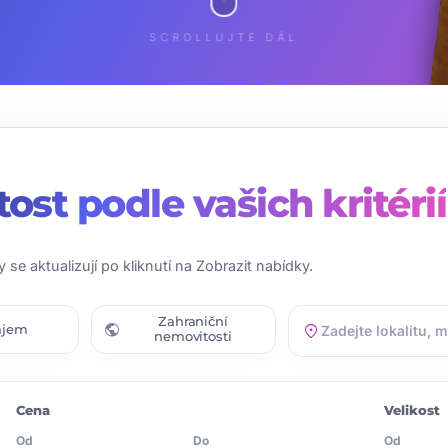
SCROLLUJTE DÁL
tost
podle vašich kritérií
y se aktualizují po kliknutí na Zobrazit nabídky.
Zahraniční
public
location_on
ájem
nemovitosti
Cena
Velikost
Od
Do
Od