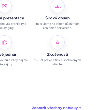
photo_camera
groups
á prezentace
Široký dosah
ideo, 3D prohlídky a
Inzerujeme na všech důležitých
e staging.
realitních serverech.
thumb_up
star
vé jednání
Zkušenosti
ovinu a vždy hájíme
15+ let praxe a tisíce spokojených
še zájmy.
klientů.
arrow_forward
Zobrazit všechny nabídky