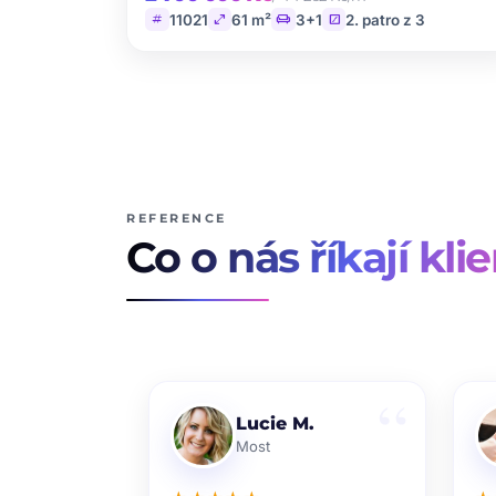
tag
open_in_full
chair
stairs
11021
61 m²
3+1
2. patro z 3
REFERENCE
Co o nás říkají klie
Lucie M.
Most