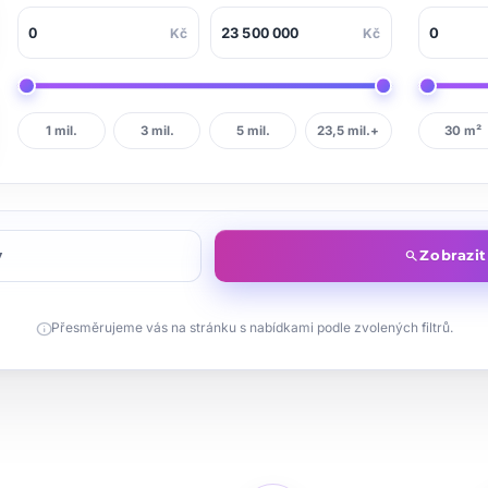
Kč
Kč
1 mil.
3 mil.
5 mil.
23,5 mil.+
30 m²
y
Zobrazi
search
info
Přesměrujeme vás na stránku s nabídkami podle zvolených filtrů.