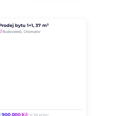
PRODEJ
Prodej bytu 1+1, 37 m²
favorite
ation_on
Budovatelů, Chomutov
1 900 000 Kč
/ 51 351 Kč/m²