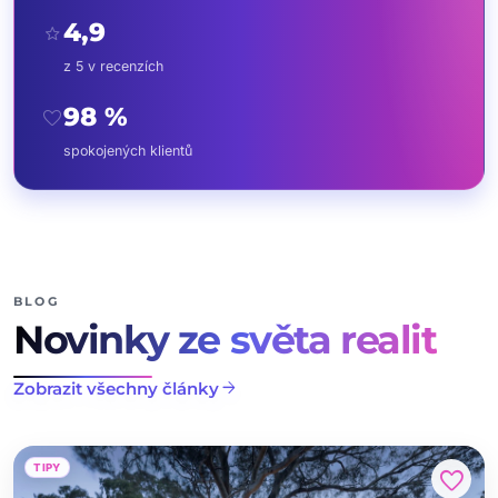
4,9
star
z 5 v recenzích
98 %
favorite
spokojených klientů
BLOG
Novinky ze světa realit
arrow_forward
Zobrazit všechny články
TIPY
favorite