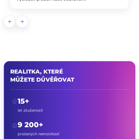
arrow_back
arrow_forward
REALITKA, KTERÉ
MŮŽETE DŮVĚŘOVAT
15+
verified_user
let zkušeností
9 200+
home
prodaných nemovitostí