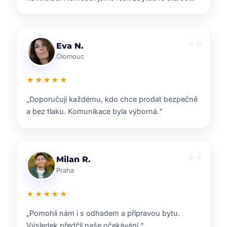
Lenka T.
Plzeň
★★★★★
„Velmi příjemná spolupráce. Každý krok nám
vysvětlili a vždy jsme věděli, co nás čeká.“
Ondřej S.
Liberec
★★★★★
„ZOO reality nám pomohli s prodejem domu i s
navazujícím hledáním nového bydlení.“