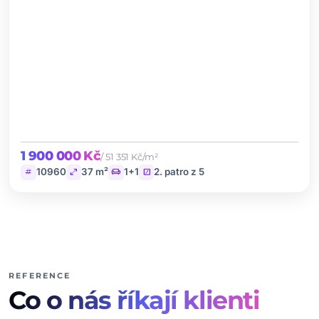
1 900 000 Kč
/ 51 351 Kč/m²
tag
open_in_full
chair
stairs
10960
37 m²
1+1
2. patro z 5
REFERENCE
Co o nás říkají klienti