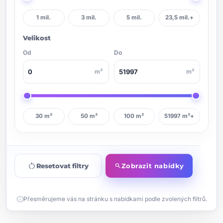
1 mil.
3 mil.
5 mil.
23,5 mil.+
Velikost
Od
Do
m²
m²
30 m²
50 m²
100 m²
51997 m²+
restart_alt
Resetovat filtry
Zobrazit nabídky
search
info
Přesměrujeme vás na stránku s nabídkami podle zvolených filtrů.