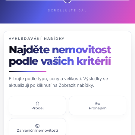
SCROLLUJTE DÁL
VYHLEDÁVÁNÍ NABÍDKY
Najděte nemovitost
podle vašich kritérií
Filtrujte podle typu, ceny a velikosti. Výsledky se
aktualizují po kliknutí na Zobrazit nabídky.
home
vpn_key
Prodej
Pronájem
public
Zahraniční nemovitosti