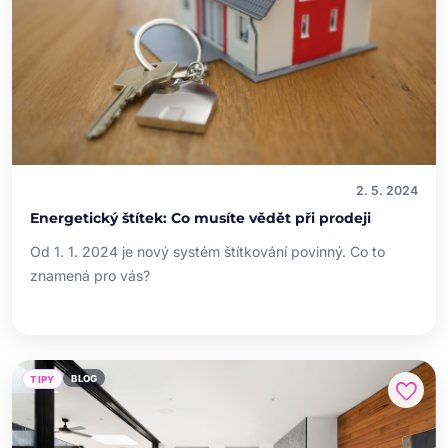
2. 5. 2024
Energetický štítek: Co musíte vědět při prodeji
Od 1. 1. 2024 je nový systém štítkování povinný. Co to
znamená pro vás?
BLOG
TIPY
favorite