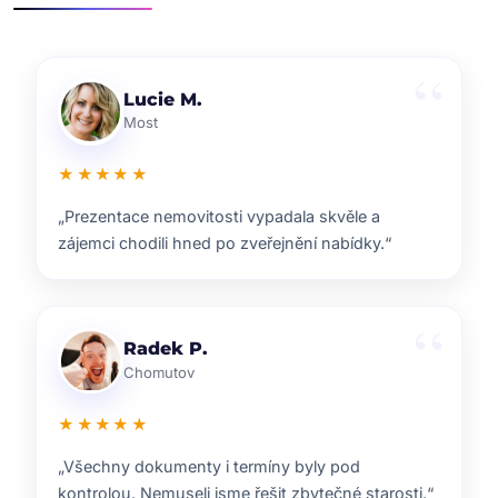
Klára D.
Pardubice
★★★★★
„Rychlá reakce, dobrý marketing a férové jednání.
Přesně takhle si představuji realitní služby.“
Pavel B.
Brno
★★★★★
„Od prvního setkání bylo jasné, že ví, co dělají.
Prodej proběhl hladce a za dobrou cenu.“