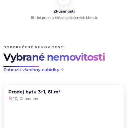
Zkušenosti
15+ let praxe a tisíce spokojených klientů.
DOPORUČENÉ NEMOVITOSTI
Vybrané nemovitosti
arrow_forward
Zobrazit všechny nabídky
chevron_left
chevron_right
PRODEJ
NOVINKA
Prodej bytu 3+1, 61 m²
favorite
location_on
111, Chomutov