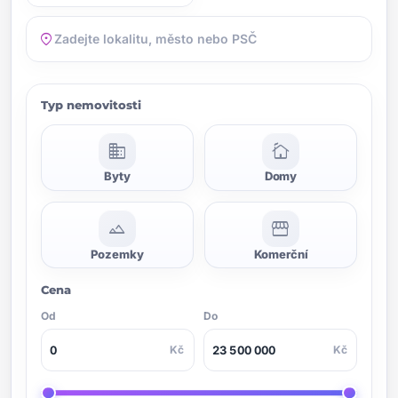
location_on
Typ nemovitosti
domain
cottage
Byty
Domy
landscape
storefront
Pozemky
Komerční
Cena
Od
Do
Kč
Kč