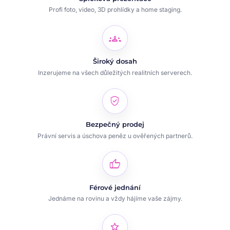
Profi foto, video, 3D prohlídky a home staging.
groups
Široký dosah
Inzerujeme na všech důležitých realitních serverech.
verified_user
Bezpečný prodej
Právní servis a úschova peněz u ověřených partnerů.
thumb_up
Férové jednání
Jednáme na rovinu a vždy hájíme vaše zájmy.
star