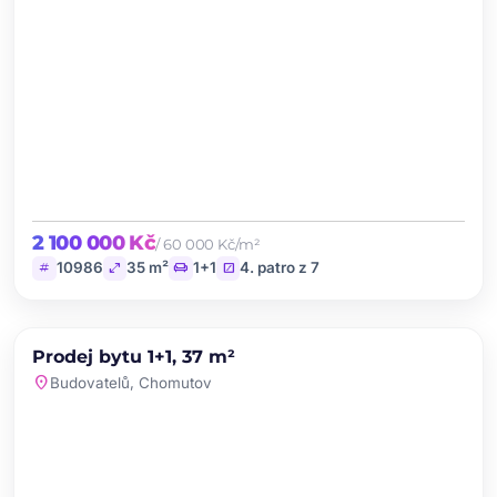
2 100 000 Kč
/ 60 000 Kč/m²
tag
open_in_full
chair
stairs
10986
35 m²
1+1
4. patro z 7
chevron_left
chevron_right
PRODEJ
Prodej bytu 1+1, 37 m²
favorite
location_on
Budovatelů, Chomutov