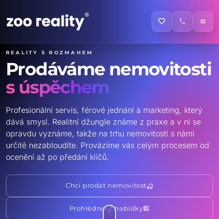
favorite
call
menu
Reality s rozmahem
Prodáváme nemovitosti
s úspěchem
Profesionální servis, férové jednání a marketing, který
dává smysl. Realitní džungle známe z praxe a v ní se
opravdu vyznáme, takže na trhu nemovitostí s námi
určitě nezabloudíte. Provázíme vás celým procesem od
ocenění až po předání klíčů.
real_estate_agent
Chci prodat nemovitost
grid_view
Prohlédnout nabídky