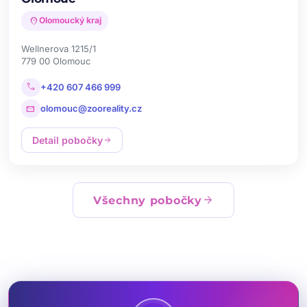
location_on
Olomoucký kraj
Wellnerova 1215/1
779 00 Olomouc
call
+420 607 466 999
mail
olomouc@zooreality.cz
Detail pobočky
arrow_forward
arrow_forward
Všechny pobočky