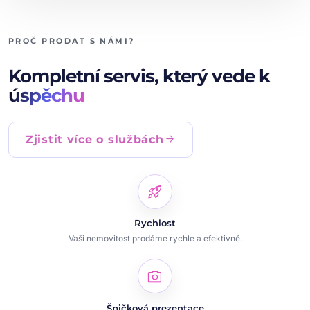
PROČ PRODAT S NÁMI?
Kompletní servis, který vede k
úspěchu
arrow_forward
Zjistit více o službách
rocket_launch
Rychlost
Vaši nemovitost prodáme rychle a efektivně.
photo_camera
Špičková prezentace