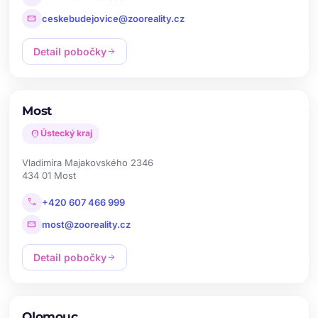
mail
ceskebudejovice@zooreality.cz
Detail pobočky
arrow_forward
Most
location_on
Ústecký kraj
Vladimíra Majakovského 2346
434 01 Most
call
+420 607 466 999
mail
most@zooreality.cz
Detail pobočky
arrow_forward
Olomouc