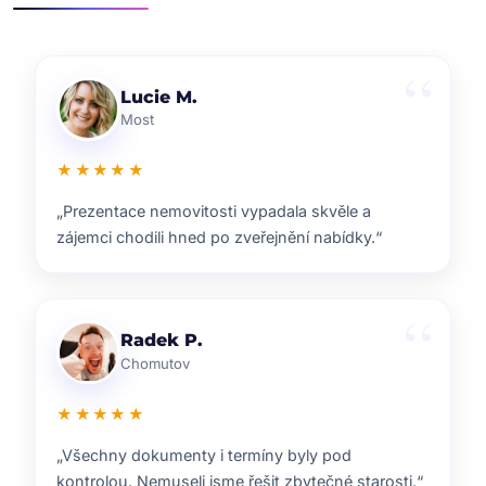
Klára D.
Pardubice
★★★★★
„Rychlá reakce, dobrý marketing a férové jednání.
Přesně takhle si představuji realitní služby.“
Pavel B.
Brno
★★★★★
„Od prvního setkání bylo jasné, že ví, co dělají.
Prodej proběhl hladce a za dobrou cenu.“