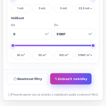
1 mil.
3 mil.
5 mil.
23,5 mil.+
Velikost
Od
Do
m²
m²
30 m²
50 m²
100 m²
51997 m²+
restart_alt
Resetovat filtry
Zobrazit nabídky
search
info
Přesměrujeme vás na stránku s nabídkami podle zvolených filtrů.