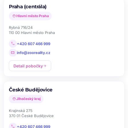
Praha (centrála)
location_on
Hlavní město Praha
Rybná 716/24
110 00 Hlavní město Praha
call
+420 607 466 999
mail
info@zooreality.cz
Detail pobočky
arrow_forward
České Budějovice
location_on
Jihočeský kraj
Krajinská 275
370 01 České Budějovice
call
+420 607 466 999