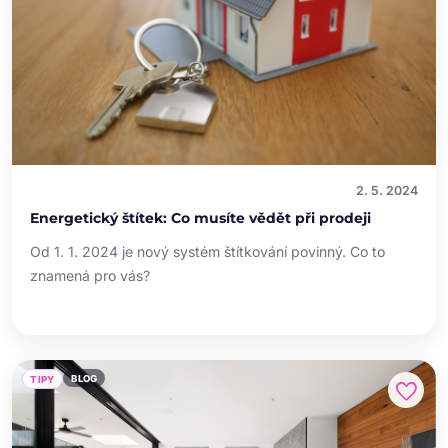
2. 5. 2024
Energetický štítek: Co musíte vědět při prodeji
Od 1. 1. 2024 je nový systém štítkování povinný. Co to
znamená pro vás?
BLOG
TIPY
favorite