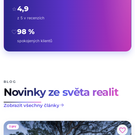
4,9
star
z 5 v recenzích
98 %
favorite
spokojených klientů
BLOG
Novinky ze světa realit
arrow_forward
Zobrazit všechny články
TIPY
favorite