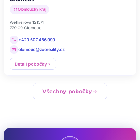
location_on
Olomoucký kraj
Wellnerova 1215/1
779 00 Olomouc
call
+420 607 466 999
mail
olomouc@zooreality.cz
Detail pobočky
arrow_forward
arrow_forward
Všechny pobočky