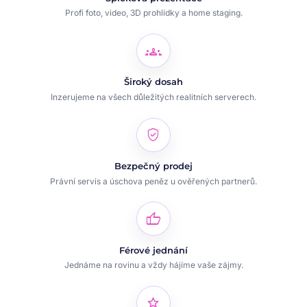
Profi foto, video, 3D prohlídky a home staging.
groups
Široký dosah
Inzerujeme na všech důležitých realitních serverech.
verified_user
Bezpečný prodej
Právní servis a úschova peněz u ověřených partnerů.
thumb_up
Férové jednání
Jednáme na rovinu a vždy hájíme vaše zájmy.
star