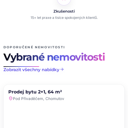
Zkušenosti
15+ let praxe a tisíce spokojených klientů.
DOPORUČENÉ NEMOVITOSTI
Vybrané nemovitosti
arrow_forward
Zobrazit všechny nabídky
chevron_left
chevron_right
PRODEJ
NOVINKA
Prodej bytu 2+1, 64 m²
favorite
location_on
Pod Přivaděčem, Chomutov