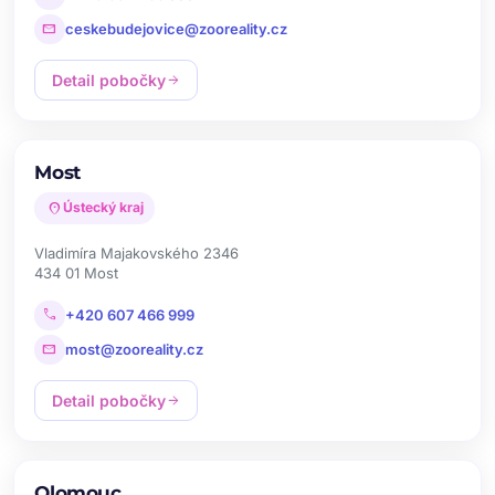
mail
ceskebudejovice@zooreality.cz
Detail pobočky
arrow_forward
Most
location_on
Ústecký kraj
Vladimíra Majakovského 2346
434 01 Most
call
+420 607 466 999
mail
most@zooreality.cz
Detail pobočky
arrow_forward
Olomouc