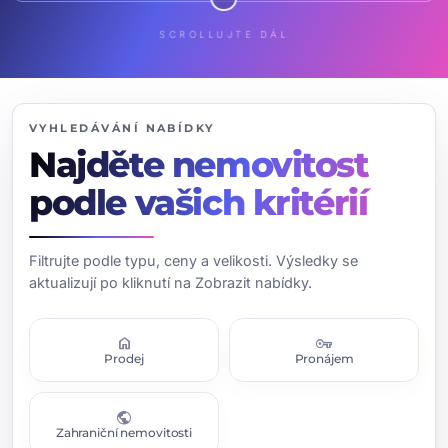
SCROLLUJTE DÁL
VYHLEDÁVÁNÍ NABÍDKY
Najděte nemovitost
podle vašich kritérií
Filtrujte podle typu, ceny a velikosti. Výsledky se
aktualizují po kliknutí na Zobrazit nabídky.
home
vpn_key
Prodej
Pronájem
public
Zahraniční nemovitosti