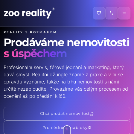
favorite
call
menu
Reality s rozmahem
Prodáváme nemovitosti
s úspěchem
Profesionální servis, férové jednání a marketing, který
dává smysl. Realitní džungle známe z praxe a v ní se
opravdu vyznáme, takže na trhu nemovitostí s námi
určitě nezabloudíte. Provázíme vás celým procesem od
ocenění až po předání klíčů.
real_estate_agent
Chci prodat nemovitost
grid_view
Prohlédnout nabídky