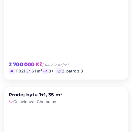
2 700 000 Kč
/ 44 262 Kč/m²
tag
open_in_full
chair
stairs
11021
61 m²
3+1
2. patro z 3
chevron_left
chevron_right
PRODEJ
Prodej bytu 1+1, 35 m²
favorite
location_on
Golovinova, Chomutov