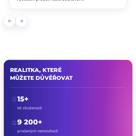
arrow_back
arrow_forward
REALITKA, KTERÉ
MŮŽETE DŮVĚŘOVAT
15+
verified_user
let zkušeností
9 200+
home
prodaných nemovitostí