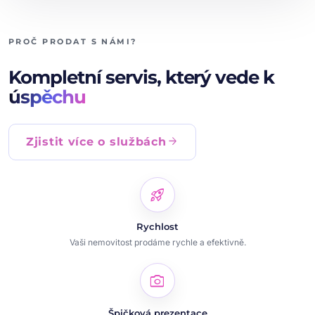
PROČ PRODAT S NÁMI?
Kompletní servis, který vede k
úspěchu
arrow_forward
Zjistit více o službách
rocket_launch
Rychlost
Vaši nemovitost prodáme rychle a efektivně.
photo_camera
Špičková prezentace