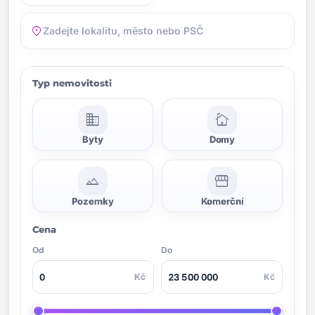
location_on
Typ nemovitosti
domain
cottage
Byty
Domy
landscape
storefront
Pozemky
Komerční
Cena
Od
Do
Kč
Kč