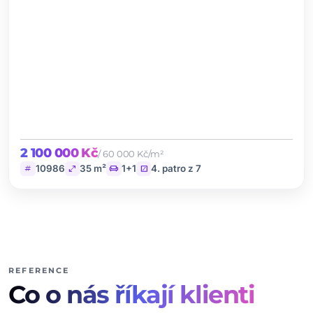
2 100 000 Kč
/ 60 000 Kč/m²
tag
open_in_full
chair
stairs
10986
35 m²
1+1
4. patro z 7
REFERENCE
Co o nás říkají klienti