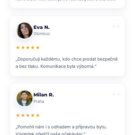
Lenka T.
Plzeň
★★★★★
„Velmi příjemná spolupráce. Každý krok nám
vysvětlili a vždy jsme věděli, co nás čeká.“
Ondřej S.
Liberec
★★★★★
„ZOO reality nám pomohli s prodejem domu i s
navazujícím hledáním nového bydlení.“