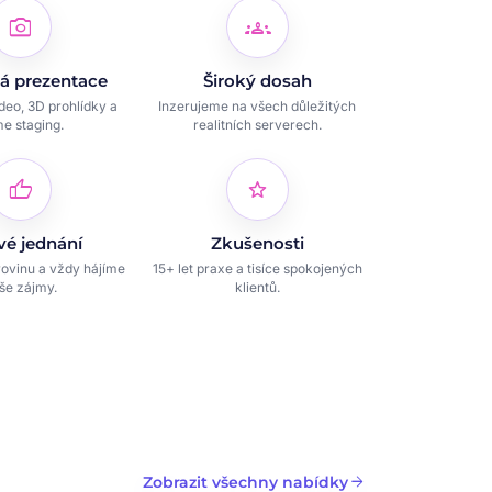
photo_camera
groups
á prezentace
Široký dosah
ideo, 3D prohlídky a
Inzerujeme na všech důležitých
e staging.
realitních serverech.
thumb_up
star
vé jednání
Zkušenosti
ovinu a vždy hájíme
15+ let praxe a tisíce spokojených
še zájmy.
klientů.
arrow_forward
Zobrazit všechny nabídky