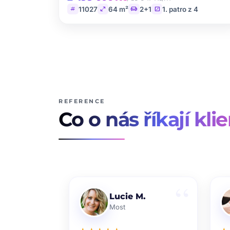
tag
open_in_full
chair
stairs
11027
64 m²
2+1
1. patro z 4
REFERENCE
Co o nás říkají klie
Lucie M.
Most