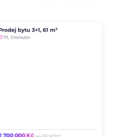
PRODEJ
NOVINKA
Prodej bytu 3+1, 61 m²
favorite
ation_on
111, Chomutov
2 700 000 Kč
/ 44 262 Kč/m²