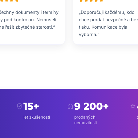
★★★★
★★★★★
šechny dokumenty i termíny
„Doporučuji každému, kdo
ly pod kontrolou. Nemuseli
chce prodat bezpečně a be
me řešit zbytečné starosti.“
tlaku. Komunikace byla
výborná.“
15+
9 200+
verified_user
home
star
let zkušeností
prodaných
nemovitostí