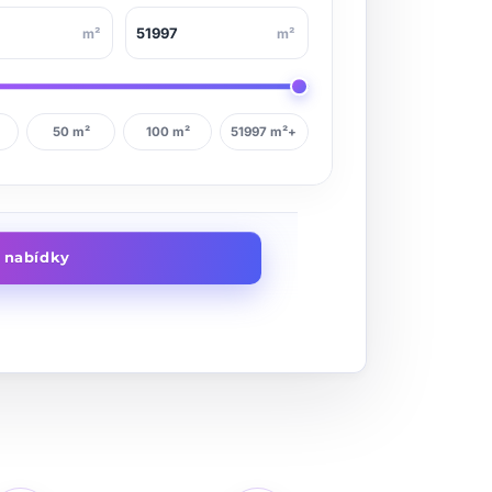
m²
m²
50 m²
100 m²
51997 m²+
t nabídky