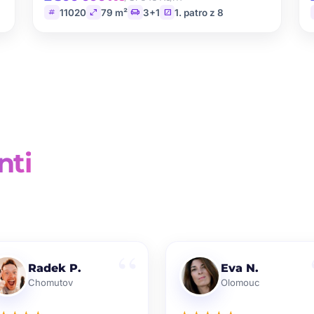
tag
open_in_full
chair
stairs
11020
79 m²
3+1
1. patro z 8
nti
Radek P.
Eva N.
Chomutov
Olomouc