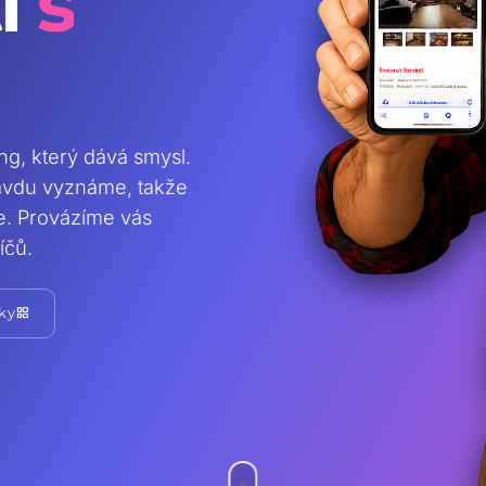
i
s
ing, který dává smysl.
ravdu vyznáme, takže
te. Provázíme vás
íčů.
grid_view
ky