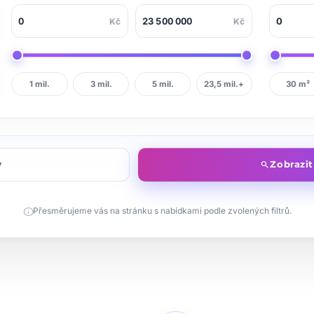
Kč
Kč
1 mil.
3 mil.
5 mil.
23,5 mil.+
30 m²
y
Zobrazi
search
info
Přesměrujeme vás na stránku s nabídkami podle zvolených filtrů.