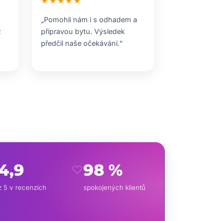
★★★★★
„Pomohli nám i s odhadem a
z
přípravou bytu. Výsledek
předčil naše očekávání.“
4,9
98 %
favorite
z 5 v recenzích
spokojených klientů