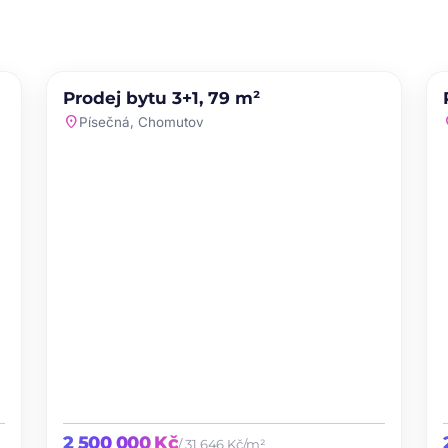
PRODEJ
NOVINKA
Prodej bytu 3+1, 79 m²
te
favorite
location_on
loc
Písečná, Chomutov
2 500 000 Kč
/ 31 646 Kč/m²