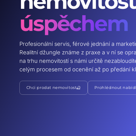
nemovitost
úspěchem
Profesionální servis, férové jednání a market
Realitní džungle známe z praxe a v ní se op
na trhu nemovitostí s námi určitě nezabloudí
celým procesem od ocenění až po předání kl
real_estate_agent
Chci prodat nemovitost
Prohlédnout nabíd