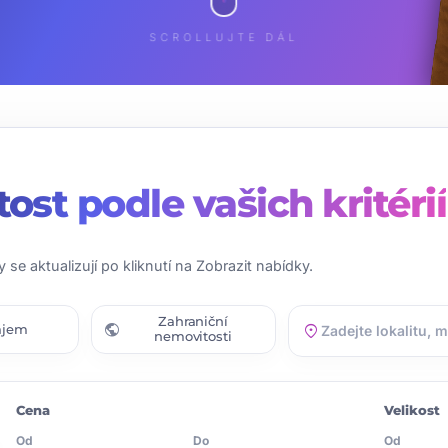
SCROLLUJTE DÁL
tost
podle vašich kritérií
y se aktualizují po kliknutí na Zobrazit nabídky.
Zahraniční
public
location_on
ájem
nemovitosti
Cena
Velikost
Od
Do
Od