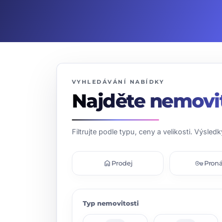
VYHLEDÁVÁNÍ NABÍDKY
Najděte nemovi
Filtrujte podle typu, ceny a velikosti. Výsledk
home
vpn_key
Prodej
Pron
Typ nemovitosti