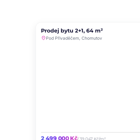
PRODEJ
NOVINKA
Prodej bytu 2+1, 64 m²
favori
location_on
Pod Přivaděčem, Chomutov
2 499 000 Kč
/ 39 047 Kč/m²