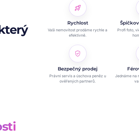
rocket_launch
Rychlost
Špičkov
který
Vaši nemovitost prodáme rychle a
Profi foto, v
efektivně.
hom
verified_user
Bezpečný prodej
Féro
Právní servis a úschova peněz u
Jednáme na r
ověřených partnerů.
va
sti