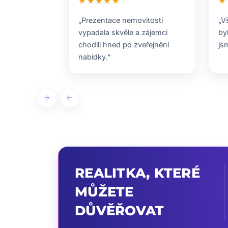
★★★★★
★
„Prezentace nemovitosti
„V
vypadala skvěle a zájemci
by
chodili hned po zveřejnění
js
nabídky.“
arrow_forward
arrow_back
REALITKA, KTERÉ
MŮŽETE
DŮVĚŘOVAT