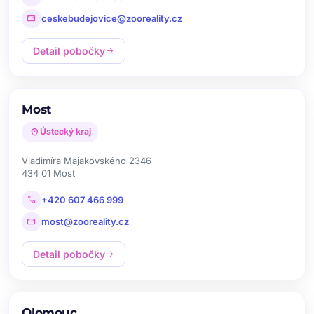
mail
ceskebudejovice@zooreality.cz
Detail pobočky
arrow_forward
Most
location_on
Ústecký kraj
Vladimíra Majakovského 2346
434 01 Most
call
+420 607 466 999
mail
most@zooreality.cz
Detail pobočky
arrow_forward
Olomouc