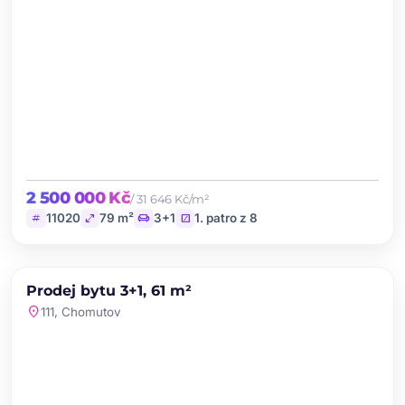
2 500 000 Kč
/ 31 646 Kč/m²
tag
open_in_full
chair
stairs
11020
79 m²
3+1
1. patro z 8
chevron_left
chevron_right
PRODEJ
NOVINKA
Prodej bytu 3+1, 61 m²
favorite
location_on
111, Chomutov