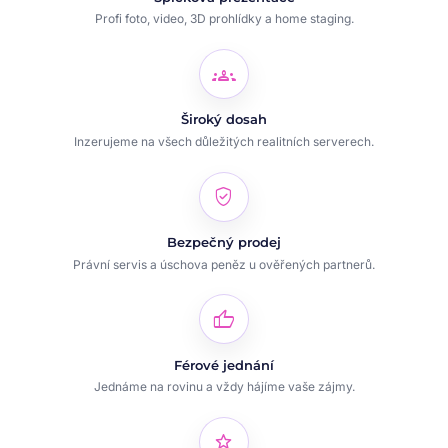
Profi foto, video, 3D prohlídky a home staging.
groups
Široký dosah
Inzerujeme na všech důležitých realitních serverech.
verified_user
Bezpečný prodej
Právní servis a úschova peněz u ověřených partnerů.
thumb_up
Férové jednání
Jednáme na rovinu a vždy hájíme vaše zájmy.
star