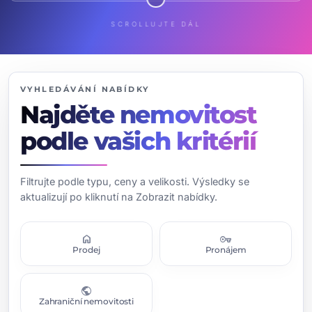
SCROLLUJTE DÁL
VYHLEDÁVÁNÍ NABÍDKY
Najděte nemovitost
podle vašich kritérií
Filtrujte podle typu, ceny a velikosti. Výsledky se
aktualizují po kliknutí na Zobrazit nabídky.
home
vpn_key
Prodej
Pronájem
public
Zahraniční nemovitosti