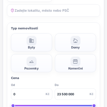
location_on
Typ nemovitosti
domain
cottage
Byty
Domy
landscape
storefront
Pozemky
Komerční
Cena
Od
Do
Kč
Kč