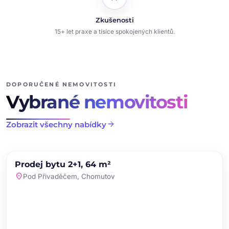
Zkušenosti
15+ let praxe a tisíce spokojených klientů.
DOPORUČENÉ NEMOVITOSTI
Vybrané nemovitosti
arrow_forward
Zobrazit všechny nabídky
chevron_left
chevron_right
PRODEJ
NOVINKA
Prodej bytu 2+1, 64 m²
favorite
location_on
Pod Přivaděčem, Chomutov