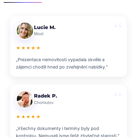
Klára D.
Pardubice
★★★★★
„Rychlá reakce, dobrý marketing a férové jednání.
Přesně takhle si představuji realitní služby.“
Pavel B.
Brno
★★★★★
„Od prvního setkání bylo jasné, že ví, co dělají.
Prodej proběhl hladce a za dobrou cenu.“