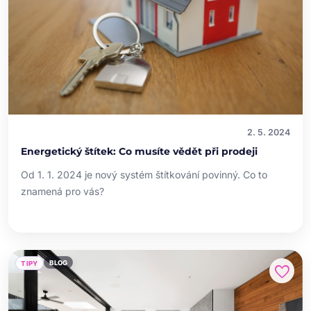
2. 5. 2024
Energetický štítek: Co musíte vědět při prodeji
Od 1. 1. 2024 je nový systém štítkování povinný. Co to
znamená pro vás?
BLOG
TIPY
favorite