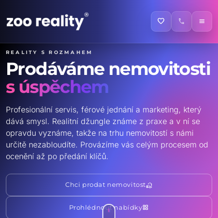
favorite
call
menu
Reality s rozmahem
Prodáváme nemovitosti
s úspěchem
Profesionální servis, férové jednání a marketing, který
dává smysl. Realitní džungle známe z praxe a v ní se
opravdu vyznáme, takže na trhu nemovitostí s námi
určitě nezabloudíte. Provázíme vás celým procesem od
ocenění až po předání klíčů.
real_estate_agent
Chci prodat nemovitost
grid_view
Prohlédnout nabídky