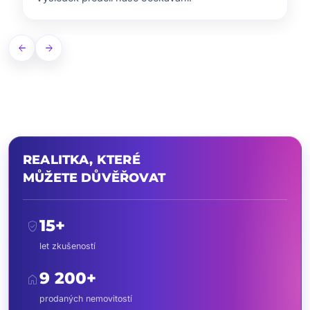
arrow_back
arrow_forward
REALITKA, KTERÉ
MŮŽETE DŮVĚŘOVAT
15+
verified_user
let zkušeností
9 200+
home
prodaných nemovitostí