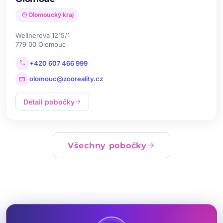
location_on
Olomoucký kraj
Wellnerova 1215/1
779 00 Olomouc
call
+420 607 466 999
mail
olomouc@zooreality.cz
Detail pobočky
arrow_forward
arrow_forward
Všechny pobočky