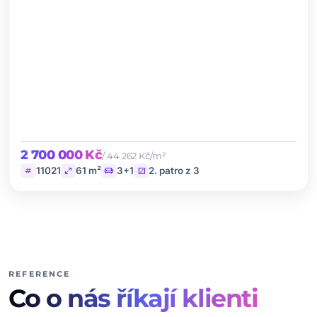
2 700 000 Kč
/ 44 262 Kč/m²
tag
open_in_full
chair
stairs
11021
61 m²
3+1
2. patro z 3
REFERENCE
Co o nás říkají klienti