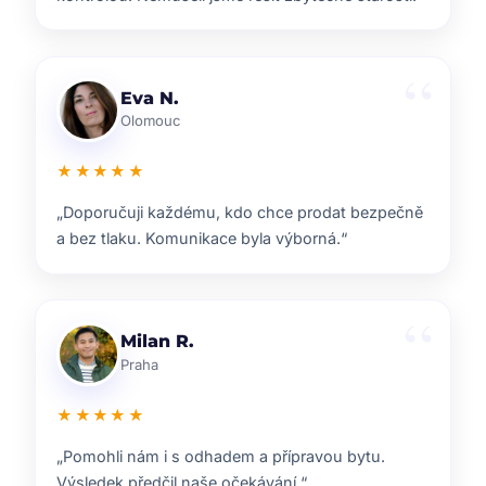
Lenka T.
Plzeň
★★★★★
„Velmi příjemná spolupráce. Každý krok nám
vysvětlili a vždy jsme věděli, co nás čeká.“
Ondřej S.
Liberec
★★★★★
„ZOO reality nám pomohli s prodejem domu i s
navazujícím hledáním nového bydlení.“