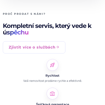
PROČ PRODAT S NÁMI?
Kompletní servis, který vede k
úspěchu
arrow_forward
Zjistit více o službách
rocket_launch
Rychlost
Vaši nemovitost prodáme rychle a efektivně.
photo_camera
Špičková prezentace