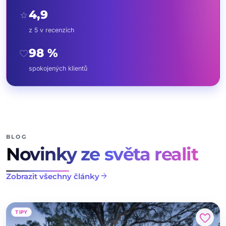
4,9
star
z 5 v recenzích
98 %
favorite
spokojených klientů
BLOG
Novinky ze světa realit
arrow_forward
Zobrazit všechny články
TIPY
favorite