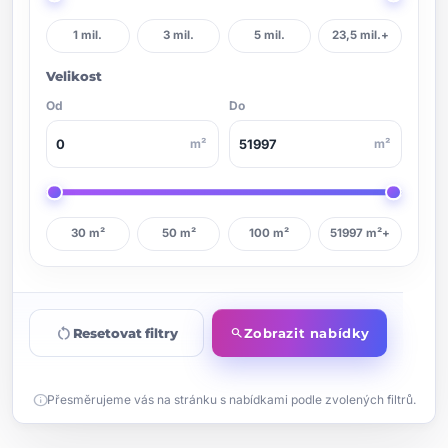
1 mil.
3 mil.
5 mil.
23,5 mil.+
Velikost
Od
Do
m²
m²
30 m²
50 m²
100 m²
51997 m²+
restart_alt
Resetovat filtry
Zobrazit nabídky
search
info
Přesměrujeme vás na stránku s nabídkami podle zvolených filtrů.