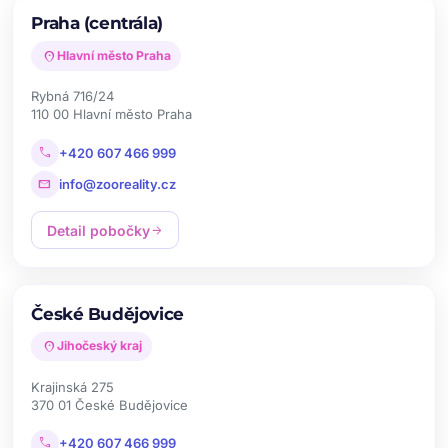
Praha (centrála)
location_on
Hlavní město Praha
Rybná 716/24
110 00 Hlavní město Praha
call
+420 607 466 999
mail
info@zooreality.cz
Detail pobočky
arrow_forward
České Budějovice
location_on
Jihočeský kraj
Krajinská 275
370 01 České Budějovice
call
+420 607 466 999