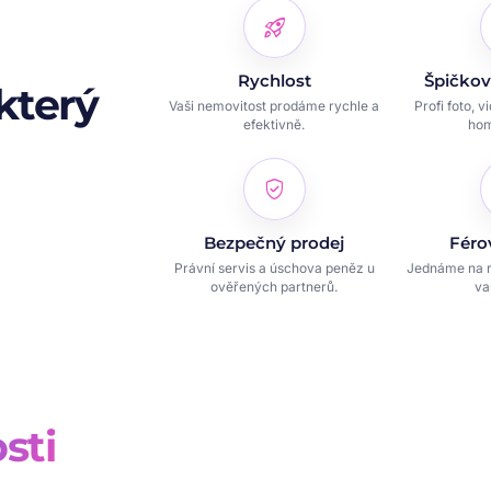
rocket_launch
Rychlost
Špičkov
který
Vaši nemovitost prodáme rychle a
Profi foto, v
efektivně.
hom
verified_user
Bezpečný prodej
Féro
Právní servis a úschova peněz u
Jednáme na r
ověřených partnerů.
va
sti