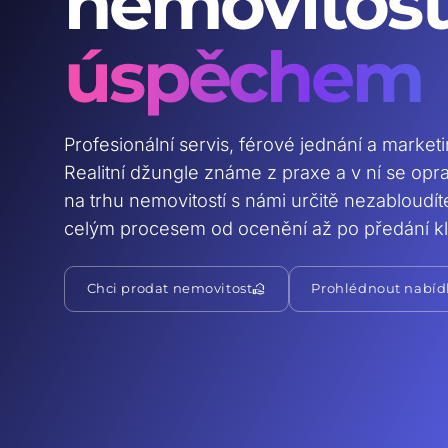
nemovitost
úspěchem
Profesionální servis, férové jednání a market
Realitní džungle známe z praxe a v ní se op
na trhu nemovitostí s námi určitě nezabloudí
celým procesem od ocenění až po předání kl
real_estate_agent
Chci prodat nemovitost
Prohlédnout nabíd