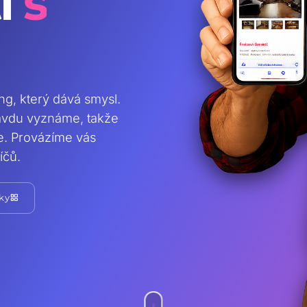
i
s
ing, který dává smysl.
ravdu vyznáme, takže
te. Provázíme vás
íčů.
grid_view
ky