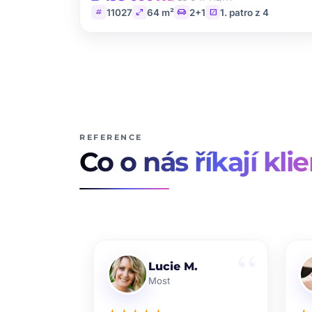
tag
open_in_full
chair
stairs
11027
64 m²
2+1
1. patro z 4
REFERENCE
Co o nás říkají klie
Lucie M.
Most