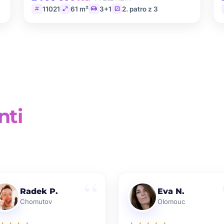
tag
open_in_full
chair
stairs
11021
61 m²
3+1
2. patro z 3
nti
Radek P.
Eva N.
Chomutov
Olomouc