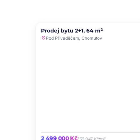
PRODEJ
NOVINKA
Prodej bytu 2+1, 64 m²
favori
location_on
Pod Přivaděčem, Chomutov
2 499 000 Kč
/ 39 047 Kč/m²