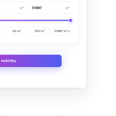
m²
m²
50 m²
100 m²
51997 m²+
t nabídky