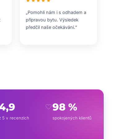
★★★★★
„Pomohli nám i s odhadem a
z
přípravou bytu. Výsledek
předčil naše očekávání.“
4,9
98 %
favorite
z 5 v recenzích
spokojených klientů