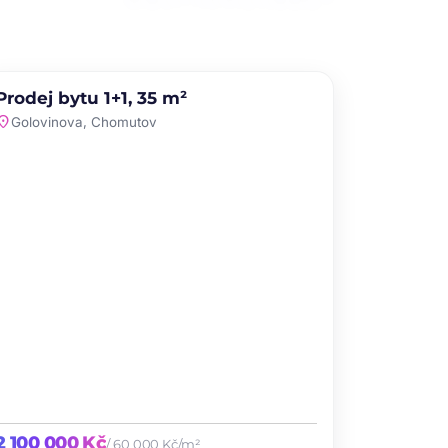
PRODEJ
Prodej bytu 1+1, 35 m²
favorite
ation_on
Golovinova, Chomutov
2 100 000 Kč
/ 60 000 Kč/m²