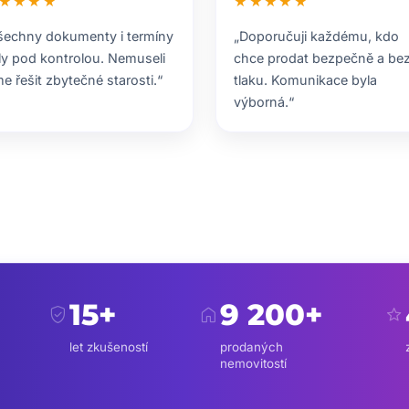
★★★★
★★★★★
šechny dokumenty i termíny
„Doporučuji každému, kdo
ly pod kontrolou. Nemuseli
chce prodat bezpečně a be
me řešit zbytečné starosti.“
tlaku. Komunikace byla
výborná.“
15+
9 200+
verified_user
home
star
let zkušeností
prodaných
nemovitostí