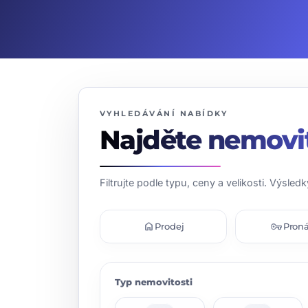
VYHLEDÁVÁNÍ NABÍDKY
Najděte nemovi
Filtrujte podle typu, ceny a velikosti. Výsledk
home
vpn_key
Prodej
Pron
Typ nemovitosti