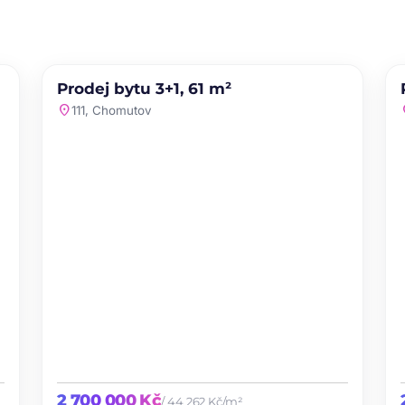
PRODEJ
NOVINKA
Prodej bytu 3+1, 61 m²
te
favorite
location_on
loc
111, Chomutov
2 700 000 Kč
/ 44 262 Kč/m²