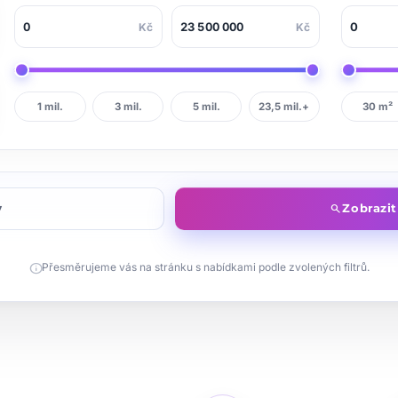
Kč
Kč
1 mil.
3 mil.
5 mil.
23,5 mil.+
30 m²
y
Zobrazi
search
info
Přesměrujeme vás na stránku s nabídkami podle zvolených filtrů.