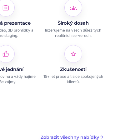
photo_camera
groups
á prezentace
Široký dosah
ideo, 3D prohlídky a
Inzerujeme na všech důležitých
e staging.
realitních serverech.
thumb_up
star
vé jednání
Zkušenosti
ovinu a vždy hájíme
15+ let praxe a tisíce spokojených
še zájmy.
klientů.
arrow_forward
Zobrazit všechny nabídky