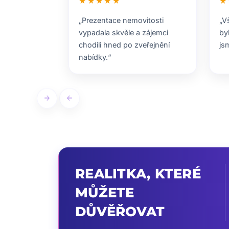
★★★★★
★
„Prezentace nemovitosti
„V
vypadala skvěle a zájemci
by
chodili hned po zveřejnění
js
nabídky.“
arrow_forward
arrow_back
REALITKA, KTERÉ
MŮŽETE
DŮVĚŘOVAT