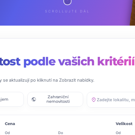
SCROLLUJTE DÁL
tost
podle vašich kritérií
y se aktualizují po kliknutí na Zobrazit nabídky.
Zahraniční
public
location_on
ájem
nemovitosti
Cena
Velikost
Od
Do
Od