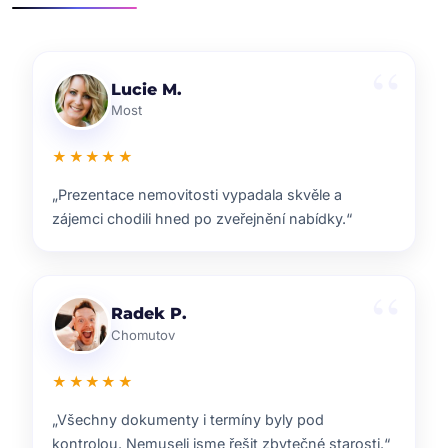
Klára D.
Pardubice
★★★★★
„Rychlá reakce, dobrý marketing a férové jednání.
Přesně takhle si představuji realitní služby.“
Pavel B.
Brno
★★★★★
„Od prvního setkání bylo jasné, že ví, co dělají.
Prodej proběhl hladce a za dobrou cenu.“