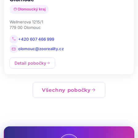
location_on
Olomoucký kraj
Wellnerova 1215/1
779 00 Olomouc
call
+420 607 466 999
mail
olomouc@zooreality.cz
Detail pobočky
arrow_forward
arrow_forward
Všechny pobočky