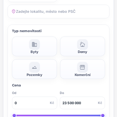
location_on
Typ nemovitosti
domain
cottage
Byty
Domy
landscape
storefront
Pozemky
Komerční
Cena
Od
Do
Kč
Kč