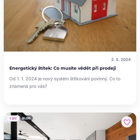
2. 5. 2024
Energetický štítek: Co musíte vědět při prodeji
Od 1. 1. 2024 je nový systém štítkování povinný. Co to
znamená pro vás?
BLOG
TIPY
favorite