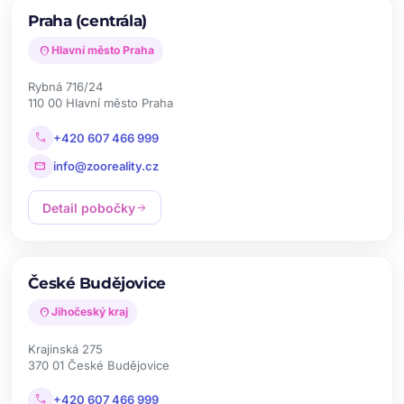
Praha (centrála)
location_on
Hlavní město Praha
Rybná 716/24
110 00 Hlavní město Praha
call
+420 607 466 999
mail
info@zooreality.cz
Detail pobočky
arrow_forward
České Budějovice
location_on
Jihočeský kraj
Krajinská 275
370 01 České Budějovice
call
+420 607 466 999