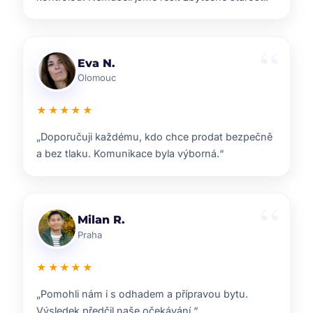
Lenka T.
Plzeň
★★★★★
„Velmi příjemná spolupráce. Každý krok nám
vysvětlili a vždy jsme věděli, co nás čeká.“
Ondřej S.
Liberec
★★★★★
„ZOO reality nám pomohli s prodejem domu i s
navazujícím hledáním nového bydlení.“