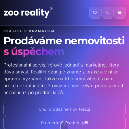
favorite
call
menu
Reality s rozmahem
Prodáváme nemovitosti
s úspěchem
Profesionální servis, férové jednání a marketing, který
dává smysl. Realitní džungle známe z praxe a v ní se
opravdu vyznáme, takže na trhu nemovitostí s námi
určitě nezabloudíte. Provázíme vás celým procesem od
ocenění až po předání klíčů.
real_estate_agent
Chci prodat nemovitost
grid_view
Prohlédnout nabídky