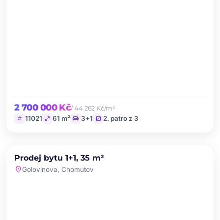
2 700 000 Kč
/ 44 262 Kč/m²
tag
open_in_full
chair
stairs
11021
61 m²
3+1
2. patro z 3
chevron_left
chevron_right
PRODEJ
Prodej bytu 1+1, 35 m²
favorite
location_on
Golovinova, Chomutov