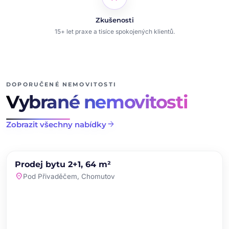
Zkušenosti
15+ let praxe a tisíce spokojených klientů.
DOPORUČENÉ NEMOVITOSTI
Vybrané nemovitosti
arrow_forward
Zobrazit všechny nabídky
chevron_left
chevron_right
PRODEJ
NOVINKA
Prodej bytu 2+1, 64 m²
favorite
location_on
Pod Přivaděčem, Chomutov