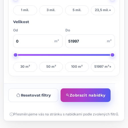
1 mil.
3 mil.
5 mil.
23,5 mil.+
Velikost
Od
Do
m²
m²
30 m²
50 m²
100 m²
51997 m²+
restart_alt
Resetovat filtry
Zobrazit nabídky
search
info
Přesměrujeme vás na stránku s nabídkami podle zvolených filtrů.