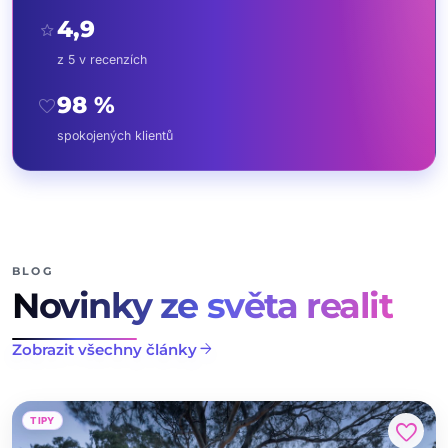
4,9
star
z 5 v recenzích
98 %
favorite
spokojených klientů
BLOG
Novinky ze světa realit
arrow_forward
Zobrazit všechny články
TIPY
favorite