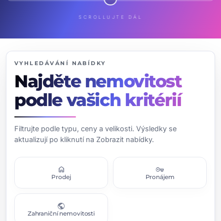
SCROLLUJTE DÁL
VYHLEDÁVÁNÍ NABÍDKY
Najděte nemovitost
podle vašich kritérií
Filtrujte podle typu, ceny a velikosti. Výsledky se
aktualizují po kliknutí na Zobrazit nabídky.
home
vpn_key
Prodej
Pronájem
public
Zahraniční nemovitosti