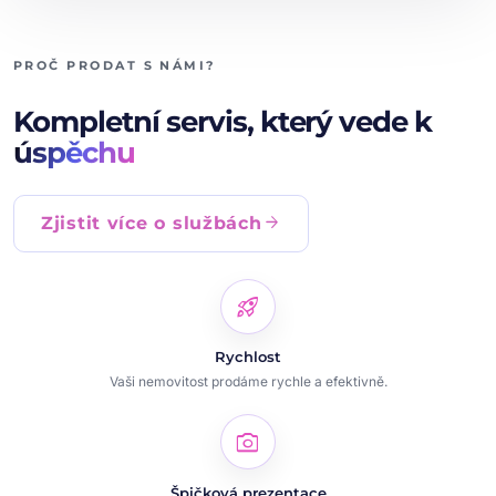
PROČ PRODAT S NÁMI?
Kompletní servis, který vede k
úspěchu
arrow_forward
Zjistit více o službách
rocket_launch
Rychlost
Vaši nemovitost prodáme rychle a efektivně.
photo_camera
Špičková prezentace