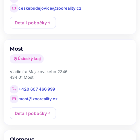
mail
ceskebudejovice@zooreality.cz
Detail pobočky
arrow_forward
Most
location_on
Ústecký kraj
Vladimíra Majakovského 2346
434 01 Most
call
+420 607 466 999
mail
most@zooreality.cz
Detail pobočky
arrow_forward
Olomouc