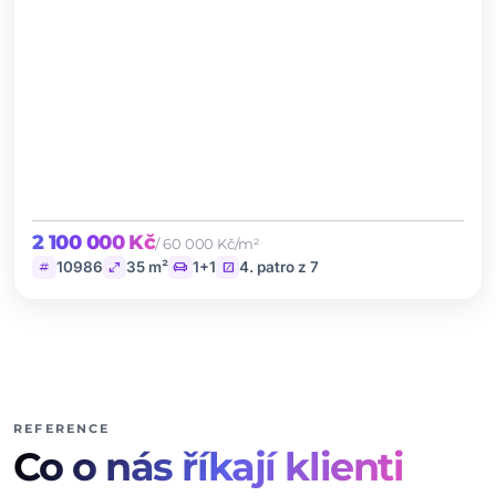
2 100 000 Kč
/ 60 000 Kč/m²
tag
open_in_full
chair
stairs
10986
35 m²
1+1
4. patro z 7
REFERENCE
Co o nás říkají klienti