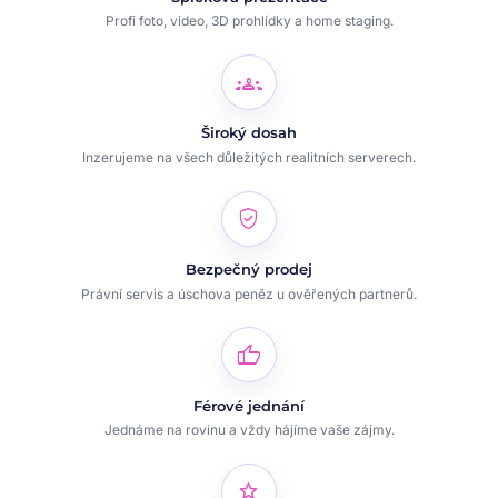
Profi foto, video, 3D prohlídky a home staging.
groups
Široký dosah
Inzerujeme na všech důležitých realitních serverech.
verified_user
Bezpečný prodej
Právní servis a úschova peněz u ověřených partnerů.
thumb_up
Férové jednání
Jednáme na rovinu a vždy hájíme vaše zájmy.
star