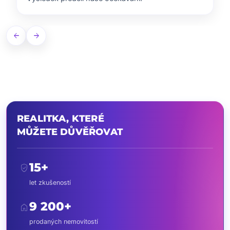
arrow_back
arrow_forward
REALITKA, KTERÉ
MŮŽETE DŮVĚŘOVAT
15+
verified_user
let zkušeností
9 200+
home
prodaných nemovitostí