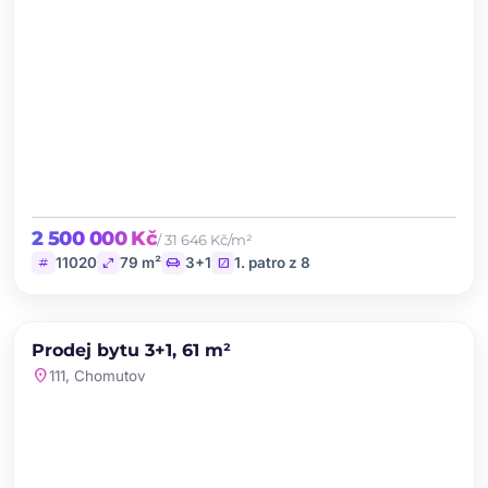
2 500 000 Kč
/ 31 646 Kč/m²
tag
open_in_full
chair
stairs
11020
79 m²
3+1
1. patro z 8
chevron_left
chevron_right
PRODEJ
NOVINKA
Prodej bytu 3+1, 61 m²
favorite
location_on
111, Chomutov