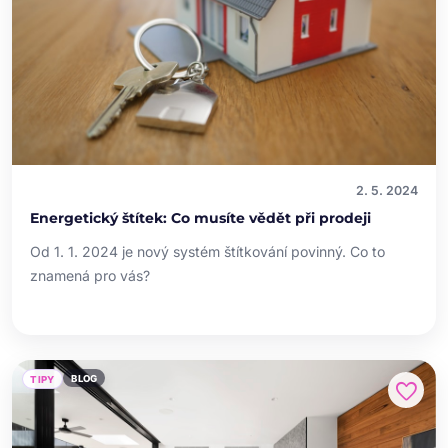
2. 5. 2024
Energetický štítek: Co musíte vědět při prodeji
Od 1. 1. 2024 je nový systém štítkování povinný. Co to
znamená pro vás?
BLOG
TIPY
favorite