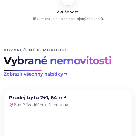
Zkušenosti
15+ let praxe a tisíce spokojených klientů.
DOPORUČENÉ NEMOVITOSTI
Vybrané nemovitosti
arrow_forward
Zobrazit všechny nabídky
chevron_left
chevron_right
PRODEJ
NOVINKA
Prodej bytu 2+1, 64 m²
favorite
location_on
Pod Přivaděčem, Chomutov