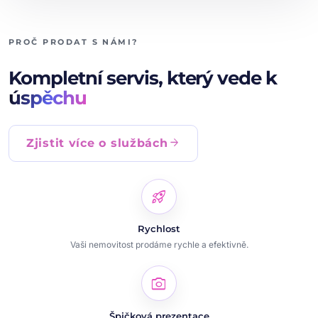
PROČ PRODAT S NÁMI?
Kompletní servis, který vede k
úspěchu
arrow_forward
Zjistit více o službách
rocket_launch
Rychlost
Vaši nemovitost prodáme rychle a efektivně.
photo_camera
Špičková prezentace