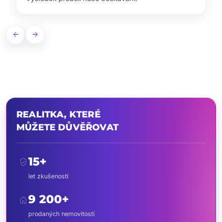
arrow_back
arrow_forward
REALITKA, KTERÉ
MŮŽETE DŮVĚŘOVAT
15+
verified_user
let zkušeností
9 200+
home
prodaných nemovitostí