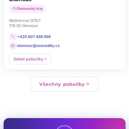
location_on
Olomoucký kraj
Wellnerova 1215/1
779 00 Olomouc
call
+420 607 466 999
mail
olomouc@zooreality.cz
Detail pobočky
arrow_forward
arrow_forward
Všechny pobočky