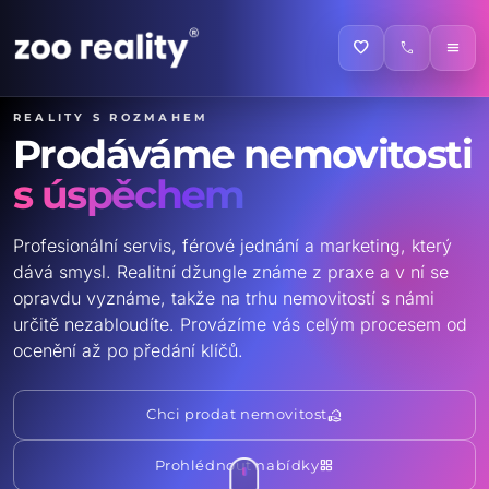
favorite
call
menu
Reality s rozmahem
Prodáváme nemovitosti
s úspěchem
Profesionální servis, férové jednání a marketing, který
dává smysl. Realitní džungle známe z praxe a v ní se
opravdu vyznáme, takže na trhu nemovitostí s námi
určitě nezabloudíte. Provázíme vás celým procesem od
ocenění až po předání klíčů.
real_estate_agent
Chci prodat nemovitost
grid_view
Prohlédnout nabídky