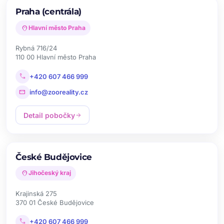
Praha (centrála)
location_on
Hlavní město Praha
Rybná 716/24
110 00 Hlavní město Praha
call
+420 607 466 999
mail
info@zooreality.cz
Detail pobočky
arrow_forward
České Budějovice
location_on
Jihočeský kraj
Krajinská 275
370 01 České Budějovice
call
+420 607 466 999