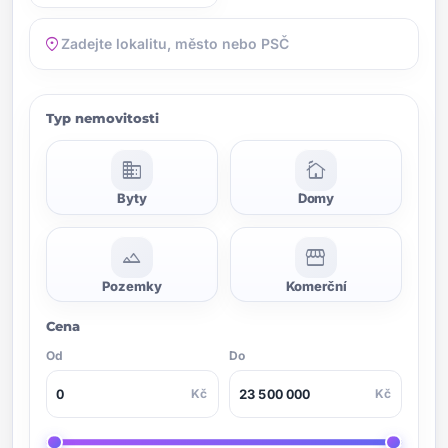
location_on
Typ nemovitosti
domain
cottage
Byty
Domy
landscape
storefront
Pozemky
Komerční
Cena
Od
Do
Kč
Kč