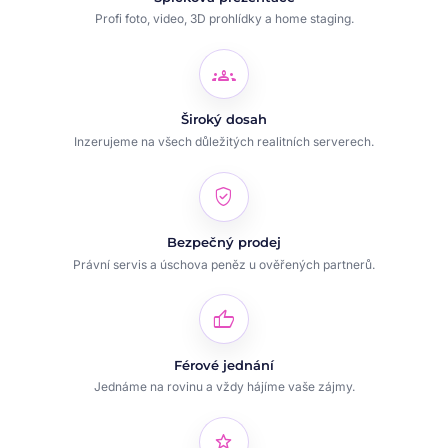
Profi foto, video, 3D prohlídky a home staging.
groups
Široký dosah
Inzerujeme na všech důležitých realitních serverech.
verified_user
Bezpečný prodej
Právní servis a úschova peněz u ověřených partnerů.
thumb_up
Férové jednání
Jednáme na rovinu a vždy hájíme vaše zájmy.
star