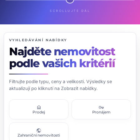
SCROLLUJTE DÁL
VYHLEDÁVÁNÍ NABÍDKY
Najděte nemovitost
podle vašich kritérií
Filtrujte podle typu, ceny a velikosti. Výsledky se
aktualizují po kliknutí na Zobrazit nabídky.
home
vpn_key
Prodej
Pronájem
public
Zahraniční nemovitosti