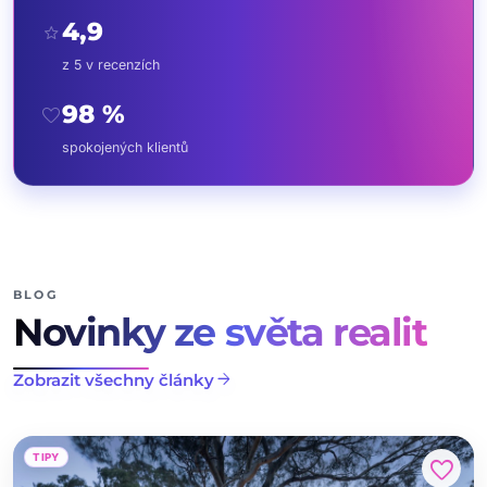
4,9
star
z 5 v recenzích
98 %
favorite
spokojených klientů
BLOG
Novinky ze světa realit
arrow_forward
Zobrazit všechny články
TIPY
favorite