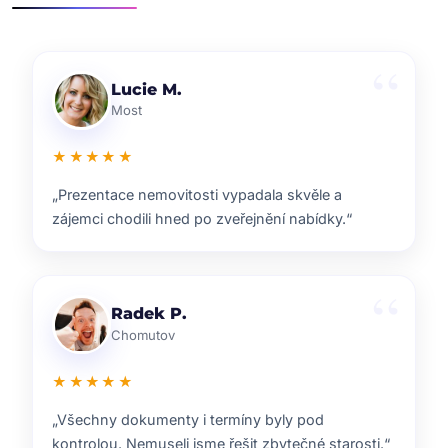
Klára D.
Pardubice
★★★★★
„Rychlá reakce, dobrý marketing a férové jednání.
Přesně takhle si představuji realitní služby.“
Pavel B.
Brno
★★★★★
„Od prvního setkání bylo jasné, že ví, co dělají.
Prodej proběhl hladce a za dobrou cenu.“