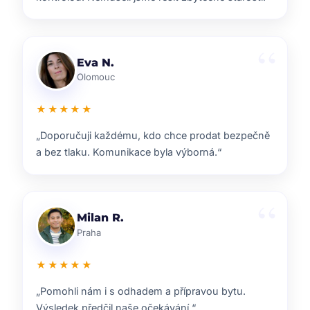
Lenka T.
Plzeň
★★★★★
„Velmi příjemná spolupráce. Každý krok nám
vysvětlili a vždy jsme věděli, co nás čeká.“
Ondřej S.
Liberec
★★★★★
„ZOO reality nám pomohli s prodejem domu i s
navazujícím hledáním nového bydlení.“