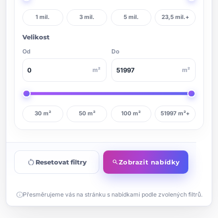
1 mil.
3 mil.
5 mil.
23,5 mil.+
Velikost
Od
Do
m²
m²
30 m²
50 m²
100 m²
51997 m²+
restart_alt
Resetovat filtry
Zobrazit nabídky
search
info
Přesměrujeme vás na stránku s nabídkami podle zvolených filtrů.