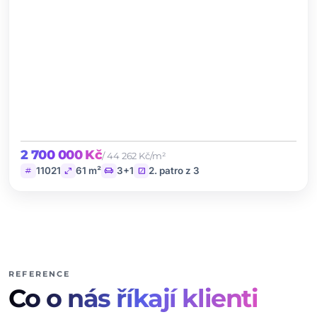
2 700 000 Kč
/ 44 262 Kč/m²
tag
open_in_full
chair
stairs
11021
61 m²
3+1
2. patro z 3
REFERENCE
Co o nás říkají klienti