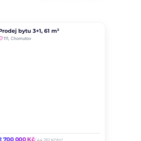
PRODEJ
NOVINKA
Prodej bytu 3+1, 61 m²
favorite
ation_on
111, Chomutov
2 700 000 Kč
/ 44 262 Kč/m²