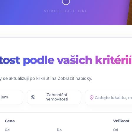
SCROLLUJTE DÁL
tost
podle vašich kritérií
y se aktualizují po kliknutí na Zobrazit nabídky.
Zahraniční
public
location_on
ájem
nemovitosti
Cena
Velikost
Od
Do
Od