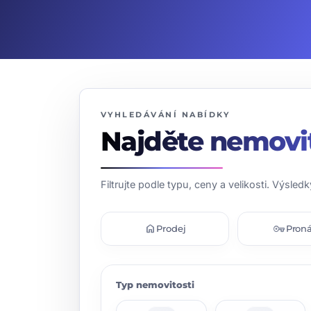
VYHLEDÁVÁNÍ NABÍDKY
Najděte nemovi
Filtrujte podle typu, ceny a velikosti. Výsledk
home
vpn_key
Prodej
Pron
Typ nemovitosti