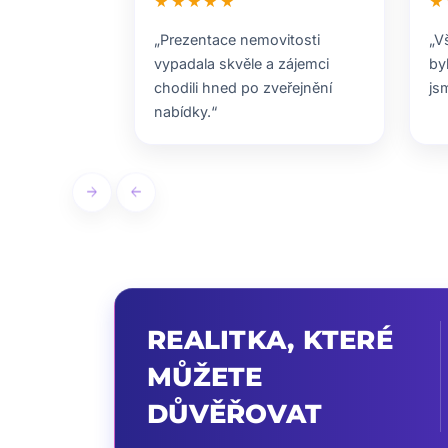
★★★★★
★
„Prezentace nemovitosti
„V
vypadala skvěle a zájemci
by
chodili hned po zveřejnění
js
nabídky.“
arrow_forward
arrow_back
REALITKA, KTERÉ
MŮŽETE
DŮVĚŘOVAT