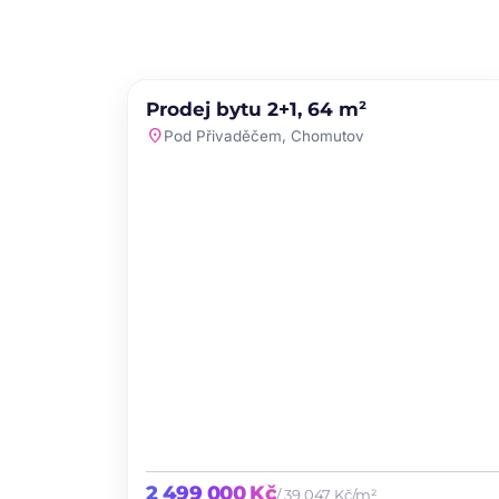
PRODEJ
NOVINKA
Prodej bytu 2+1, 64 m²
favori
location_on
Pod Přivaděčem, Chomutov
2 499 000 Kč
/ 39 047 Kč/m²