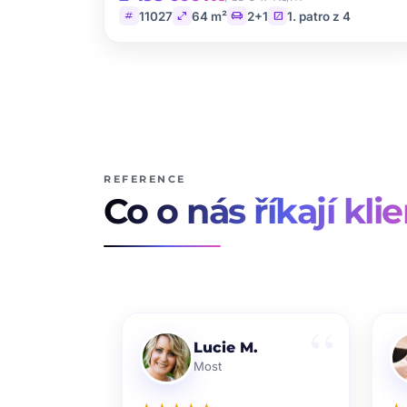
tag
open_in_full
chair
stairs
11027
64 m²
2+1
1. patro z 4
REFERENCE
Co o nás říkají klie
Lucie M.
Most