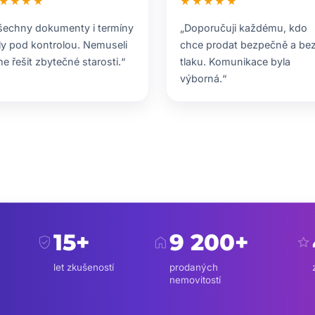
★★★★
★★★★★
šechny dokumenty i termíny
„Doporučuji každému, kdo
ly pod kontrolou. Nemuseli
chce prodat bezpečně a be
me řešit zbytečné starosti.“
tlaku. Komunikace byla
výborná.“
15+
9 200+
verified_user
home
star
let zkušeností
prodaných
nemovitostí