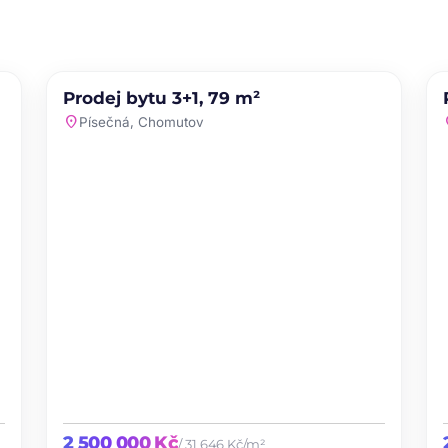
PRODEJ
NOVINKA
Prodej bytu 3+1, 79 m²
te
favorite
location_on
loc
Písečná, Chomutov
2 500 000 Kč
/ 31 646 Kč/m²