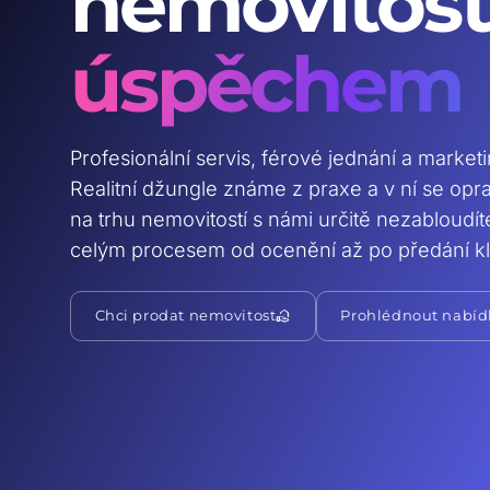
nemovitost
úspěchem
Profesionální servis, férové jednání a market
Realitní džungle známe z praxe a v ní se op
na trhu nemovitostí s námi určitě nezabloudí
celým procesem od ocenění až po předání kl
real_estate_agent
Chci prodat nemovitost
Prohlédnout nabíd