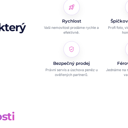
rocket_launch
Rychlost
Špičkov
který
Vaši nemovitost prodáme rychle a
Profi foto, v
efektivně.
hom
verified_user
Bezpečný prodej
Féro
Právní servis a úschova peněz u
Jednáme na r
ověřených partnerů.
va
sti