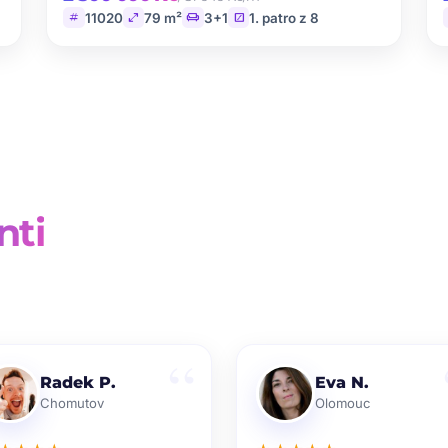
tag
open_in_full
chair
stairs
11020
79 m²
3+1
1. patro z 8
nti
Radek P.
Eva N.
Chomutov
Olomouc