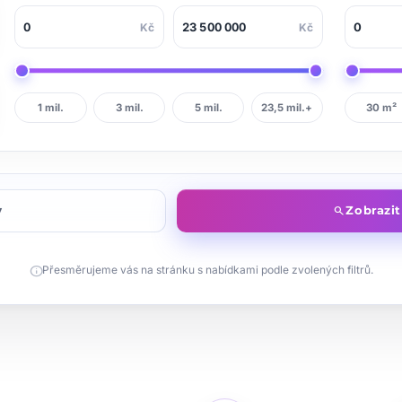
Kč
Kč
1 mil.
3 mil.
5 mil.
23,5 mil.+
30 m²
y
Zobrazi
search
info
Přesměrujeme vás na stránku s nabídkami podle zvolených filtrů.