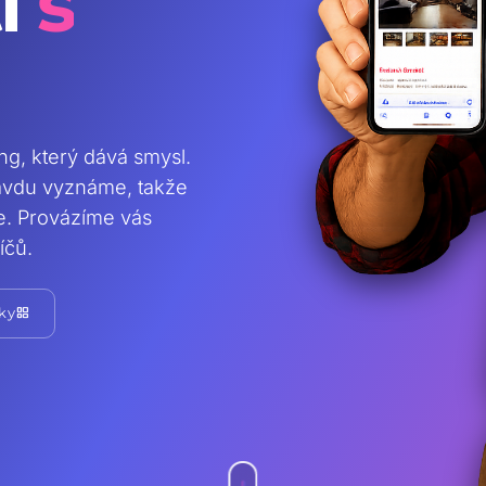
i
s
ing, který dává smysl.
ravdu vyznáme, takže
te. Provázíme vás
íčů.
grid_view
ky