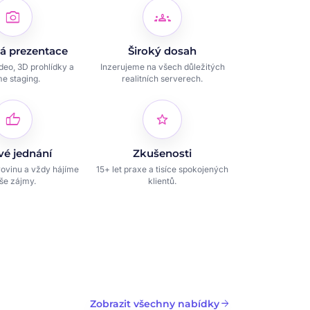
photo_camera
groups
á prezentace
Široký dosah
ideo, 3D prohlídky a
Inzerujeme na všech důležitých
e staging.
realitních serverech.
thumb_up
star
vé jednání
Zkušenosti
ovinu a vždy hájíme
15+ let praxe a tisíce spokojených
še zájmy.
klientů.
arrow_forward
Zobrazit všechny nabídky