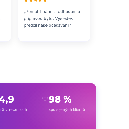
★★★★★
„Pomohli nám i s odhadem a
z
přípravou bytu. Výsledek
předčil naše očekávání.“
4,9
98 %
favorite
z 5 v recenzích
spokojených klientů