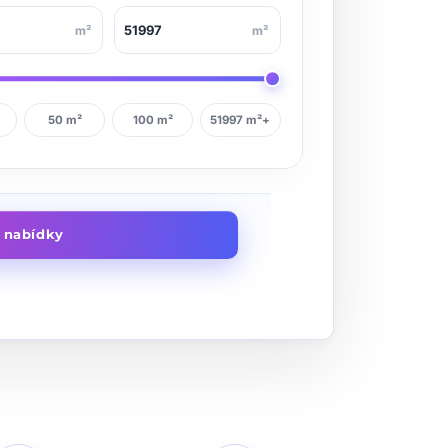
m²
m²
50 m²
100 m²
51997 m²+
t nabídky