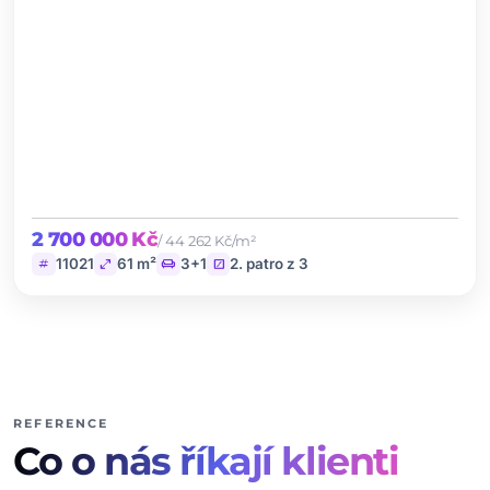
2 700 000 Kč
/ 44 262 Kč/m²
tag
open_in_full
chair
stairs
11021
61 m²
3+1
2. patro z 3
REFERENCE
Co o nás říkají klienti