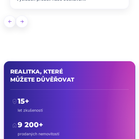
arrow_back
arrow_forward
REALITKA, KTERÉ
MŮŽETE DŮVĚŘOVAT
15+
verified_user
let zkušeností
9 200+
home
prodaných nemovitostí