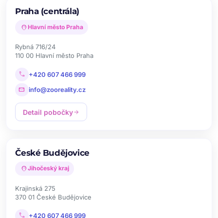
Praha (centrála)
location_on
Hlavní město Praha
Rybná 716/24
110 00 Hlavní město Praha
call
+420 607 466 999
mail
info@zooreality.cz
Detail pobočky
arrow_forward
České Budějovice
location_on
Jihočeský kraj
Krajinská 275
370 01 České Budějovice
call
+420 607 466 999