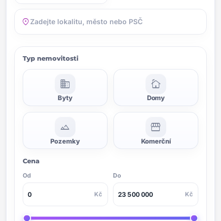
location_on
Typ nemovitosti
domain
cottage
Byty
Domy
landscape
storefront
Pozemky
Komerční
Cena
Od
Do
Kč
Kč