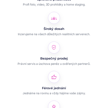
Profi foto, video, 3D prohlídky a home staging.
groups
Široký dosah
Inzerujeme na všech důležitých realitních serverech.
verified_user
Bezpečný prodej
Právní servis a úschova peněz u ověřených partnerů.
thumb_up
Férové jednání
Jednáme na rovinu a vždy hájíme vaše zájmy.
star