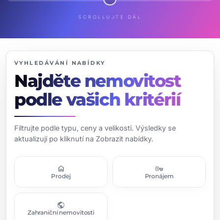
SCROLLUJTE DÁL
VYHLEDÁVÁNÍ NABÍDKY
Najděte nemovitost
podle vašich kritérií
Filtrujte podle typu, ceny a velikosti. Výsledky se
aktualizují po kliknutí na Zobrazit nabídky.
home
vpn_key
Prodej
Pronájem
public
Zahraniční nemovitosti