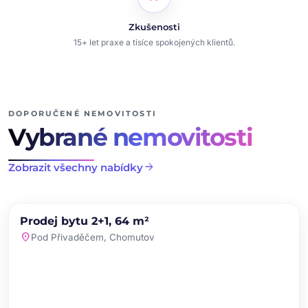
Zkušenosti
15+ let praxe a tisíce spokojených klientů.
DOPORUČENÉ NEMOVITOSTI
Vybrané nemovitosti
arrow_forward
Zobrazit všechny nabídky
chevron_left
chevron_right
PRODEJ
NOVINKA
Prodej bytu 2+1, 64 m²
favorite
location_on
Pod Přivaděčem, Chomutov