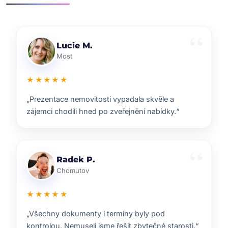
Klára D.
Pardubice
★★★★★
„Rychlá reakce, dobrý marketing a férové jednání.
Přesně takhle si představuji realitní služby.“
Pavel B.
Brno
★★★★★
„Od prvního setkání bylo jasné, že ví, co dělají.
Prodej proběhl hladce a za dobrou cenu.“