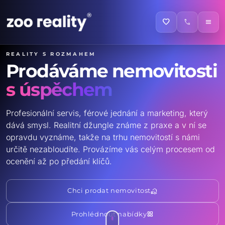
favorite
call
menu
Reality s rozmahem
Prodáváme nemovitosti
s úspěchem
Profesionální servis, férové jednání a marketing, který
dává smysl. Realitní džungle známe z praxe a v ní se
opravdu vyznáme, takže na trhu nemovitostí s námi
určitě nezabloudíte. Provázíme vás celým procesem od
ocenění až po předání klíčů.
real_estate_agent
Chci prodat nemovitost
grid_view
Prohlédnout nabídky