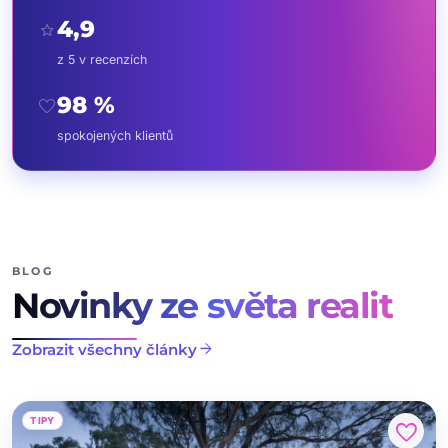
4,9
star
z 5 v recenzích
98 %
favorite
spokojených klientů
BLOG
Novinky ze světa realit
arrow_forward
Zobrazit všechny články
TIPY
favorite