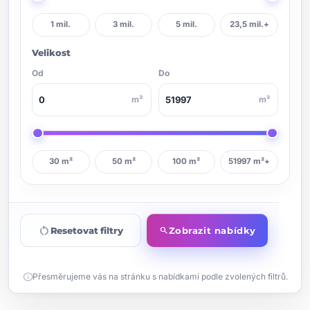
1 mil.
3 mil.
5 mil.
23,5 mil.+
Velikost
Od
Do
m²
m²
30 m²
50 m²
100 m²
51997 m²+
restart_alt
Resetovat filtry
Zobrazit nabídky
search
info
Přesměrujeme vás na stránku s nabídkami podle zvolených filtrů.