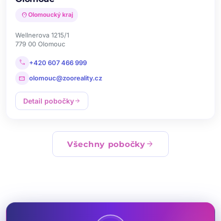
location_on
Olomoucký kraj
Wellnerova 1215/1
779 00 Olomouc
call
+420 607 466 999
mail
olomouc@zooreality.cz
Detail pobočky
arrow_forward
arrow_forward
Všechny pobočky