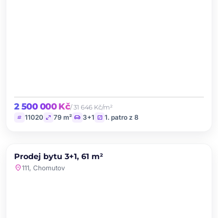
2 500 000 Kč
/ 31 646 Kč/m²
tag
open_in_full
chair
stairs
11020
79 m²
3+1
1. patro z 8
chevron_left
chevron_right
PRODEJ
NOVINKA
Prodej bytu 3+1, 61 m²
favorite
location_on
111, Chomutov