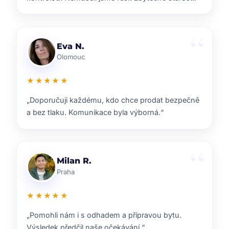
Lenka T.
Plzeň
★★★★★
„Velmi příjemná spolupráce. Každý krok nám
vysvětlili a vždy jsme věděli, co nás čeká.“
Ondřej S.
Liberec
★★★★★
„ZOO reality nám pomohli s prodejem domu i s
navazujícím hledáním nového bydlení.“