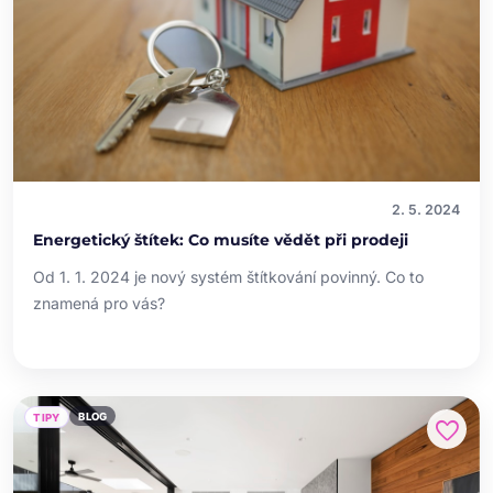
2. 5. 2024
Energetický štítek: Co musíte vědět při prodeji
Od 1. 1. 2024 je nový systém štítkování povinný. Co to
znamená pro vás?
BLOG
TIPY
favorite