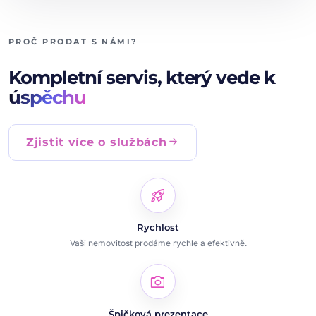
PROČ PRODAT S NÁMI?
Kompletní servis, který vede k
úspěchu
arrow_forward
Zjistit více o službách
rocket_launch
Rychlost
Vaši nemovitost prodáme rychle a efektivně.
photo_camera
Špičková prezentace