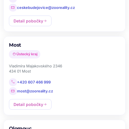
mail
ceskebudejovice@zooreality.cz
Detail pobočky
arrow_forward
Most
location_on
Ústecký kraj
Vladimíra Majakovského 2346
434 01 Most
call
+420 607 466 999
mail
most@zooreality.cz
Detail pobočky
arrow_forward
Olomouc