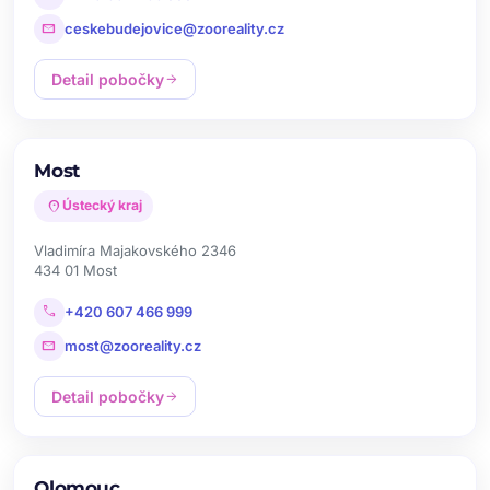
mail
ceskebudejovice@zooreality.cz
Detail pobočky
arrow_forward
Most
location_on
Ústecký kraj
Vladimíra Majakovského 2346
434 01 Most
call
+420 607 466 999
mail
most@zooreality.cz
Detail pobočky
arrow_forward
Olomouc