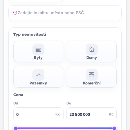
location_on
Typ nemovitosti
domain
cottage
Byty
Domy
landscape
storefront
Pozemky
Komerční
Cena
Od
Do
Kč
Kč