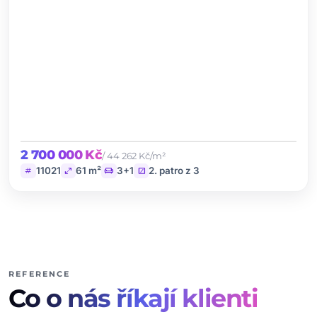
2 700 000 Kč
/ 44 262 Kč/m²
tag
open_in_full
chair
stairs
11021
61 m²
3+1
2. patro z 3
REFERENCE
Co o nás říkají klienti