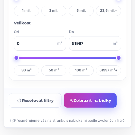
1 mil.
3 mil.
5 mil.
23,5 mil.+
Velikost
Od
Do
m²
m²
30 m²
50 m²
100 m²
51997 m²+
restart_alt
Resetovat filtry
Zobrazit nabídky
search
info
Přesměrujeme vás na stránku s nabídkami podle zvolených filtrů.