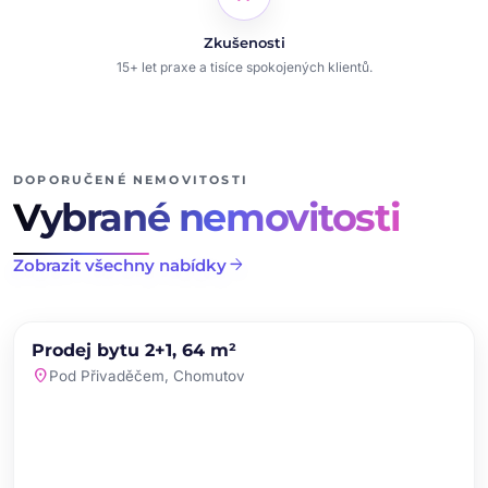
Zkušenosti
15+ let praxe a tisíce spokojených klientů.
DOPORUČENÉ NEMOVITOSTI
Vybrané nemovitosti
arrow_forward
Zobrazit všechny nabídky
chevron_left
chevron_right
PRODEJ
NOVINKA
Prodej bytu 2+1, 64 m²
favorite
location_on
Pod Přivaděčem, Chomutov