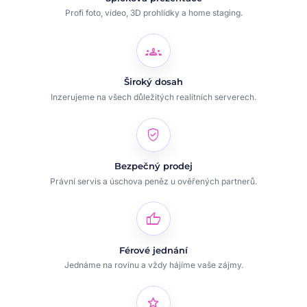
Profi foto, video, 3D prohlídky a home staging.
groups
Široký dosah
Inzerujeme na všech důležitých realitních serverech.
verified_user
Bezpečný prodej
Právní servis a úschova peněz u ověřených partnerů.
thumb_up
Férové jednání
Jednáme na rovinu a vždy hájíme vaše zájmy.
star