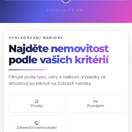
SCROLLUJTE DÁL
VYHLEDÁVÁNÍ NABÍDKY
Najděte nemovitost
podle vašich kritérií
Filtrujte podle typu, ceny a velikosti. Výsledky se
aktualizují po kliknutí na Zobrazit nabídky.
home
vpn_key
Prodej
Pronájem
public
Zahraniční nemovitosti