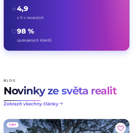
4,9
star
z 5 v recenzích
98 %
favorite
spokojených klientů
BLOG
Novinky ze světa realit
arrow_forward
Zobrazit všechny články
TIPY
favorite