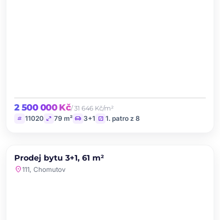
2 500 000 Kč
/ 31 646 Kč/m²
tag
open_in_full
chair
stairs
11020
79 m²
3+1
1. patro z 8
chevron_left
chevron_right
PRODEJ
NOVINKA
Prodej bytu 3+1, 61 m²
favorite
location_on
111, Chomutov