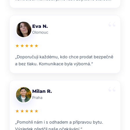
Lenka T.
Plzeň
★★★★★
„Velmi příjemná spolupráce. Každý krok nám
vysvětlili a vždy jsme věděli, co nás čeká.“
Ondřej S.
Liberec
★★★★★
„ZOO reality nám pomohli s prodejem domu i s
navazujícím hledáním nového bydlení.“