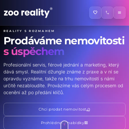
favorite
call
menu
Reality s rozmahem
Prodáváme nemovitosti
s úspěchem
Profesionální servis, férové jednání a marketing, který
dává smysl. Realitní džungle známe z praxe a v ní se
opravdu vyznáme, takže na trhu nemovitostí s námi
určitě nezabloudíte. Provázíme vás celým procesem od
ocenění až po předání klíčů.
real_estate_agent
Chci prodat nemovitost
grid_view
Prohlédnout nabídky