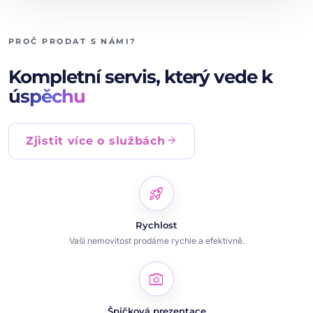
PROČ PRODAT S NÁMI?
Kompletní servis, který vede k
úspěchu
arrow_forward
Zjistit více o službách
rocket_launch
Rychlost
Vaši nemovitost prodáme rychle a efektivně.
photo_camera
Špičková prezentace