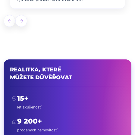
arrow_back
arrow_forward
REALITKA, KTERÉ
MŮŽETE DŮVĚŘOVAT
15+
verified_user
let zkušeností
9 200+
home
prodaných nemovitostí