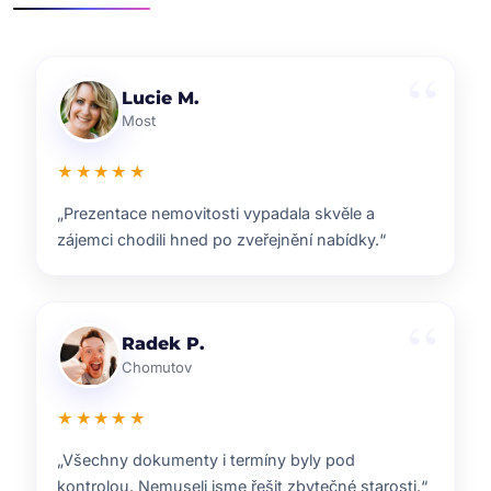
Klára D.
Pardubice
★★★★★
„Rychlá reakce, dobrý marketing a férové jednání.
Přesně takhle si představuji realitní služby.“
Pavel B.
Brno
★★★★★
„Od prvního setkání bylo jasné, že ví, co dělají.
Prodej proběhl hladce a za dobrou cenu.“