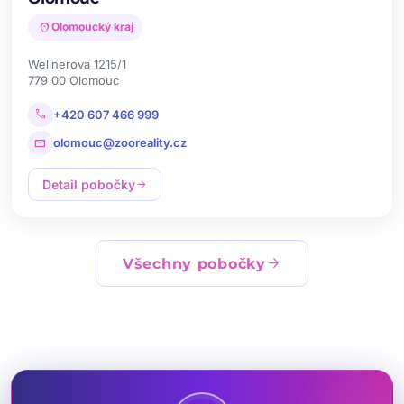
location_on
Olomoucký kraj
Wellnerova 1215/1
779 00 Olomouc
call
+420 607 466 999
mail
olomouc@zooreality.cz
Detail pobočky
arrow_forward
arrow_forward
Všechny pobočky