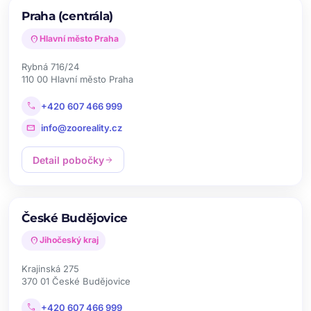
Praha (centrála)
location_on
Hlavní město Praha
Rybná 716/24
110 00 Hlavní město Praha
call
+420 607 466 999
mail
info@zooreality.cz
Detail pobočky
arrow_forward
České Budějovice
location_on
Jihočeský kraj
Krajinská 275
370 01 České Budějovice
call
+420 607 466 999