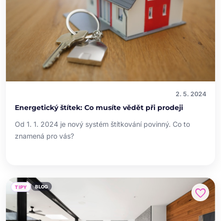
2. 5. 2024
Energetický štítek: Co musíte vědět při prodeji
Od 1. 1. 2024 je nový systém štítkování povinný. Co to
znamená pro vás?
BLOG
TIPY
favorite