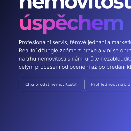
nemovitost
úspěchem
Profesionální servis, férové jednání a market
Realitní džungle známe z praxe a v ní se op
na trhu nemovitostí s námi určitě nezabloudí
celým procesem od ocenění až po předání kl
real_estate_agent
Chci prodat nemovitost
Prohlédnout nabíd