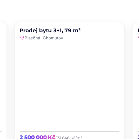
PRODEJ
NOVINKA
Prodej bytu 3+1, 79 m²
te
favorite
location_on
loc
Písečná, Chomutov
2 500 000 Kč
/ 31 646 Kč/m²