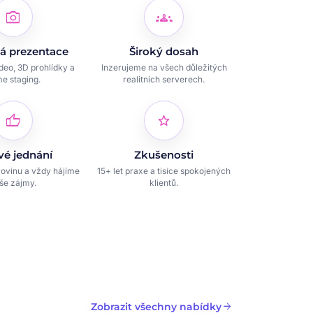
photo_camera
groups
á prezentace
Široký dosah
ideo, 3D prohlídky a
Inzerujeme na všech důležitých
e staging.
realitních serverech.
thumb_up
star
vé jednání
Zkušenosti
ovinu a vždy hájíme
15+ let praxe a tisíce spokojených
še zájmy.
klientů.
arrow_forward
Zobrazit všechny nabídky