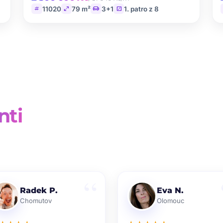
tag
open_in_full
chair
stairs
11020
79 m²
3+1
1. patro z 8
nti
Radek P.
Eva N.
Chomutov
Olomouc