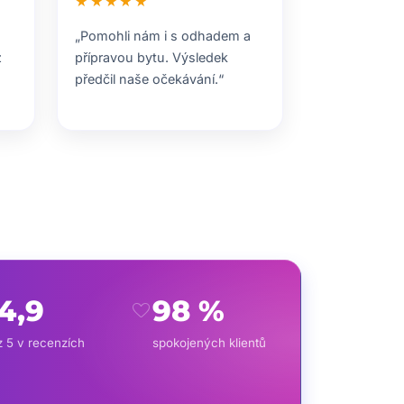
★★★★★
„Pomohli nám i s odhadem a
z
přípravou bytu. Výsledek
předčil naše očekávání.“
4,9
98 %
favorite
z 5 v recenzích
spokojených klientů