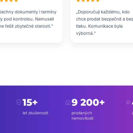
★★★★
★★★★★
šechny dokumenty i termíny
„Doporučuji každému, kdo
ly pod kontrolou. Nemuseli
chce prodat bezpečně a be
me řešit zbytečné starosti.“
tlaku. Komunikace byla
výborná.“
15+
9 200+
verified_user
home
star
let zkušeností
prodaných
nemovitostí