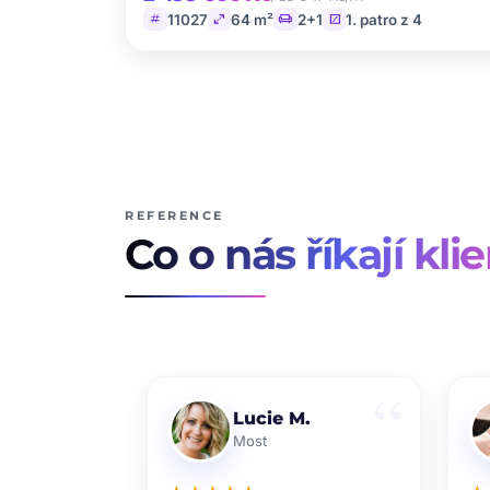
tag
open_in_full
chair
stairs
11027
64 m²
2+1
1. patro z 4
REFERENCE
Co o nás říkají klie
Lucie M.
Most