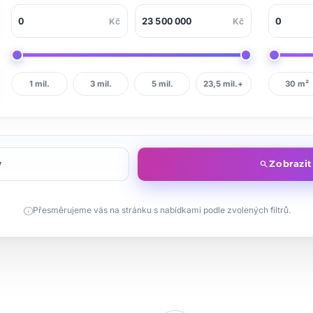
Kč
Kč
1 mil.
3 mil.
5 mil.
23,5 mil.+
30 m²
y
Zobrazi
search
info
Přesměrujeme vás na stránku s nabídkami podle zvolených filtrů.