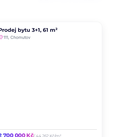
PRODEJ
NOVINKA
Prodej bytu 3+1, 61 m²
favorite
ation_on
111, Chomutov
2 700 000 Kč
/ 44 262 Kč/m²