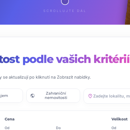
SCROLLUJTE DÁL
tost
podle vašich kritérií
y se aktualizují po kliknutí na Zobrazit nabídky.
Zahraniční
public
location_on
ájem
nemovitosti
Cena
Velikost
Od
Do
Od