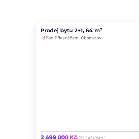
PRODEJ
NOVINKA
Prodej bytu 2+1, 64 m²
favori
location_on
Pod Přivaděčem, Chomutov
2 499 000 Kč
/ 39 047 Kč/m²