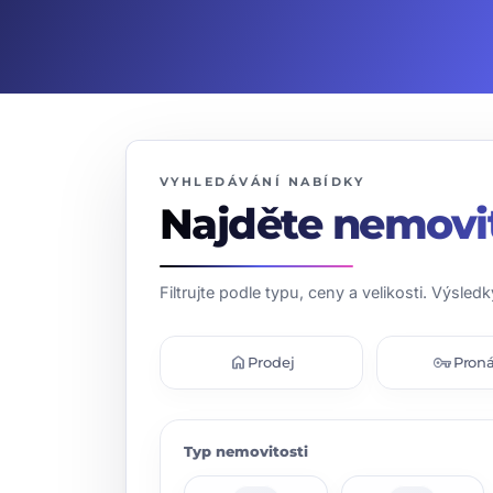
VYHLEDÁVÁNÍ NABÍDKY
Najděte nemovi
Filtrujte podle typu, ceny a velikosti. Výsledk
home
vpn_key
Prodej
Pron
Typ nemovitosti