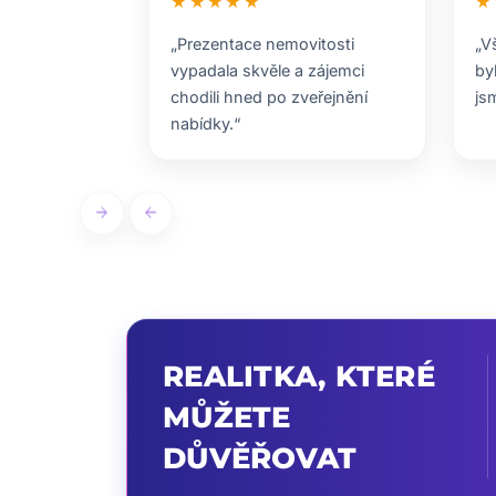
★★★★★
★
„Prezentace nemovitosti
„V
vypadala skvěle a zájemci
by
chodili hned po zveřejnění
js
nabídky.“
arrow_forward
arrow_back
REALITKA, KTERÉ
MŮŽETE
DŮVĚŘOVAT