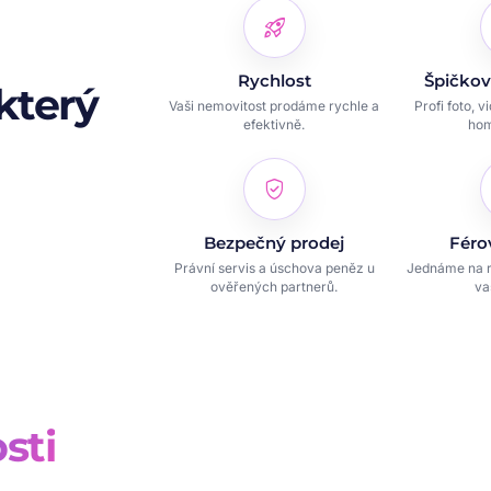
rocket_launch
Rychlost
Špičkov
který
Vaši nemovitost prodáme rychle a
Profi foto, v
efektivně.
hom
verified_user
Bezpečný prodej
Féro
Právní servis a úschova peněz u
Jednáme na r
ověřených partnerů.
va
sti