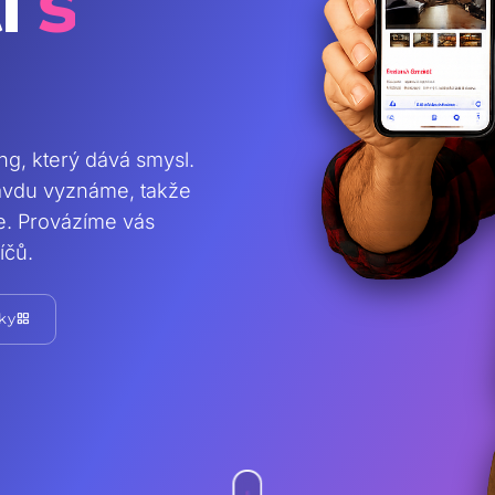
i
s
ing, který dává smysl.
ravdu vyznáme, takže
te. Provázíme vás
íčů.
grid_view
ky