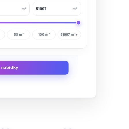
m²
m²
50 m²
100 m²
51997 m²+
t nabídky