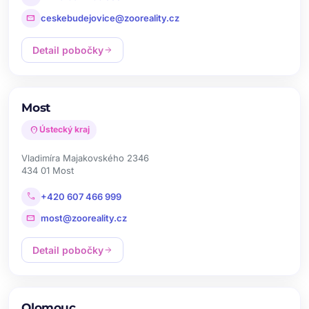
mail
ceskebudejovice@zooreality.cz
Detail pobočky
arrow_forward
Most
location_on
Ústecký kraj
Vladimíra Majakovského 2346
434 01 Most
call
+420 607 466 999
mail
most@zooreality.cz
Detail pobočky
arrow_forward
Olomouc