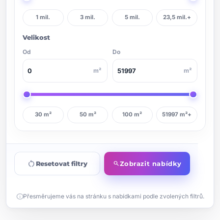
1 mil.
3 mil.
5 mil.
23,5 mil.+
Velikost
Od
Do
m²
m²
30 m²
50 m²
100 m²
51997 m²+
restart_alt
Resetovat filtry
Zobrazit nabídky
search
info
Přesměrujeme vás na stránku s nabídkami podle zvolených filtrů.