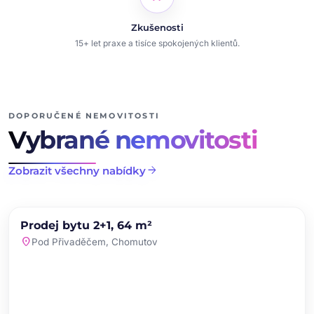
Zkušenosti
15+ let praxe a tisíce spokojených klientů.
DOPORUČENÉ NEMOVITOSTI
Vybrané nemovitosti
arrow_forward
Zobrazit všechny nabídky
chevron_left
chevron_right
PRODEJ
NOVINKA
Prodej bytu 2+1, 64 m²
favorite
location_on
Pod Přivaděčem, Chomutov