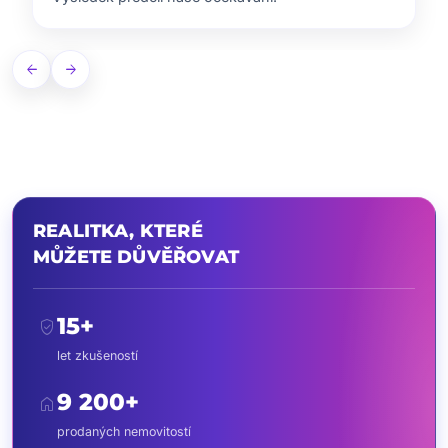
arrow_back
arrow_forward
REALITKA, KTERÉ
MŮŽETE DŮVĚŘOVAT
15+
verified_user
let zkušeností
9 200+
home
prodaných nemovitostí