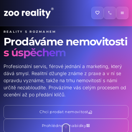
favorite
call
menu
Reality s rozmahem
Prodáváme nemovitosti
s úspěchem
Profesionální servis, férové jednání a marketing, který
dává smysl. Realitní džungle známe z praxe a v ní se
opravdu vyznáme, takže na trhu nemovitostí s námi
určitě nezabloudíte. Provázíme vás celým procesem od
ocenění až po předání klíčů.
real_estate_agent
Chci prodat nemovitost
grid_view
Prohlédnout nabídky