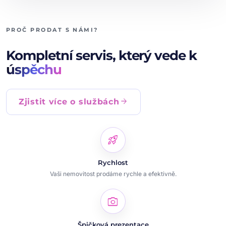
PROČ PRODAT S NÁMI?
Kompletní servis, který vede k
úspěchu
arrow_forward
Zjistit více o službách
rocket_launch
Rychlost
Vaši nemovitost prodáme rychle a efektivně.
photo_camera
Špičková prezentace