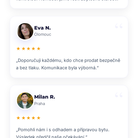
Lenka T.
Plzeň
★★★★★
„Velmi příjemná spolupráce. Každý krok nám
vysvětlili a vždy jsme věděli, co nás čeká.“
Ondřej S.
Liberec
★★★★★
„ZOO reality nám pomohli s prodejem domu i s
navazujícím hledáním nového bydlení.“