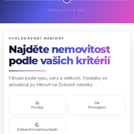
SCROLLUJTE DÁL
VYHLEDÁVÁNÍ NABÍDKY
Najděte nemovitost
podle vašich kritérií
Filtrujte podle typu, ceny a velikosti. Výsledky se
aktualizují po kliknutí na Zobrazit nabídky.
home
vpn_key
Prodej
Pronájem
public
Zahraniční nemovitosti