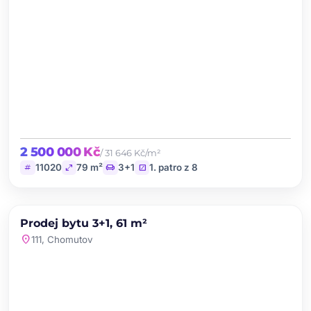
2 500 000 Kč
/ 31 646 Kč/m²
tag
open_in_full
chair
stairs
11020
79 m²
3+1
1. patro z 8
chevron_left
chevron_right
PRODEJ
NOVINKA
Prodej bytu 3+1, 61 m²
favorite
location_on
111, Chomutov