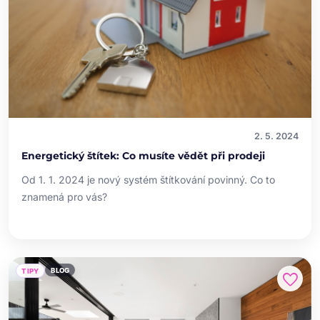
2. 5. 2024
Energetický štítek: Co musíte vědět při prodeji
Od 1. 1. 2024 je nový systém štítkování povinný. Co to
znamená pro vás?
BLOG
TIPY
favorite