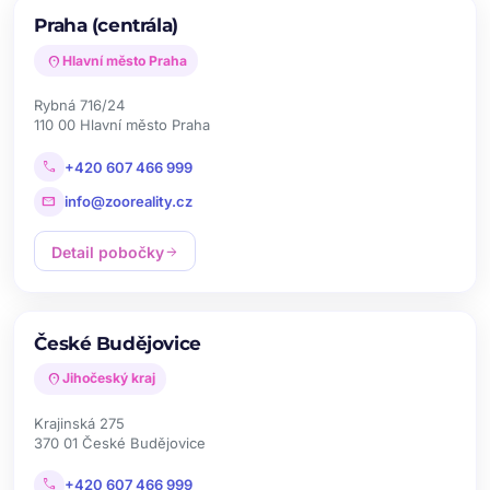
Praha (centrála)
location_on
Hlavní město Praha
Rybná 716/24
110 00 Hlavní město Praha
call
+420 607 466 999
mail
info@zooreality.cz
Detail pobočky
arrow_forward
České Budějovice
location_on
Jihočeský kraj
Krajinská 275
370 01 České Budějovice
call
+420 607 466 999