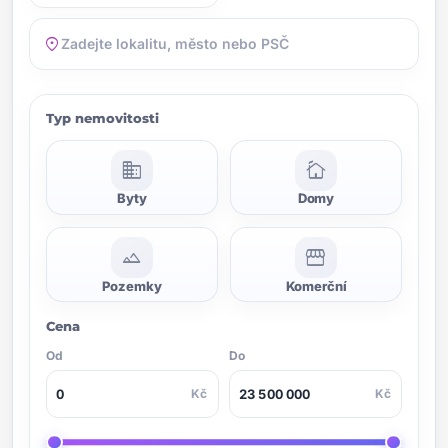
location_on
Typ nemovitosti
domain
cottage
Byty
Domy
landscape
storefront
Pozemky
Komerční
Cena
Od
Do
Kč
Kč