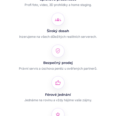
Profi foto, video, 3D prohlídky a home staging.
groups
Široký dosah
Inzerujeme na všech důležitých realitních serverech.
verified_user
Bezpečný prodej
Právní servis a úschova peněz u ověřených partnerů.
thumb_up
Férové jednání
Jednáme na rovinu a vždy hájíme vaše zájmy.
star