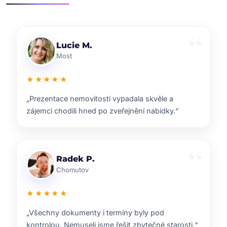
Klára D.
Pardubice
★★★★★
„Rychlá reakce, dobrý marketing a férové jednání.
Přesně takhle si představuji realitní služby.“
Pavel B.
Brno
★★★★★
„Od prvního setkání bylo jasné, že ví, co dělají.
Prodej proběhl hladce a za dobrou cenu.“