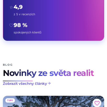
4,9
star
z 5 v recenzích
98 %
favorite
spokojených klientů
BLOG
Novinky ze světa realit
arrow_forward
Zobrazit všechny články
TIPY
favorite