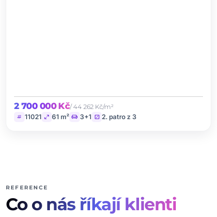
2 700 000 Kč
/ 44 262 Kč/m²
tag
open_in_full
chair
stairs
11021
61 m²
3+1
2. patro z 3
REFERENCE
Co o nás říkají klienti