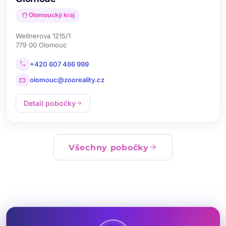
location_on
Olomoucký kraj
Wellnerova 1215/1
779 00 Olomouc
call
+420 607 466 999
mail
olomouc@zooreality.cz
Detail pobočky
arrow_forward
arrow_forward
Všechny pobočky