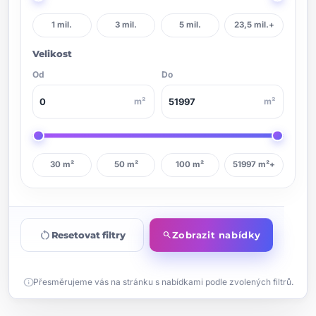
1 mil.
3 mil.
5 mil.
23,5 mil.+
Velikost
Od
Do
m²
m²
30 m²
50 m²
100 m²
51997 m²+
restart_alt
Resetovat filtry
Zobrazit nabídky
search
info
Přesměrujeme vás na stránku s nabídkami podle zvolených filtrů.