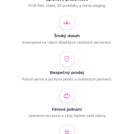
Profi foto, video, 3D prohlídky a home staging.
groups
Široký dosah
Inzerujeme na všech důležitých realitních serverech.
verified_user
Bezpečný prodej
Právní servis a úschova peněz u ověřených partnerů.
thumb_up
Férové jednání
Jednáme na rovinu a vždy hájíme vaše zájmy.
star