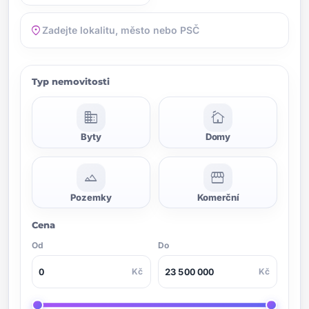
location_on
Typ nemovitosti
domain
cottage
Byty
Domy
landscape
storefront
Pozemky
Komerční
Cena
Od
Do
Kč
Kč