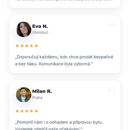
Lenka T.
Plzeň
★★★★★
„Velmi příjemná spolupráce. Každý krok nám
vysvětlili a vždy jsme věděli, co nás čeká.“
Ondřej S.
Liberec
★★★★★
„ZOO reality nám pomohli s prodejem domu i s
navazujícím hledáním nového bydlení.“