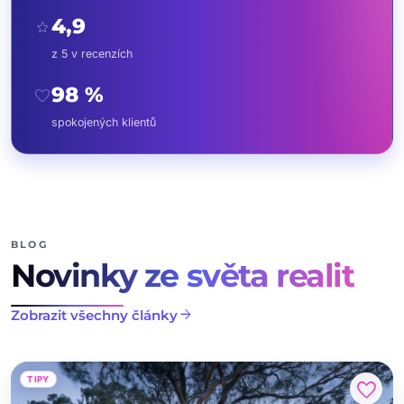
4,9
star
z 5 v recenzích
98 %
favorite
spokojených klientů
BLOG
Novinky ze světa realit
arrow_forward
Zobrazit všechny články
TIPY
favorite