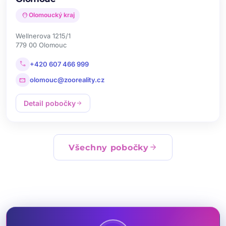
location_on
Olomoucký kraj
Wellnerova 1215/1
779 00 Olomouc
call
+420 607 466 999
mail
olomouc@zooreality.cz
Detail pobočky
arrow_forward
arrow_forward
Všechny pobočky