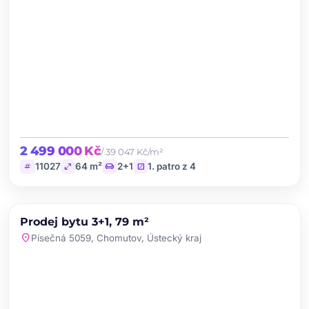
2 499 000 Kč
/ 39 047 Kč/m²
tag
open_in_full
chair
stairs
11027
64 m²
2+1
1. patro z 4
chevron_left
chevron_right
PRODEJ
NOVINKA
Prodej bytu 3+1, 79 m²
favorite
location_on
Písečná 5059, Chomutov, Ústecký kraj