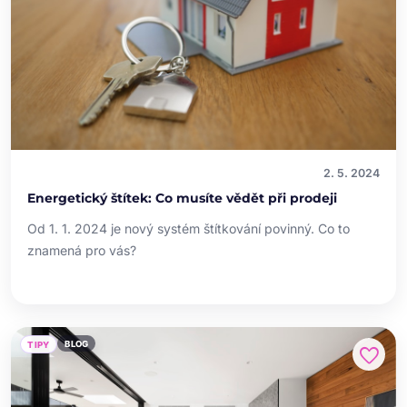
2. 5. 2024
Energetický štítek: Co musíte vědět při prodeji
Od 1. 1. 2024 je nový systém štítkování povinný. Co to
znamená pro vás?
BLOG
TIPY
favorite