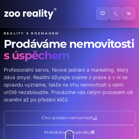
favorite
call
menu
Reality s rozmahem
Prodáváme nemovitosti
s úspěchem
Profesionální servis, férové jednání a marketing, který
dává smysl. Realitní džungle známe z praxe a v ní se
opravdu vyznáme, takže na trhu nemovitostí s námi
určitě nezabloudíte. Provázíme vás celým procesem od
ocenění až po předání klíčů.
real_estate_agent
Chci prodat nemovitost
grid_view
Prohlédnout nabídky