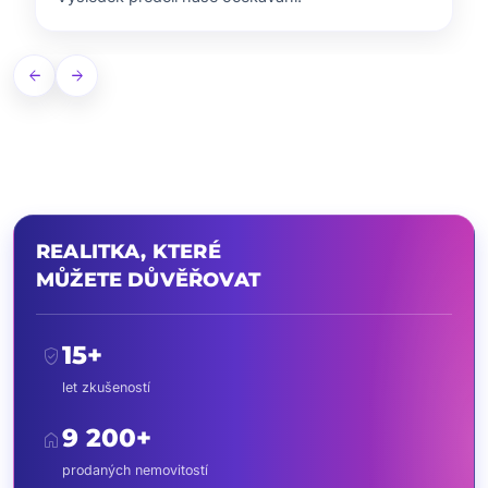
arrow_back
arrow_forward
REALITKA, KTERÉ
MŮŽETE DŮVĚŘOVAT
15+
verified_user
let zkušeností
9 200+
home
prodaných nemovitostí