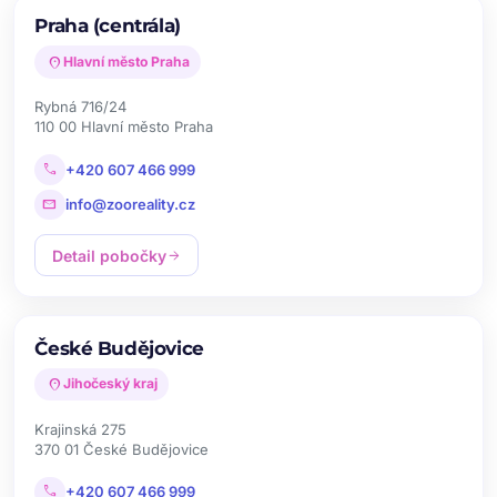
Praha (centrála)
location_on
Hlavní město Praha
Rybná 716/24
110 00 Hlavní město Praha
call
+420 607 466 999
mail
info@zooreality.cz
Detail pobočky
arrow_forward
České Budějovice
location_on
Jihočeský kraj
Krajinská 275
370 01 České Budějovice
call
+420 607 466 999