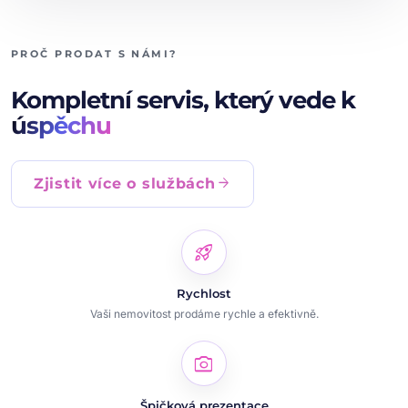
PROČ PRODAT S NÁMI?
Kompletní servis, který vede k
úspěchu
arrow_forward
Zjistit více o službách
rocket_launch
Rychlost
Vaši nemovitost prodáme rychle a efektivně.
photo_camera
Špičková prezentace