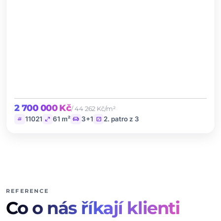
2 700 000 Kč
/ 44 262 Kč/m²
tag
open_in_full
chair
stairs
11021
61 m²
3+1
2. patro z 3
REFERENCE
Co o nás říkají klienti