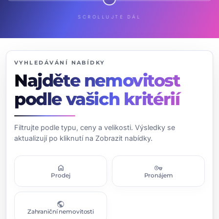
SCROLLUJTE DÁL
VYHLEDÁVÁNÍ NABÍDKY
Najděte nemovitost
podle vašich kritérií
Filtrujte podle typu, ceny a velikosti. Výsledky se
aktualizují po kliknutí na Zobrazit nabídky.
home
vpn_key
Prodej
Pronájem
public
Zahraniční nemovitosti