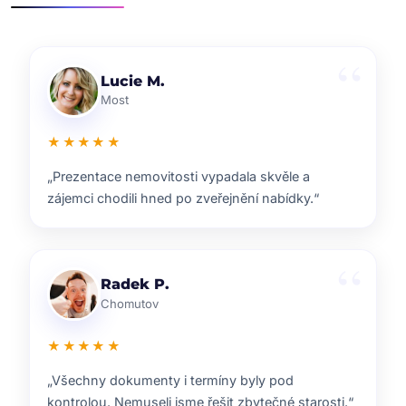
Klára D.
Pardubice
★★★★★
„Rychlá reakce, dobrý marketing a férové jednání.
Přesně takhle si představuji realitní služby.“
Pavel B.
Brno
★★★★★
„Od prvního setkání bylo jasné, že ví, co dělají.
Prodej proběhl hladce a za dobrou cenu.“