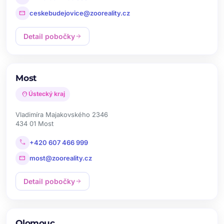
mail
ceskebudejovice@zooreality.cz
Detail pobočky
arrow_forward
Most
location_on
Ústecký kraj
Vladimíra Majakovského 2346
434 01 Most
call
+420 607 466 999
mail
most@zooreality.cz
Detail pobočky
arrow_forward
Olomouc