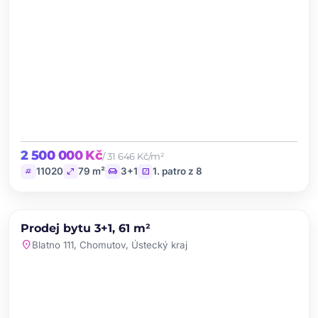
2 500 000 Kč
/ 31 646 Kč/m²
tag
open_in_full
chair
stairs
11020
79 m²
3+1
1. patro z 8
chevron_left
chevron_right
PRODEJ
NOVINKA
Prodej bytu 3+1, 61 m²
favorite
location_on
Blatno 111, Chomutov, Ústecký kraj