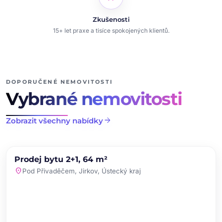
Zkušenosti
15+ let praxe a tisíce spokojených klientů.
DOPORUČENÉ NEMOVITOSTI
Vybrané nemovitosti
arrow_forward
Zobrazit všechny nabídky
chevron_left
chevron_right
PRODEJ
NOVINKA
Prodej bytu 2+1, 64 m²
favorite
location_on
Pod Přivaděčem, Jirkov, Ústecký kraj