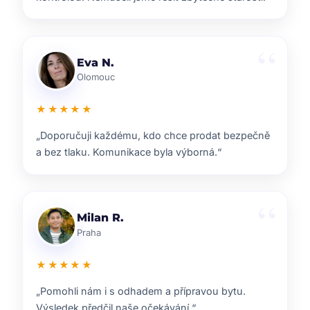
Lenka T.
Plzeň
★★★★★
„Velmi příjemná spolupráce. Každý krok nám
vysvětlili a vždy jsme věděli, co nás čeká.“
Ondřej S.
Liberec
★★★★★
„ZOO reality nám pomohli s prodejem domu i s
navazujícím hledáním nového bydlení.“