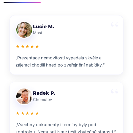
Klára D.
Pardubice
★★★★★
„Rychlá reakce, dobrý marketing a férové jednání.
Přesně takhle si představuji realitní služby.“
Pavel B.
Brno
★★★★★
„Od prvního setkání bylo jasné, že ví, co dělají.
Prodej proběhl hladce a za dobrou cenu.“