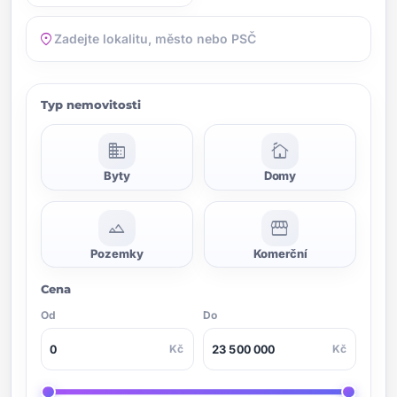
location_on
Typ nemovitosti
domain
cottage
Byty
Domy
landscape
storefront
Pozemky
Komerční
Cena
Od
Do
Kč
Kč