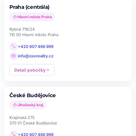
Praha (centrála)
location_on
Hlavní město Praha
Rybná 716/24
110 00 Hlavní město Praha
call
+420 607 466 999
mail
info@zooreality.cz
Detail pobočky
arrow_forward
České Budějovice
location_on
Jihočeský kraj
Krajinská 275
370 01 České Budějovice
call
+420 607 466 999