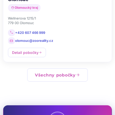
location_on
Olomoucký kraj
Wellnerova 1215/1
779 00 Olomouc
call
+420 607 466 999
mail
olomouc@zooreality.cz
Detail pobočky
arrow_forward
arrow_forward
Všechny pobočky