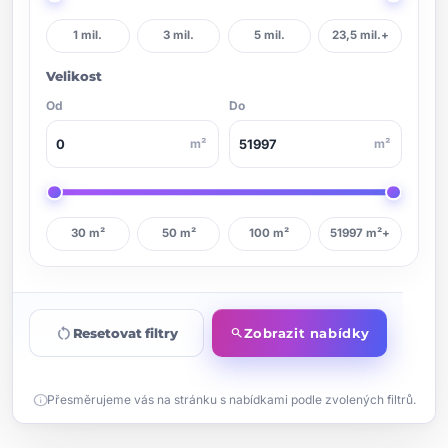
1 mil.
3 mil.
5 mil.
23,5 mil.+
Velikost
Od
Do
m²
m²
30 m²
50 m²
100 m²
51997 m²+
restart_alt
Resetovat filtry
Zobrazit nabídky
search
info
Přesměrujeme vás na stránku s nabídkami podle zvolených filtrů.