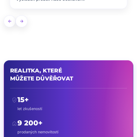
arrow_back
arrow_forward
REALITKA, KTERÉ
MŮŽETE DŮVĚŘOVAT
15+
verified_user
let zkušeností
9 200+
home
prodaných nemovitostí