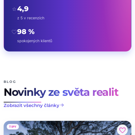
4,9
star
z 5 v recenzích
98 %
favorite
spokojených klientů
BLOG
Novinky ze světa realit
arrow_forward
Zobrazit všechny články
TIPY
favorite