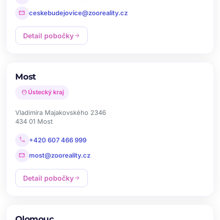
mail
ceskebudejovice@zooreality.cz
Detail pobočky
arrow_forward
Most
location_on
Ústecký kraj
Vladimíra Majakovského 2346
434 01 Most
call
+420 607 466 999
mail
most@zooreality.cz
Detail pobočky
arrow_forward
Olomouc