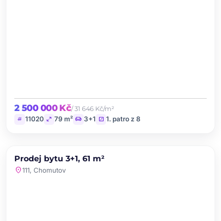
2 500 000 Kč
/ 31 646 Kč/m²
tag
open_in_full
chair
stairs
11020
79 m²
3+1
1. patro z 8
chevron_left
chevron_right
PRODEJ
NOVINKA
Prodej bytu 3+1, 61 m²
favorite
location_on
111, Chomutov