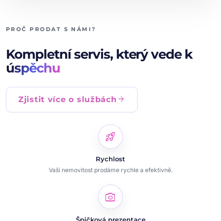
PROČ PRODAT S NÁMI?
Kompletní servis, který vede k
úspěchu
arrow_forward
Zjistit více o službách
rocket_launch
Rychlost
Vaši nemovitost prodáme rychle a efektivně.
photo_camera
Špičková prezentace