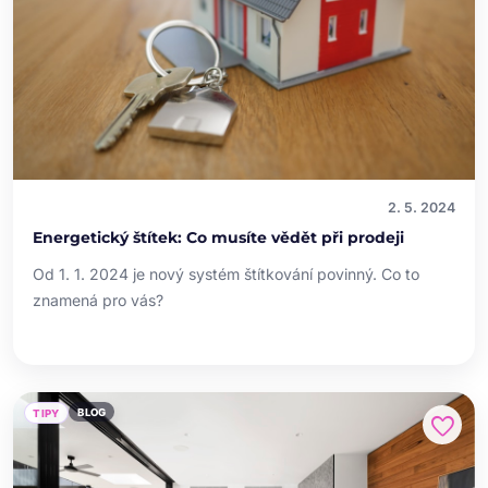
2. 5. 2024
Energetický štítek: Co musíte vědět při prodeji
Od 1. 1. 2024 je nový systém štítkování povinný. Co to
znamená pro vás?
BLOG
TIPY
favorite