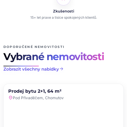
Zkušenosti
15+ let praxe a tisíce spokojených klientů.
DOPORUČENÉ NEMOVITOSTI
Vybrané nemovitosti
arrow_forward
Zobrazit všechny nabídky
chevron_left
chevron_right
PRODEJ
NOVINKA
Prodej bytu 2+1, 64 m²
favorite
location_on
Pod Přivaděčem, Chomutov