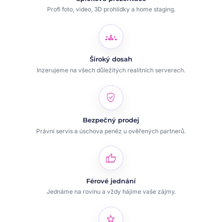
Profi foto, video, 3D prohlídky a home staging.
groups
Široký dosah
Inzerujeme na všech důležitých realitních serverech.
verified_user
Bezpečný prodej
Právní servis a úschova peněz u ověřených partnerů.
thumb_up
Férové jednání
Jednáme na rovinu a vždy hájíme vaše zájmy.
star