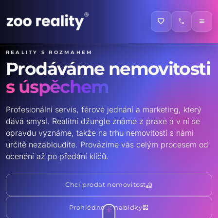
favorite
call
menu
Reality s rozmahem
Prodáváme nemovitosti
s úspěchem
Profesionální servis, férové jednání a marketing, který
dává smysl. Realitní džungle známe z praxe a v ní se
opravdu vyznáme, takže na trhu nemovitostí s námi
určitě nezabloudíte. Provázíme vás celým procesem od
ocenění až po předání klíčů.
real_estate_agent
Chci prodat nemovitost
grid_view
Prohlédnout nabídky