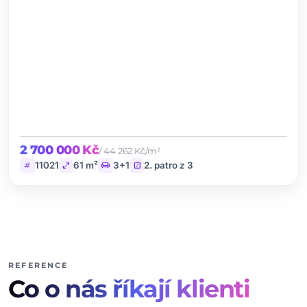
2 700 000 Kč
/ 44 262 Kč/m²
tag
open_in_full
chair
stairs
11021
61 m²
3+1
2. patro z 3
REFERENCE
Co o nás říkají klienti