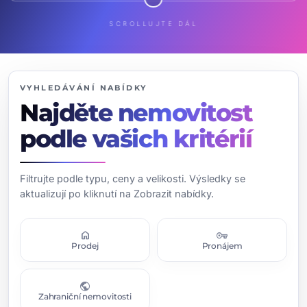
SCROLLUJTE DÁL
VYHLEDÁVÁNÍ NABÍDKY
Najděte nemovitost
podle vašich kritérií
Filtrujte podle typu, ceny a velikosti. Výsledky se
aktualizují po kliknutí na Zobrazit nabídky.
home
vpn_key
Prodej
Pronájem
public
Zahraniční nemovitosti