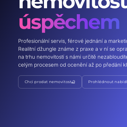
nemovitost
úspěchem
Profesionální servis, férové jednání a market
Realitní džungle známe z praxe a v ní se op
na trhu nemovitostí s námi určitě nezabloudí
celým procesem od ocenění až po předání kl
real_estate_agent
Chci prodat nemovitost
Prohlédnout nabíd