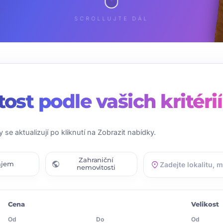
SCROLLUJTE DÁL
tost
podle vašich kritérií
y se aktualizují po kliknutí na Zobrazit nabídky.
Zahraniční
public
location_on
ájem
nemovitosti
Cena
Velikost
Od
Do
Od