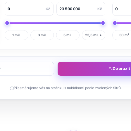
Kč
Kč
1 mil.
3 mil.
5 mil.
23,5 mil.+
30 m²
y
Zobrazi
search
info
Přesměrujeme vás na stránku s nabídkami podle zvolených filtrů.