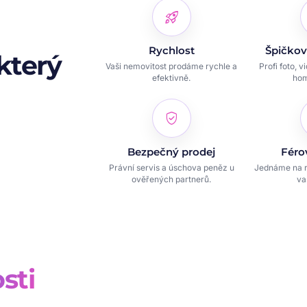
rocket_launch
Rychlost
Špičkov
který
Vaši nemovitost prodáme rychle a
Profi foto, v
efektivně.
hom
verified_user
Bezpečný prodej
Féro
Právní servis a úschova peněz u
Jednáme na r
ověřených partnerů.
va
sti