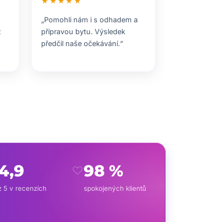
★★★★★
„Pomohli nám i s odhadem a
z
přípravou bytu. Výsledek
předčil naše očekávání.“
4,9
98 %
favorite
z 5 v recenzích
spokojených klientů