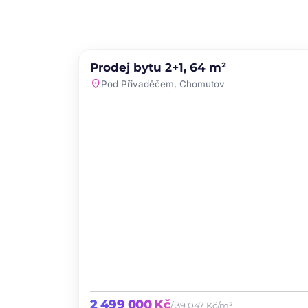
PRODEJ
NOVINKA
Prodej bytu 2+1, 64 m²
favori
location_on
Pod Přivaděčem, Chomutov
2 499 000 Kč
/ 39 047 Kč/m²