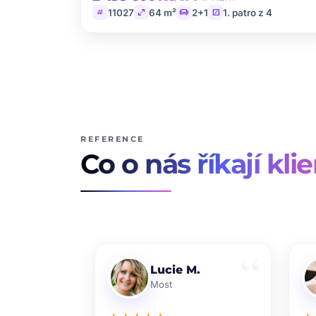
tag
open_in_full
chair
stairs
11027
64 m²
2+1
1. patro z 4
REFERENCE
Co o nás říkají klie
Lucie M.
Most