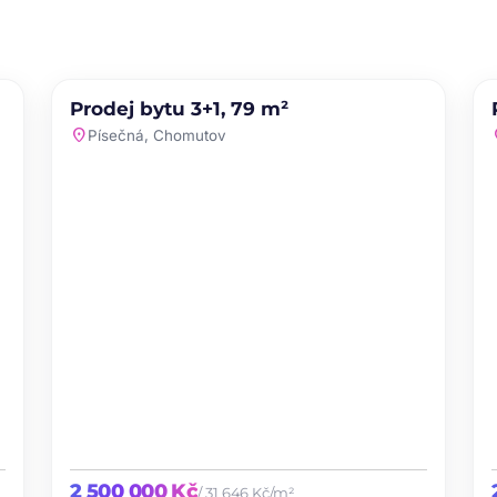
PRODEJ
NOVINKA
Prodej bytu 3+1, 79 m²
te
favorite
location_on
loc
Písečná, Chomutov
2 500 000 Kč
/ 31 646 Kč/m²