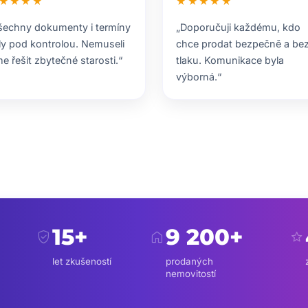
★★★★
★★★★★
šechny dokumenty i termíny
„Doporučuji každému, kdo
ly pod kontrolou. Nemuseli
chce prodat bezpečně a be
me řešit zbytečné starosti.“
tlaku. Komunikace byla
výborná.“
15+
9 200+
verified_user
home
star
let zkušeností
prodaných
nemovitostí