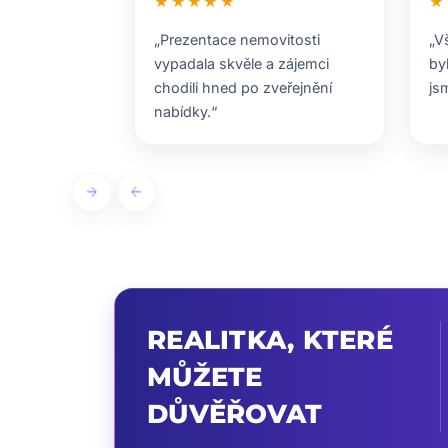
★★★★★
★
„Prezentace nemovitosti
„V
vypadala skvěle a zájemci
by
chodili hned po zveřejnění
js
nabídky.“
arrow_forward
arrow_back
REALITKA, KTERÉ
MŮŽETE
DŮVĚŘOVAT