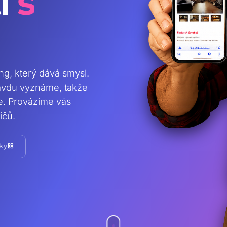
i
s
ing, který dává smysl.
ravdu vyznáme, takže
te. Provázíme vás
íčů.
grid_view
ky