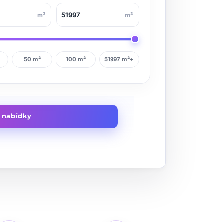
m²
m²
50 m²
100 m²
51997 m²+
t nabídky