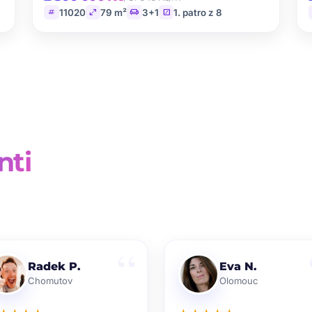
tag
open_in_full
chair
stairs
11020
79 m²
3+1
1. patro z 8
nti
Radek P.
Eva N.
Chomutov
Olomouc