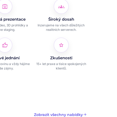
photo_camera
groups
á prezentace
Široký dosah
ideo, 3D prohlídky a
Inzerujeme na všech důležitých
e staging.
realitních serverech.
thumb_up
star
vé jednání
Zkušenosti
ovinu a vždy hájíme
15+ let praxe a tisíce spokojených
še zájmy.
klientů.
arrow_forward
Zobrazit všechny nabídky