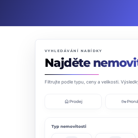
VYHLEDÁVÁNÍ NABÍDKY
Najděte nemovi
Filtrujte podle typu, ceny a velikosti. Výsledk
home
vpn_key
Prodej
Pron
Typ nemovitosti