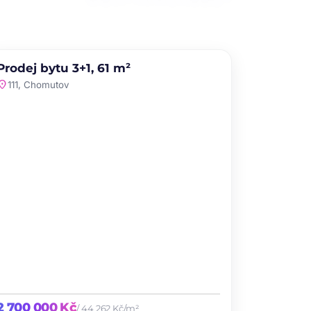
PRODEJ
NOVINKA
Prodej bytu 3+1, 61 m²
favorite
ation_on
111, Chomutov
2 700 000 Kč
/ 44 262 Kč/m²